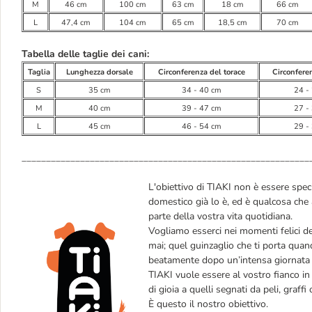
M
46 cm
100 cm
63 cm
18 cm
66 cm
L
47,4 cm
104 cm
65 cm
18,5 cm
70 cm
Tabella delle taglie dei cani:
Taglia
Lunghezza dorsale
Circonferenza del torace
Circonferen
S
35 cm
34 - 40 cm
24 -
M
40 cm
39 - 47 cm
27 -
L
45 cm
46 - 54 cm
29 -
___________________________________________________________
L'obiettivo di TIAKI non è essere speci
domestico già lo è, ed è qualcosa che 
parte della vostra vita quotidiana.
Vogliamo esserci nei momenti felici d
mai; quel guinzaglio che ti porta quand
beatamente dopo un’intensa giornata d
TIAKI vuole essere al vostro fianco in t
di gioia a quelli segnati da peli, graffi
È questo il nostro obiettivo.