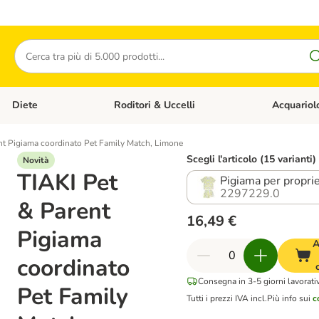
Cerca
Diete
Roditori & Uccelli
Acquariol
Gatti
Apri Menù Categoria: Cani
Apri Menù Categoria: Diete
Apri Menù Cat
nt Pigiama coordinato Pet Family Match, Limone
Scegli l'articolo (15 varianti)
Novità
TIAKI Pet
Pigiama per proprie
2297229.0
& Parent
16,49 €
Pigiama
A
coordinato
Consegna in 3-5 giorni lavorativ
Pet Family
Tutti i prezzi IVA incl.
Più info sui
c