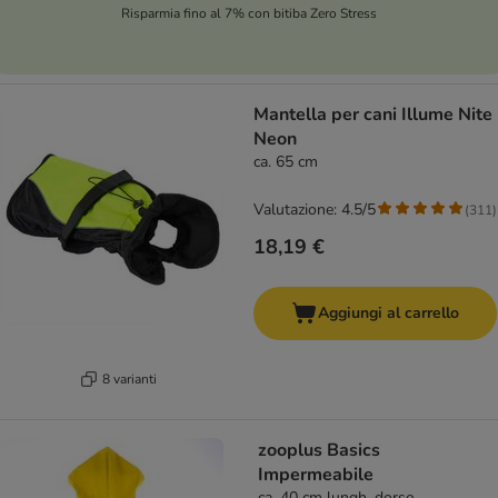
Risparmia fino al 7% con bitiba Zero Stress
Mantella per cani Illume Nite
Neon
ca. 65 cm
Valutazione: 4.5/5
(
311
)
18,19 €
Aggiungi al carrello
8 varianti
zooplus Basics
Impermeabile
ca. 40 cm lungh. dorso