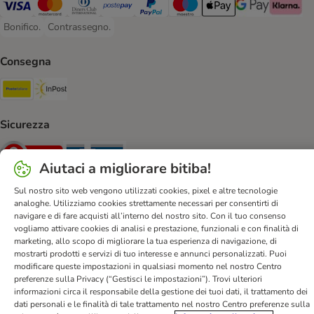
Visa. Payment Method
Mastercard. Payment Method
Diners Club. Payment Method
Postepay. Payment Method
PayPal. Payment Method
Maestro. Payment Method
Apple pay. Payment Met
Google Pay Paym
Klarna Pa
Bonifico.
Contrassegno.
Bonifico. Payment Method
Contrassegno. Payment Method
Consegna
Poste Italiane. Shipping Method
InPost. Shipping Method
Sicurezza
Security
Security
Aiutaci a migliorare bitiba!
Sul nostro sito web vengono utilizzati cookies, pixel e altre tecnologie
analoghe. Utilizziamo cookies strettamente necessari per consentirti di
navigare e di fare acquisti all’interno del nostro sito. Con il tuo consenso
vogliamo attivare cookies di analisi e prestazione, funzionali e con finalità di
Aiuto & FAQ
Servizio Clienti
Atto sui servizi digitali
marketing, allo scopo di migliorare la tua esperienza di navigazione, di
mostrarti prodotti e servizi di tuo interesse e annunci personalizzati. Puoi
Condizioni di vendita
Informazioni legali
Privacy
modificare queste impostazioni in qualsiasi momento nel nostro Centro
Newsletter
Spese e tempi di consegna
Metodi di Pagamento
preferenze sulla Privacy (“Gestisci le impostazioni”). Trovi ulteriori
informazioni circa il responsabile della gestione dei tuoi dati, il trattamento dei
Modulo tipo di recesso
Disposizioni ambientali & smaltimento
dati personali e le finalità di tale trattamento nel nostro Centro preferenze sulla