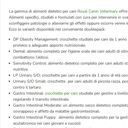
La gamma di alimenti dietetici per cani
Royal Canin Veterinary
offre
Alimenti specifici, studiati e formulati con cura per intervenire in svar
sconfiggere patologie o alleviarne gli effetti oppure occorre venire i
Ecco le varianti disponibili nel conveniente doublepack:
DP Obesity Management: crocchette studiate per cani da 1 anno d
proteico e adeguato apporto nutrizionale.
Dental: alimento completo per l'igiene orale dei cani adulti di oltr
combattono l’alitosi.
Sensitivity Control: alimento dietetico completo per cani adulti s
nutritive.
LP Urinary S/O: crocchette per cani a partire da 1 anno di età con a
Urinary S/O Small: crocchette per cani adulti di piccola razza, pos
contro il tartaro.
Gastro Intestinal:
crocchette per cani
studiate per gestire a livello
regolando il transito intestinale.
Gastro Intestinal Moderate: un alimento secco dietetico completo 
sovrappeso e affetti da malattie gastrointestinali.
Gastro Intestinal Puppy: alimento dietetico completo per la gesti
acuta/cronica nei cani giovani e cuccioli