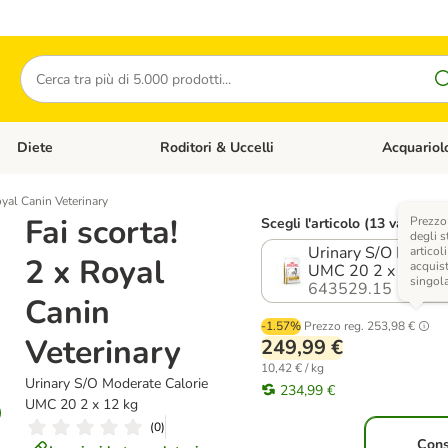
Cerca
Diete
Roditori & Uccelli
Acquariol
Gatti
Apri Menù Categoria: Cani
Apri Menù Categoria: Diete
Apri Menù Cat
oyal Canin Veterinary
Fai scorta!
Prezzo
Scegli l'articolo (13 varianti)
degli s
Urinary S/O Modera
articoli
2 x Royal
acquist
UMC 20 2 x 12 kg
singol
643529.15
Canin
-1.57%
Prezzo reg.
253,98 €
Veterinary
249,99 €
10,42 € / kg
Urinary S/O Moderate Calorie
234,99 €
UMC 20 2 x 12 kg
(
0
)
Con