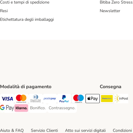
Costi e tempi di spedizione
Bitiba Zero Stress
Resi
Newsletter
Etichettatura degli imballaggi
Modalità di pagamento
Consegna
Poste Ital
In
Visa. Payment Method
Mastercard. Payment Method
Diners Club. Payment Method
Postepay. Payment Method
PayPal. Payment Method
Maestro. Payment Method
Apple pay. Payment Met
Bonifico.
Contrassegno.
Bonifico. Payment Method
Contrassegno. Payment Method
Google Pay Payment Method
Klarna Payment Method
Aiuto & FAQ
Servizio Clienti
Atto sui servizi digitali
Condizioni 