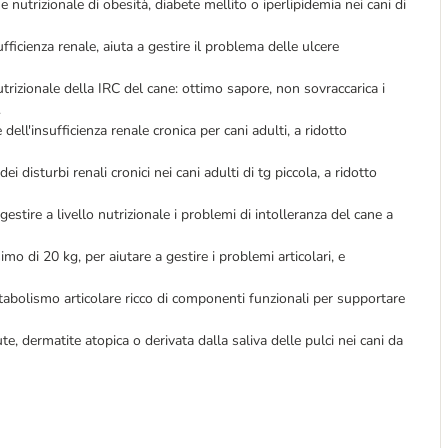
utrizionale di obesità, diabete mellito o iperlipidemia nei cani di
fficienza renale, aiuta a gestire il problema delle ulcere
utrizionale della IRC del cane: ottimo sapore, non sovraccarica i
.
dell'insufficienza renale cronica per cani adulti, a ridotto
i disturbi renali cronici nei cani adulti di tg piccola, a ridotto
stire a livello nutrizionale i problemi di intolleranza del cane a
 di 20 kg, per aiutare a gestire i problemi articolari, e
abolismo articolare ricco di componenti funzionali per supportare
te, dermatite atopica o derivata dalla saliva delle pulci nei cani da