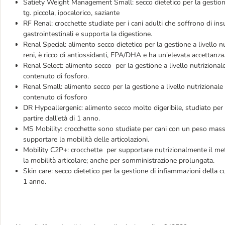
Satiety Weight Management Small: secco dietetico per la gestione n
tg. piccola, ipocalorico, saziante
RF Renal: crocchette studiate per i cani adulti che soffrono di insu
gastrointestinali e supporta la digestione.
Renal Special: alimento secco dietetico per la gestione a livello n
reni, è ricco di antiossidanti, EPA/DHA e ha un'elevata accettanza
Renal Select: alimento secco per la gestione a livello nutrizionale 
contenuto di fosforo.
Renal Small: alimento secco per la gestione a livello nutrizionale de
contenuto di fosforo
DR Hypoallergenic: alimento secco molto digeribile, studiato per ge
partire dall'età di 1 anno.
MS Mobility: crocchette sono studiate per cani con un peso massimo
supportare la mobilità delle articolazioni.
Mobility C2P+: crocchette per supportare nutrizionalmente il met
la mobilità articolare; anche per somministrazione prolungata.
Skin care: secco dietetico per la gestione di infiammazioni della cu
1 anno.