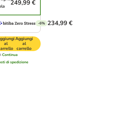
249,99 €
ola
234,99 €
-6%
ggiungi
Aggiungi
al
al
carrello
carrello
i
Continua
osti di spedizione