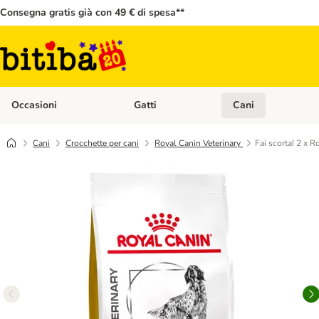
Consegna gratis già con 49 € di spesa**
Occasioni
Gatti
Cani
Apri Menù Categoria: Occasioni
Apri Menù Categoria: 
Cani
Crocchette per cani
Royal Canin Veterinary
Fai scorta! 2 x R