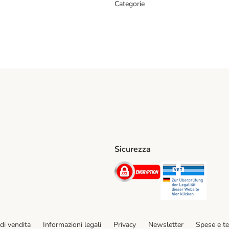
Categorie
Sicurezza
iane. Shipping Method
Post. Shipping Method
Security
Securit
hod
di vendita
Informazioni legali
Privacy
Newsletter
Spese e t