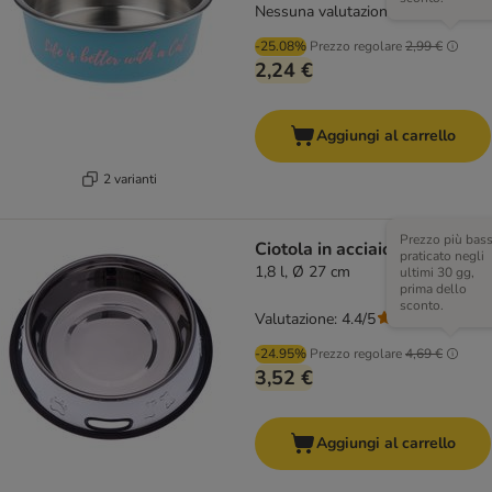
Nessuna valutazione
-25.08%
Prezzo regolare
2,99 €
2,24 €
Aggiungi al carrello
2 varianti
Prezzo più bas
Ciotola in acciaio
praticato negli
1,8 l, Ø 27 cm
ultimi 30 gg,
prima dello
sconto.
Valutazione: 4.4/5
(
36
)
-24.95%
Prezzo regolare
4,69 €
3,52 €
Aggiungi al carrello