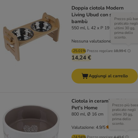
Doppia ciotola Modern
Living Ubud con supporto in
Prezzo più ba
bambù
praticato negli
550 ml, L 42 x P 19 x H 20 cm
ultimi 30 gg,
prima dello
sconto.
Nessuna valutazione
-25.01%
Prezzo regolare
18,99 €
14,24 €
Aggiungi al carrello
Ciotola in ceramica Trixie
Prezzo più bas
Pet's Home
praticato negli
800 ml, Ø 16 cm
ultimi 30 gg,
prima dello
sconto.
Valutazione: 4.9/5
(
14
)
-24.94%
Prezzo regolare
4,49 €