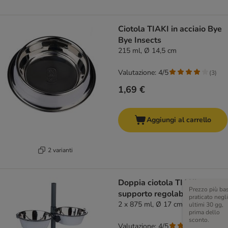
Ciotola TIAKI in acciaio Bye
Bye Insects
215 ml, Ø 14,5 cm
Valutazione: 4/5
(
3
)
1,69 €
Aggiungi al carrello
2 varianti
Doppia ciotola TIAKI con
Prezzo più ba
supporto regolabile
praticato negli
2 x 875 ml, Ø 17 cm
ultimi 30 gg,
prima dello
sconto.
Valutazione: 4/5
(
3
)