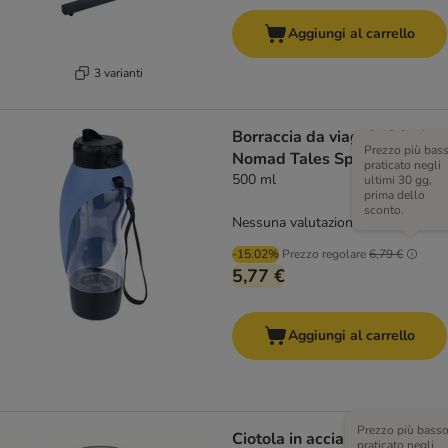
Aggiungi al carrello
3 varianti
Borraccia da viaggio 2 in 1
Prezzo più bas
Nomad Tales Spirit
praticato negli
500 ml
ultimi 30 gg,
prima dello
sconto.
Nessuna valutazione
-15.02%
Prezzo regolare
6,79 €
5,77 €
Aggiungi al carrello
Prezzo più bass
Ciotola in acciaio
praticato negli