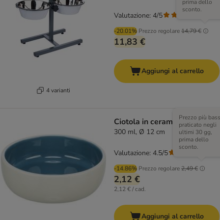
prima dello
sconto.
Valutazione: 4/5
(
3
)
-20.01%
Prezzo regolare
14,79 €
11,83 €
Aggiungi al carrello
4 varianti
Prezzo più bas
Ciotola in ceramica Trixie
praticato negli
300 ml, Ø 12 cm
ultimi 30 gg,
prima dello
sconto.
Valutazione: 4.5/5
(
2
)
-14.86%
Prezzo regolare
2,49 €
2,12 €
2,12 € / cad.
Aggiungi al carrello