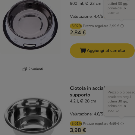
900 ml, Ø 23 cm
ultimi 30 gg,
prima dello
sconto.
Valutazione: 4.4/5
(
36
)
-5.02%
Prezzo regolare
2,99 €
2,84 €
Aggiungi al carrello
2 varianti
Ciotola in acciaio per
Prezzo più bass
supporto
praticato negli
4,2 l, Ø 28 cm
ultimi 30 gg,
prima dello
sconto.
Valutazione: 4.8/5
(
20
)
-5.01%
Prezzo regolare
4,19 €
3,98 €