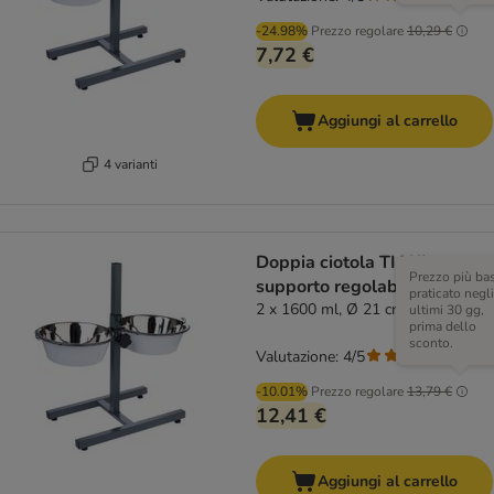
-24.98%
Prezzo regolare
10,29 €
7,72 €
Aggiungi al carrello
4 varianti
Doppia ciotola TIAKI con
Prezzo più ba
supporto regolabile
praticato negli
2 x 1600 ml, Ø 21 cm
ultimi 30 gg,
prima dello
sconto.
Valutazione: 4/5
(
3
)
-10.01%
Prezzo regolare
13,79 €
12,41 €
Aggiungi al carrello