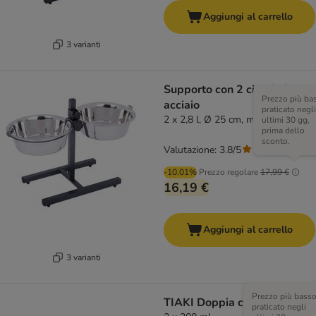
Aggiungi al carrello
3 varianti
Supporto con 2 ciotole in
Prezzo più ba
acciaio
praticato negli
2 x 2,8 l, Ø 25 cm, max H50 cm
ultimi 30 gg,
prima dello
sconto.
Valutazione: 3.8/5
(
93
)
-10.01%
Prezzo regolare
17,99 €
16,19 €
Aggiungi al carrello
3 varianti
Prezzo più bass
TIAKI Doppia ciotola Gufo
praticato negli