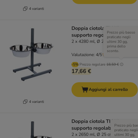
4 varianti
Doppia ciotola TIAKI con
Prezzo più basso
supporto regolabile
praticato negli
2 x 4280 ml, Ø 29 cm
ultimi 30 gg,
prima dello
sconto.
Valutazione: 4/5
(
3
)
-5%
Prezzo regolare
18,59 €
17,66 €
Aggiungi al carrello
4 varianti
Doppia ciotola TIAKI con
Prezzo più ba
supporto regolabile
praticato negli
2 x 2650 ml, Ø 25 cm
ultimi 30 gg,