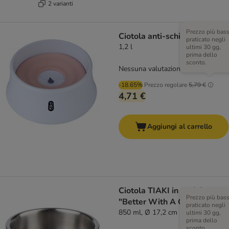
2 varianti
Prezzo più bas
Ciotola anti-schizzi TIAKI
praticato negli
1,2 l
ultimi 30 gg,
prima dello
sconto.
Nessuna valutazione
-18.65%
Prezzo regolare
5,79 €
4,71 €
Aggiungi al carrello
Ciotola TIAKI in acciaio
Prezzo più bas
"Better With A Cat"
praticato negli
850 ml, Ø 17,2 cm
ultimi 30 gg,
prima dello
sconto.