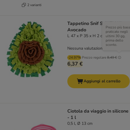
2 varianti
Tappetino Snif Snif TIAKI
Prezzo più bas
Avocado
praticato negli
L 47 x P 35 x H 2 cm
ultimi 30 gg,
prima dello
sconto.
Nessuna valutazione
-24.97%
Prezzo regolare
8,49 €
6,37 €
Aggiungi al carrello
Ciotola da viaggio in silicone
- 1 l
0,5 l, Ø 13 cm