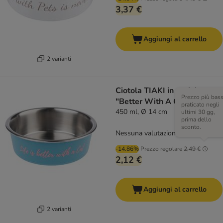
3,37 €
Aggiungi al carrello
2 varianti
Ciotola TIAKI in acciaio
Prezzo più bas
"Better With A Cat"
praticato negli
450 ml, Ø 14 cm
ultimi 30 gg,
prima dello
sconto.
Nessuna valutazione
-14.86%
Prezzo regolare
2,49 €
2,12 €
Aggiungi al carrello
2 varianti