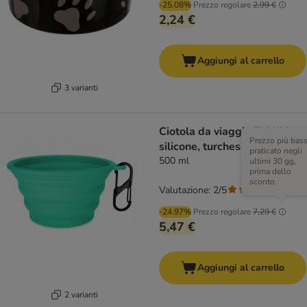
-25.08%
Prezzo regolare
2,99 €
2,24 €
Aggiungi al carrello
3 varianti
Ciotola da viaggio TIAKI in
Prezzo più bas
silicone, turchese
praticato negli
500 ml
ultimi 30 gg,
prima dello
sconto.
Valutazione: 2/5
(
1
)
-24.97%
Prezzo regolare
7,29 €
5,47 €
Aggiungi al carrello
2 varianti