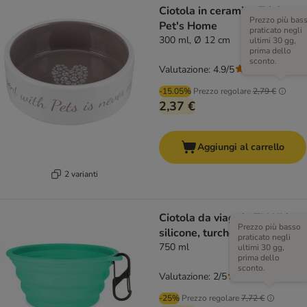
Ciotola in ceramica Trixie
Prezzo più bas
Pet's Home
praticato negli
300 ml, Ø 12 cm
ultimi 30 gg,
prima dello
sconto.
Valutazione: 4.9/5
(
14
)
-15.05%
Prezzo regolare
2,79 €
2,37 €
Aggiungi al carrello
2 varianti
Ciotola da viaggio TIAKI in
Prezzo più basso
silicone, turchese
praticato negli
750 ml
ultimi 30 gg,
prima dello
sconto.
Valutazione: 2/5
(
1
)
-25%
Prezzo regolare
7,72 €