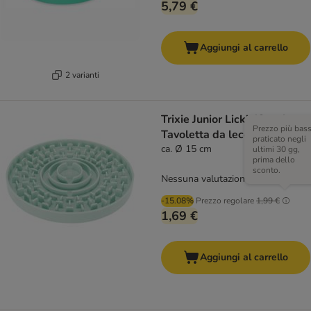
5,79 €
Aggiungi al carrello
2 varianti
Trixie Junior Lick’n'Snack
Prezzo più bas
Tavoletta da leccare
praticato negli
ca. Ø 15 cm
ultimi 30 gg,
prima dello
sconto.
Nessuna valutazione
-15.08%
Prezzo regolare
1,99 €
1,69 €
Aggiungi al carrello