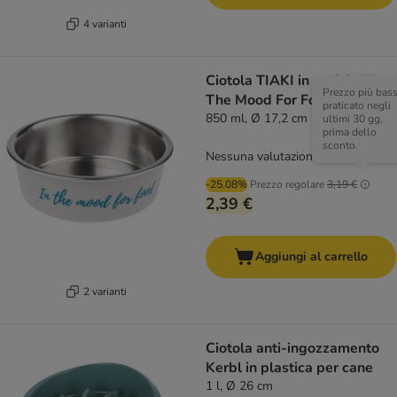
4 varianti
Ciotola TIAKI in acciaio "In
Prezzo più bas
The Mood For Food"
praticato negli
850 ml, Ø 17,2 cm
ultimi 30 gg,
prima dello
sconto.
Nessuna valutazione
-25.08%
Prezzo regolare
3,19 €
2,39 €
Aggiungi al carrello
2 varianti
Ciotola anti-ingozzamento
Kerbl in plastica per cane
1 l, Ø 26 cm