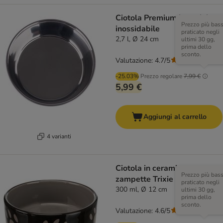
Ciotola Premium in acciaio
Prezzo più bas
inossidabile
praticato negli
2,7 l, Ø 24 cm
ultimi 30 gg,
prima dello
sconto.
Valutazione: 4.7/5
(
16
)
-25.03%
Prezzo regolare
7,99 €
5,99 €
Aggiungi al carrello
4 varianti
Ciotola in ceramica con
Prezzo più bas
zampette Trixie marrone
praticato negli
300 ml, Ø 12 cm
ultimi 30 gg,
prima dello
sconto.
Valutazione: 4.6/5
(
94
)