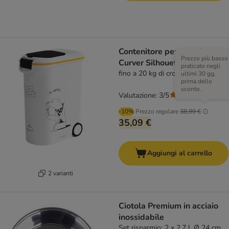
Contenitore per crocchette
Prezzo più basso
Curver Silhouette per cani
praticato negli
fino a 20 kg di crocchette
ultimi 30 gg,
prima dello
sconto.
Valutazione: 3/5
(
5
)
-10%
Prezzo regolare
38,99 €
35,09 €
Aggiungi al carrello
2 varianti
Ciotola Premium in acciaio
inossidabile
Set risparmio: 2 x 2,7 l, Ø 24 cm