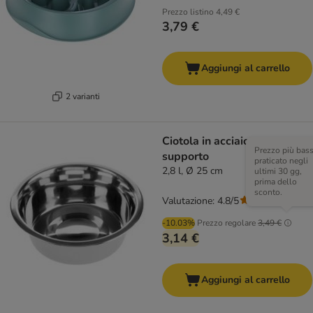
Prezzo listino
4,49 €
3,79 €
Aggiungi al carrello
2 varianti
Ciotola in acciaio per
Prezzo più bas
supporto
praticato negli
2,8 l, Ø 25 cm
ultimi 30 gg,
prima dello
sconto.
Valutazione: 4.8/5
(
20
)
-10.03%
Prezzo regolare
3,49 €
3,14 €
Aggiungi al carrello