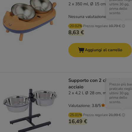
2 x 350 ml, Ø 15 cm
ultimi 30 gg,
prima dello
sconto.
Nessuna valutazione
-20.02%
Prezzo regolare
10,79 €
8,63 €
Aggiungi al carrello
Supporto con 2 ciotole in
Prezzo più ba
acciaio
praticato negli
2 x 4,2 l, Ø 28 cm, max H60 cm
ultimi 30 gg,
prima dello
sconto.
Valutazione: 3.8/5
(
93
)
-25.01%
Prezzo regolare
21,99 €
16,49 €