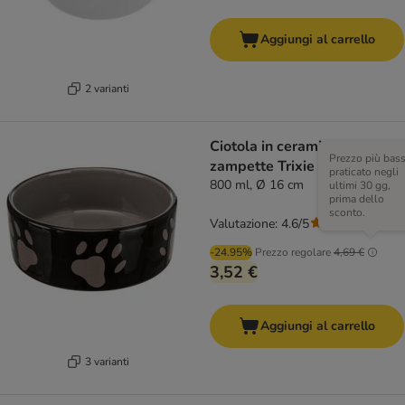
Aggiungi al carrello
2 varianti
Ciotola in ceramica con
Prezzo più bas
zampette Trixie marrone
praticato negli
800 ml, Ø 16 cm
ultimi 30 gg,
prima dello
sconto.
Valutazione: 4.6/5
(
94
)
-24.95%
Prezzo regolare
4,69 €
3,52 €
Aggiungi al carrello
3 varianti