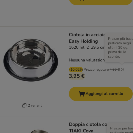
Ciotola in acciaio inox TIAKI
Prezzo più bas
Easy Holding
praticato negli
1620 ml, Ø 29,5 cm
ultimi 30 gg,
prima dello
sconto.
Nessuna valutazione
-10.02%
Prezzo regolare
4,39 €
3,95 €
Aggiungi al carrello
2 varianti
Doppia ciotola con supporto
Prezzo più ba
TIAKI Cova
praticato negli