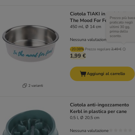
Ciotola TIAKI in acciaio "In
Prezzo più bas
The Mood For Food"
praticato negli
450 ml, Ø 14 cm
ultimi 30 gg,
prima dello
sconto.
Nessuna valutazione
-20.08%
Prezzo regolare
2,49 €
1,99 €
Aggiungi al carrello
2 varianti
Ciotola anti-ingozzamento
Kerbl in plastica per cane
0,5 l, Ø 20,5 cm
Nessuna valutazione