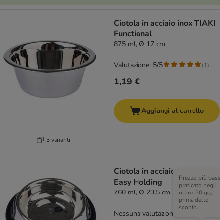
Ciotola in acciaio inox TIAKI
Functional
875 ml, Ø 17 cm
Valutazione: 5/5
(
1
)
1,19 €
Aggiungi al carrello
3 varianti
Ciotola in acciaio inox TIAKI
Prezzo più bas
Easy Holding
praticato negli
760 ml, Ø 23,5 cm
ultimi 30 gg,
prima dello
sconto.
Nessuna valutazione