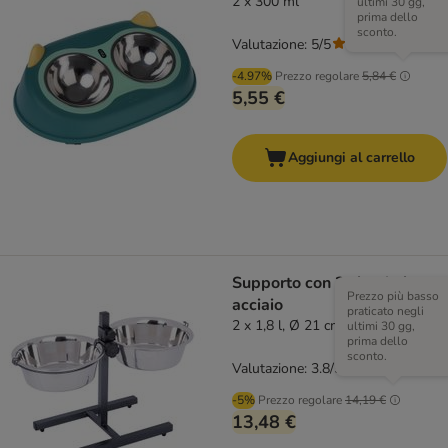
2 x 300 ml
ultimi 30 gg,
prima dello
sconto.
Valutazione: 5/5
(
1
)
-4.97%
Prezzo regolare
5,84 €
5,55 €
Aggiungi al carrello
Supporto con 2 ciotole in
Prezzo più basso
acciaio
praticato negli
2 x 1,8 l, Ø 21 cm, max H38 cm
ultimi 30 gg,
prima dello
sconto.
Valutazione: 3.8/5
(
93
)
-5%
Prezzo regolare
14,19 €
13,48 €