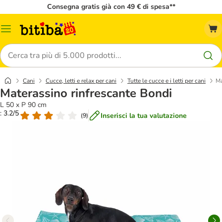
Consegna gratis già con 49 € di spesa**
Overview
catalogo
Cerca
Cani
Cucce, letti e relax per cani
Tutte le cucce e i letti per cani
Ma
Materassino rinfrescante Bondi
L 50 x P 90 cm
: 3.2/5
Inserisci la tua valutazione
(
9
)