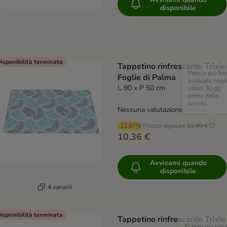
disponibile
isponibilità terminata
Tappetino rinfrescante Trixie
Prezzo più ba
Foglie di Palma
praticato negli
L 90 x P 50 cm
ultimi 30 gg,
prima dello
sconto.
Nessuna valutazione
-12.87%
Prezzo regolare
11,89 €
10,36 €
Avvisami quando
disponibile
4 varianti
isponibilità terminata
Tappetino rinfrescante Trixie
Prezzo più bas