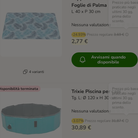
Prezzo più bas
Foglie di Palma
praticato negli
L 40 x P 30 cm
ultimi 30 gg,
prima dello
sconto.
Nessuna valutazione
-24.93%
Prezzo regolare
3,69 €
2,77 €
Avvisami quando
disponibile
4 varianti
isponibilità terminata
Prezzo più bas
Trixie Piscina per cani
praticato negli
Tg. L: Ø 120 x H 30 cm
ultimi 30 gg,
prima dello
sconto.
Nessuna valutazione
-3.07%
Prezzo regolare
31,87 €
30,89 €