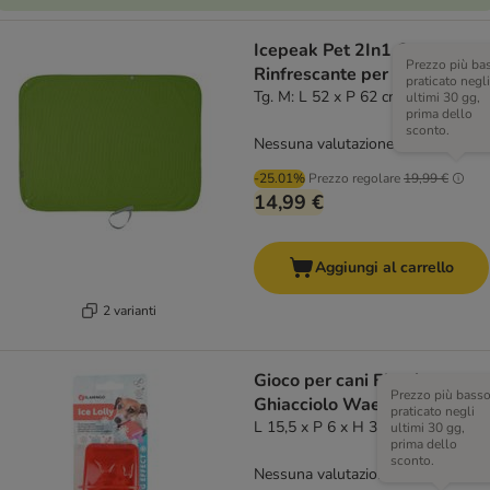
Icepeak Pet 2In1 Coperta
Prezzo più ba
Rinfrescante per cani, verde
praticato negli
Tg. M: L 52 x P 62 cm
ultimi 30 gg,
prima dello
sconto.
Nessuna valutazione
-25.01%
Prezzo regolare
19,99 €
14,99 €
Aggiungi al carrello
2 varianti
Gioco per cani Flamingo
Prezzo più bass
Ghiacciolo Wael
praticato negli
L 15,5 x P 6 x H 3,5 cm
ultimi 30 gg,
prima dello
sconto.
Nessuna valutazione