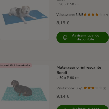
L 90 x P 50 cm
Valutazione: 3.5/5
(
67
)
8,19 €
Avvisami quando
disponibile
isponibilità terminata
Materassino rinfrescante
Bondi
L 50 x P 90 cm
Valutazione: 3.2/5
(
9
)
9,14 €
Avvisami quando