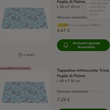
Foglie di Palma
praticato negli
L 50 x P 40 cm
ultimi 30 gg,
prima dello
sconto.
Nessuna valutazione
-14.94%
Prezzo regolare
5,49 €
4,67 €
Avvisami quando
disponibile
4 varianti
isponibilità terminata
Tappetino rinfrescante Trixie
Foglie di Palma
L 65 x P 50 cm
Nessuna valutazione
7,29 €