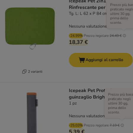
Icepeak Pet 2In1 Coperta
Prezzo più ba
Rinfrescante per cani, verde
praticato negli
Tg. L: L 62 x P 84 cm
ultimi 30 gg,
prima dello
sconto.
Nessuna valutazione
-24.99%
Prezzo regolare
24,49 €
18,37 €
Aggiungi al carrello
2 varianti
Icepeak Pet Protezione per
Prezzo più bas
guinzaglio Brightly Tube
praticato negli
1 pz
ultimi 30 gg,
prima dello
sconto.
Nessuna valutazione
-25.03%
Prezzo regolare
7,19 €
5,39 €