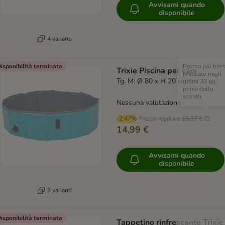
Avvisami quando
disponibile
4 varianti
isponibilità terminata
Prezzo più bas
Trixie Piscina per cani
praticato negli
Tg. M: Ø 80 x H 20 cm
ultimi 30 gg,
prima dello
sconto.
Nessuna valutazione
-2.47%
Prezzo regolare
15,37 €
14,99 €
Avvisami quando
disponibile
3 varianti
isponibilità terminata
Tappetino rinfrescante Trixie