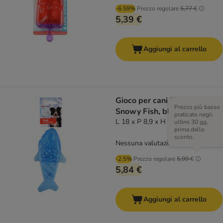
-6.59%
Prezzo regolare
5,77 €
5,39 €
Aggiungi al carrello
Gioco per cani Flamingo
Prezzo più basso
Snowy Fish, blu
praticato negli
L 18 x P 8,9 x H 3,9 cm
ultimi 30 gg,
prima dello
sconto.
Nessuna valutazione
-2.5%
Prezzo regolare
5,99 €
5,84 €
Aggiungi al carrello