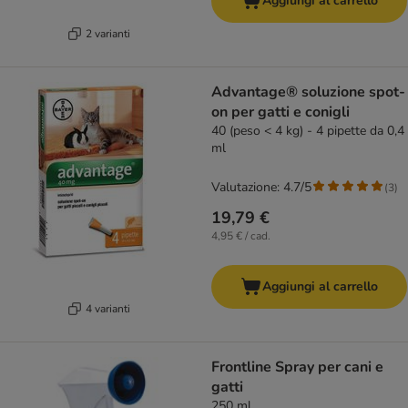
Aggiungi al carrello
2 varianti
Advantage® soluzione spot-
on per gatti e conigli
40 (peso < 4 kg) - 4 pipette da 0,4
ml
Valutazione: 4.7/5
(
3
)
19,79 €
4,95 € / cad.
Aggiungi al carrello
4 varianti
Frontline Spray per cani e
gatti
250 ml