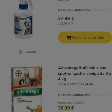
Nessuna valutazione
27,99 €
111,96 € / l
Aggiungi al carrello
2 varianti
Advantage® 40 soluzione
spot-on gatti e conigli da 0 a
4 kg
2 x 4 pipette da 0,4 ml
Nessuna valutazione
Prezzo reg.
39,58 €
36,99 €