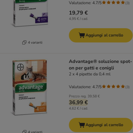
Valutazione: 4.7/5
(
3
)
19,79 €
4,95 € / cad.
Aggiungi al carrello
4 varianti
Advantage® soluzione spot-
on per gatti e conigli
2 x 4 pipette da 0,4 ml
Valutazione: 4.7/5
(
3
)
Prezzo reg.
39,58 €
36,99 €
4,62 € / cad.
Aggiungi al carrello
4 varianti