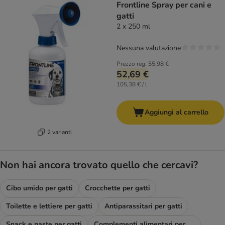
Frontline Spray per cani e
gatti
2 x 250 ml
Nessuna valutazione
Prezzo reg.
55,98 €
52,69 €
105,38 € / l
Aggiungi al carrello
2 varianti
Non hai ancora trovato quello che cercavi?
Cibo umido per gatti
Crocchette per gatti
Toilette e lettiere per gatti
Antiparassitari per gatti
Snack e paste per gatti
Complementi alimentari per gatti