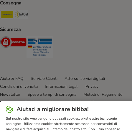
Consegna
Poste Italiane. Shipping Method
InPost. Shipping Method
Sicurezza
Security
Security
Aiuto & FAQ
Servizio Clienti
Atto sui servizi digitali
Condizioni di vendita
Informazioni legali
Privacy
Newsletter
Spese e tempi di consegna
Metodi di Pagamento
Modulo tipo di recesso
Disposizioni ambientali & smaltimento
Aiutaci a migliorare bitiba!
Opt-out
Programma fedeltà
Sconti & Vantaggi
Dichiarazione di accessibilità
Sul nostro sito web vengono utilizzati cookies, pixel e altre tecnologie
analoghe. Utilizziamo cookies strettamente necessari per consentirti di
navigare e di fare acquisti all’interno del nostro sito. Con il tuo consenso
bitiba GmbH
2026