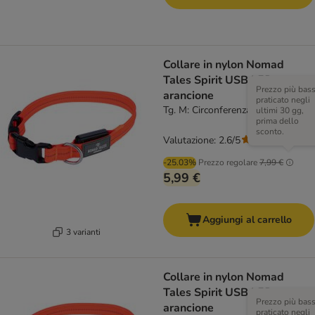
Collare in nylon Nomad
Tales Spirit USB LED,
Prezzo più bas
arancione
praticato negli
Tg. M: Circonferenza 36-51 cm
ultimi 30 gg,
prima dello
sconto.
Valutazione: 2.6/5
(
5
)
-25.03%
Prezzo regolare
7,99 €
5,99 €
Aggiungi al carrello
3 varianti
Collare in nylon Nomad
Tales Spirit USB LED,
Prezzo più bas
arancione
praticato negli