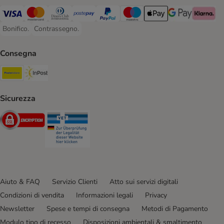
Visa. Payment Method
Mastercard. Payment Method
Diners Club. Payment Method
Postepay. Payment Method
PayPal. Payment Method
Maestro. Payment Method
Apple pay. Payment Met
Google Pay Paym
Klarna Pa
Bonifico.
Contrassegno.
Bonifico. Payment Method
Contrassegno. Payment Method
Consegna
Poste Italiane. Shipping Method
InPost. Shipping Method
Sicurezza
Security
Security
Aiuto & FAQ
Servizio Clienti
Atto sui servizi digitali
Condizioni di vendita
Informazioni legali
Privacy
Newsletter
Spese e tempi di consegna
Metodi di Pagamento
Modulo tipo di recesso
Disposizioni ambientali & smaltimento