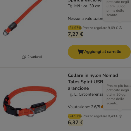
Spirit arancione
praticato negli
Tg. M/L: ca. 39 cm
ultimi 30 gg,
prima dello
sconto.
Nessuna valutazione
-24.97%
Prezzo regolare
9,69 €
7,27 €
Aggiungi al carrello
2 varianti
Collare in nylon Nomad
Tales Spirit USB LED,
Prezzo più bas
arancione
praticato negli
Tg. L: Circonferenza 45-65 cm
ultimi 30 gg,
prima dello
sconto.
Valutazione: 2.6/5
(
5
)
-24.97%
Prezzo regolare
8,49 €
6,37 €