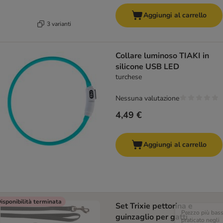
Aggiungi al carrello
3 varianti
Collare luminoso TIAKI in
silicone USB LED
turchese
Nessuna valutazione
4,49 €
Aggiungi al carrello
isponibilità terminata
Set Trixie pettorina e
Prezzo più bas
guinzaglio per gatti
praticato negli