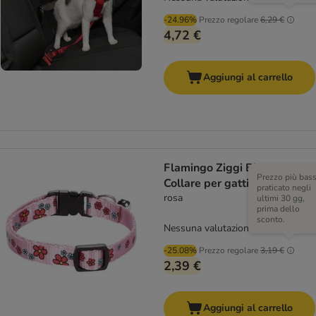
-24.96%
Prezzo regolare
6,29 €
4,72 €
Aggiungi al carrello
Flamingo Ziggi Blume
Prezzo più bas
Collare per gatti
praticato negli
rosa
ultimi 30 gg,
prima dello
sconto.
Nessuna valutazione
-25.08%
Prezzo regolare
3,19 €
2,39 €
Aggiungi al carrello