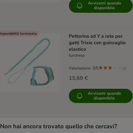
Avvisami quando
disponibile
isponibilità terminata
Pettorina ad Y a rete per
gatti Trixie con guinzaglio
elastico
turchese
Valutazione: 3/5
(
1
)
15,69 €
Avvisami quando
disponibile
Non hai ancora trovato quello che cercavi?