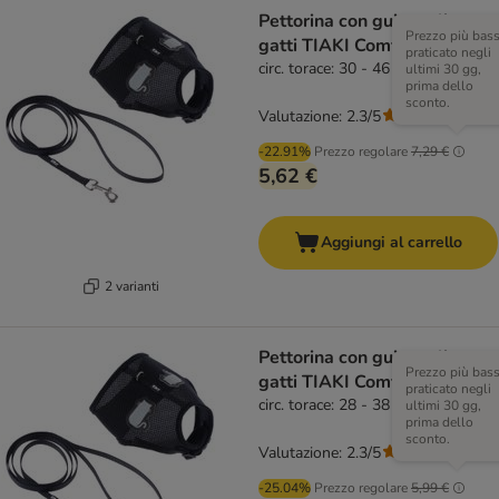
Pettorina con guinzaglio per
Prezzo più bas
gatti TIAKI Comfy
praticato negli
circ. torace: 30 - 46 cm
ultimi 30 gg,
prima dello
sconto.
Valutazione: 2.3/5
(
3
)
-22.91%
Prezzo regolare
7,29 €
5,62 €
Aggiungi al carrello
2 varianti
Pettorina con guinzaglio per
Prezzo più bas
gatti TIAKI Comfy
praticato negli
circ. torace: 28 - 38 cm
ultimi 30 gg,
prima dello
sconto.
Valutazione: 2.3/5
(
3
)
-25.04%
Prezzo regolare
5,99 €