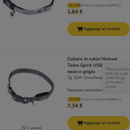
-25.11%
Prezzo regolare
2,19 €
1,64 €
Aggiungi al carrello
Collare in nylon Nomad
Tales Spirit USB LED, giallo
Prezzo più bas
neon e grigio
praticato negli
Tg. S/M: Circonferenza 35-50 cm
ultimi 30 gg,
prima dello
sconto.
Nessuna valutazione
-25.03%
Prezzo regolare
9,79 €
7,34 €
Aggiungi al carrello
2 varianti