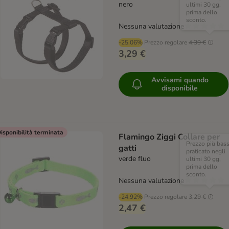
nero
ultimi 30 gg,
prima dello
sconto.
Nessuna valutazione
-25.06%
Prezzo regolare
4,39 €
3,29 €
Avvisami quando
disponibile
isponibilità terminata
Flamingo Ziggi Collare per
Prezzo più bas
gatti
praticato negli
verde fluo
ultimi 30 gg,
prima dello
sconto.
Nessuna valutazione
-24.92%
Prezzo regolare
3,29 €
2,47 €