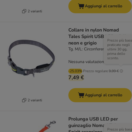
Aggiungi al carrello
2 varianti
Collare in nylon Nomad
Tales Spirit USB LED, giallo
Prezzo più bas
neon e grigio
praticato negli
Tg. M/L: Circonferenza 45-65 cm
ultimi 30 gg,
prima dello
sconto.
Nessuna valutazione
-25.03%
Prezzo regolare
9,99 €
7,49 €
Aggiungi al carrello
2 varianti
Prolunga USB LED per
guinzaglio Nomad Tales
Prezzo più bas