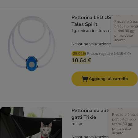
Pettorina LED USB Nomad
Prezzo più ba
Tales Spirit
praticato negli
Tg. unica: circ. torace max. 90 cm
ultimi 30 gg,
prima dello
sconto.
Nessuna valutazione
-25.02%
Prezzo regolare
14,19 €
10,64 €
Aggiungi al carrello
Pettorina da automobile per
Prezzo più bas
gatti Trixie
praticato negli
rosso
ultimi 30 gg,
prima dello
sconto.
Nessuna valutazione