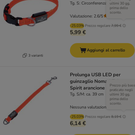
Tg. S: Circonferenza 34-41 cm
ultimi 30 gg,
prima dello
sconto.
Valutazione: 2.6/5
(
5
)
-25.03%
Prezzo regolare
7,99 €
5,99 €
Aggiungi al carrello
3 varianti
Prolunga USB LED per
guinzaglio Nomad Tales
Prezzo più bas
Spirit arancione
praticato negli
Tg. S/M: ca. 39 cm
ultimi 30 gg,
prima dello
sconto.
Nessuna valutazione
-25.03%
Prezzo regolare
8,19 €
6,14 €