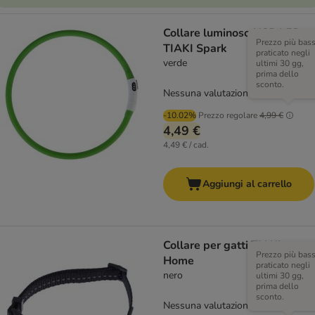
Collare luminoso USB LED
Prezzo più bas
TIAKI Spark
praticato negli
verde
ultimi 30 gg,
prima dello
sconto.
Nessuna valutazione
-10.02%
Prezzo regolare
4,99 €
4,49 €
4,49 € / cad.
Aggiungi al carrello
Collare per gatti TIAKI
Prezzo più bas
Home
praticato negli
nero
ultimi 30 gg,
prima dello
sconto.
Nessuna valutazione