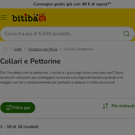
Consegna gratis già con 49 € di spesa**
Overview
catalogo
Cerca
Gatti
Outdoor per Micio
Collari e Pettorine
Collari e Pettorine
Chi l'ha detto che le pettorine, i collari e i guinzagli sono solo per cani? Sono
accessori utilissimi per proteggere la tua piccola tigre domestica quando è in
viaggio con te o semplicemente per portarla a spasso in tutta sicurezza!
Più richiesti
Filtra per
1 - 18 di 18 risultati