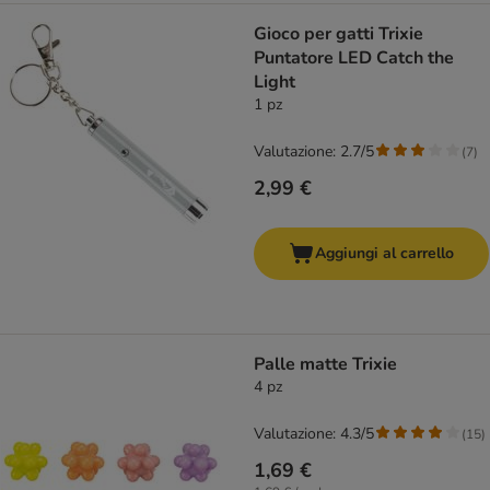
Gioco per gatti Trixie
Puntatore LED Catch the
Light
1 pz
Valutazione: 2.7/5
(
7
)
2,99 €
Aggiungi al carrello
Palle matte Trixie
4 pz
Valutazione: 4.3/5
(
15
)
1,69 €