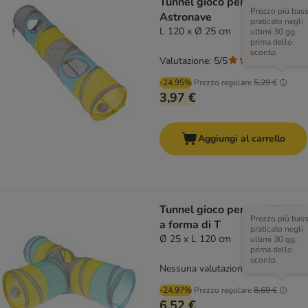
Tunnel gioco per gatti TIAKI
Prezzo più bas
Astronave
praticato negli
L 120 x Ø 25 cm
ultimi 30 gg,
prima dello
sconto.
Valutazione: 5/5
(
3
)
-24.95%
Prezzo regolare
5,29 €
3,97 €
Aggiungi al carrello
Tunnel gioco per gatti TIAKI
Prezzo più bas
a forma di T
praticato negli
Ø 25 x L 120 cm
ultimi 30 gg,
prima dello
sconto.
Nessuna valutazione
-24.97%
Prezzo regolare
8,69 €
6,52 €