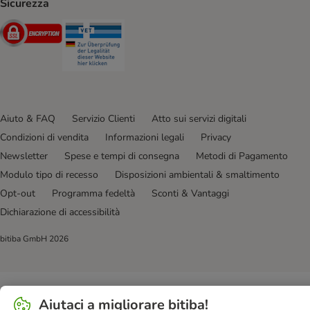
Sicurezza
Security
Security
Aiuto & FAQ
Servizio Clienti
Atto sui servizi digitali
Condizioni di vendita
Informazioni legali
Privacy
Newsletter
Spese e tempi di consegna
Metodi di Pagamento
Modulo tipo di recesso
Disposizioni ambientali & smaltimento
Opt-out
Programma fedeltà
Sconti & Vantaggi
Dichiarazione di accessibilità
bitiba GmbH
2026
Aiutaci a migliorare bitiba!