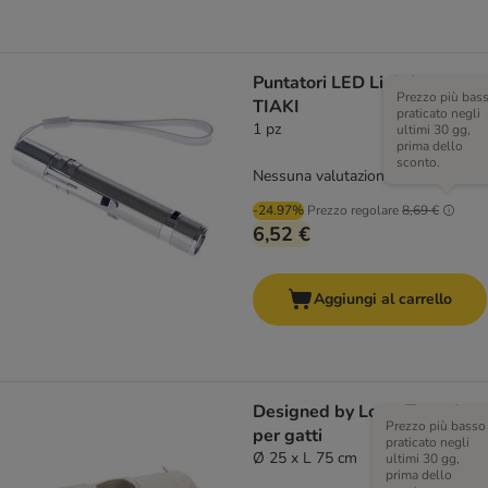
Puntatori LED Lightbusters
Prezzo più bas
TIAKI
praticato negli
1 pz
ultimi 30 gg,
prima dello
sconto.
Nessuna valutazione
-24.97%
Prezzo regolare
8,69 €
6,52 €
Aggiungi al carrello
Designed by Lotte Tunnel
Prezzo più basso
per gatti
praticato negli
Ø 25 x L 75 cm
ultimi 30 gg,
prima dello