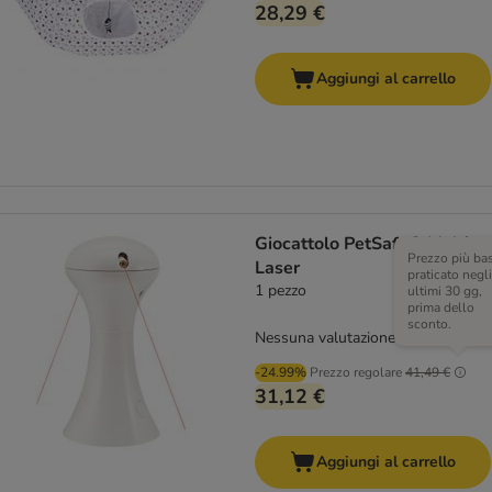
28,29 €
Aggiungi al carrello
Giocattolo PetSafe® Multi-
Prezzo più ba
Laser
praticato negli
1 pezzo
ultimi 30 gg,
prima dello
sconto.
Nessuna valutazione
-24.99%
Prezzo regolare
41,49 €
31,12 €
Aggiungi al carrello