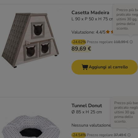
Prezzo più b
Casetta Madeira
praticato neg
L 90 x P 50 x H 75 cm
ultimi 30 gg,
prima dello
sconto.
Valutazione: 4.4/5
(
5
)
-24.62%
Prezzo regolare
118,99 €
89,69 €
Aggiungi al carrello
Prezzo più ba
Tunnel Donut
praticato negli
Ø 85 x H 25 cm
ultimi 30 gg,
prima dello
sconto.
Nessuna valutazione
-24.54%
Prezzo regolare
37,49 €