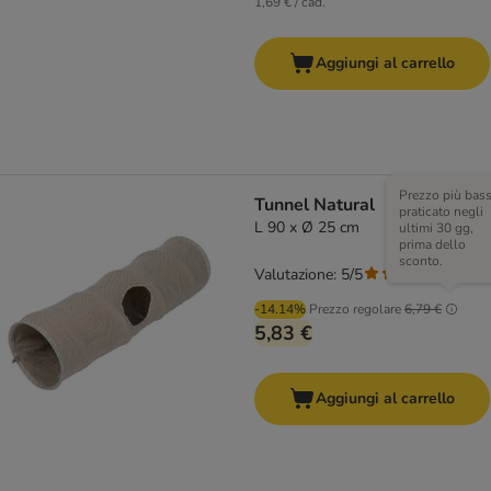
1,69 € / cad.
Aggiungi al carrello
Prezzo più bas
Tunnel Natural
praticato negli
L 90 x Ø 25 cm
ultimi 30 gg,
prima dello
sconto.
Valutazione: 5/5
(
2
)
-14.14%
Prezzo regolare
6,79 €
5,83 €
Aggiungi al carrello