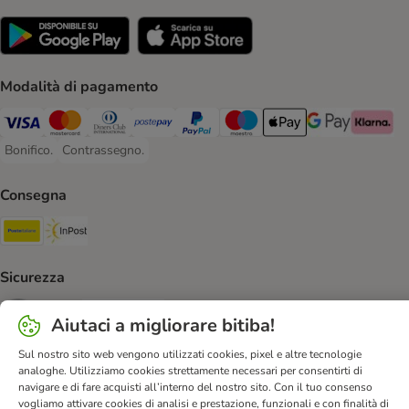
Modalità di pagamento
Visa. Payment Method
Mastercard. Payment Method
Diners Club. Payment Method
Postepay. Payment Method
PayPal. Payment Method
Maestro. Payment Method
Apple pay. Payment Met
Google Pay Paym
Klarna Pa
Bonifico.
Contrassegno.
Bonifico. Payment Method
Contrassegno. Payment Method
Consegna
Poste Italiane. Shipping Method
InPost. Shipping Method
Sicurezza
Security
Security
Aiutaci a migliorare bitiba!
Sul nostro sito web vengono utilizzati cookies, pixel e altre tecnologie
analoghe. Utilizziamo cookies strettamente necessari per consentirti di
navigare e di fare acquisti all’interno del nostro sito. Con il tuo consenso
vogliamo attivare cookies di analisi e prestazione, funzionali e con finalità di