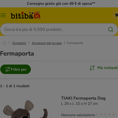
Consegna gratis già con 49 € di spesa**
Overview
catalogo
Cerca
Occasioni
Accessori per la casa
Fermaporta
Fermaporta
Più richiesti
Filtra per
1 - 1 di 1 risultati
TIAKI Fermaporta Dog
L 29 x L 10 x H 27 cm
Nessuna valutazione