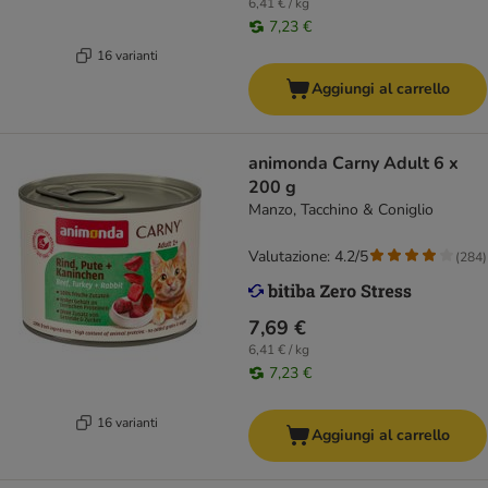
6,41 € / kg
7,23 €
16 varianti
Aggiungi al carrello
animonda Carny Adult 6 x
200 g
Manzo, Tacchino & Coniglio
Valutazione: 4.2/5
(
284
)
7,69 €
6,41 € / kg
7,23 €
16 varianti
Aggiungi al carrello