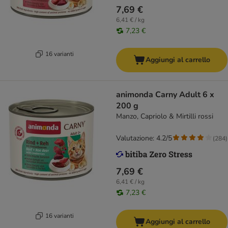
7,69 €
6,41 € / kg
7,23 €
16 varianti
Aggiungi al carrello
animonda Carny Adult 6 x
200 g
Manzo, Capriolo & Mirtilli rossi
Valutazione: 4.2/5
(
284
)
7,69 €
6,41 € / kg
7,23 €
16 varianti
Aggiungi al carrello