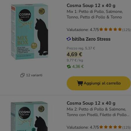
Cosma Soup 12 x 40 g
Mix 1: Petto di Pollo, Salmone,
Tonno, Petto di Pollo & Tonno
Valutazione: 4.7/5
(
125
)
Prezzo reg.
5,37 €
4,69 €
9,77 € / kg
4,36 €
12 varianti
Aggiungi al carrello
Cosma Soup 12 x 40 g
Mix 2: Petto di Pollo & Salmone,
Tonno con Piselli, Filetto di Pollo
con Fegato di Pollo, Petto di Pollo
con Asparagi
Valutazione: 4.7/5
(
125
)