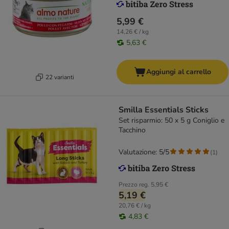
5,99 €
14,26 € / kg
5,63 €
Aggiungi al carrello
22 varianti
Smilla Essentials Sticks
Set risparmio: 50 x 5 g Coniglio e
Tacchino
Valutazione: 5/5
(
1
)
Prezzo reg.
5,95 €
5,19 €
20,76 € / kg
4,83 €