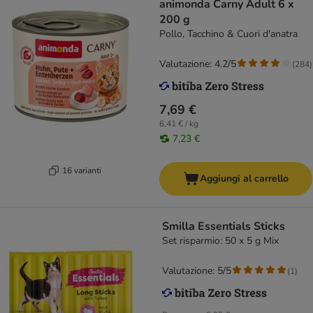
animonda Carny Adult 6 x
200 g
Pollo, Tacchino & Cuori d'anatra
Valutazione: 4.2/5
(
284
)
7,69 €
6,41 € / kg
7,23 €
16 varianti
Aggiungi al carrello
Smilla Essentials Sticks
Set risparmio: 50 x 5 g Mix
Valutazione: 5/5
(
1
)