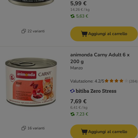
5,99 €
14,26 € / kg
5,63 €
22 varianti
Aggiungi al carrello
animonda Carny Adult 6 x
200 g
Manzo
Valutazione: 4.2/5
(
284
)
7,69 €
6,41 € / kg
7,23 €
16 varianti
Aggiungi al carrello