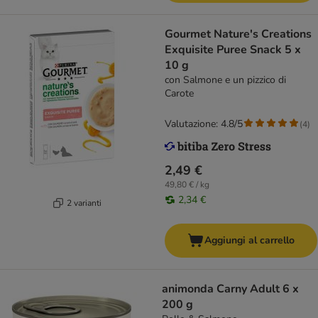
Gourmet Nature's Creations
Exquisite Puree Snack 5 x
10 g
con Salmone e un pizzico di
Carote
Valutazione: 4.8/5
(
4
)
2,49 €
49,80 € / kg
2,34 €
2 varianti
Aggiungi al carrello
animonda Carny Adult 6 x
200 g