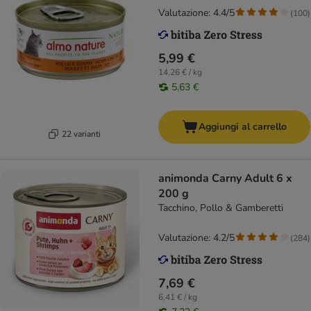
Valutazione: 4.4/5
(
100
)
5,99 €
14,26 € / kg
5,63 €
Aggiungi al carrello
22 varianti
animonda Carny Adult 6 x
200 g
Tacchino, Pollo & Gamberetti
Valutazione: 4.2/5
(
284
)
7,69 €
6,41 € / kg