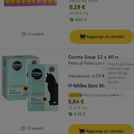
Prezzo reg.
5,95 €
5,19 €
20,76 € / kg
4,83 €
11 varianti
Aggiungi al carrello
Cosma Soup 12 x 40 g
Petto di Pollo con Asparagi
Prezzo più bass
praticato negli
ultimi 30 gg,
Valutazione: 4.7/5
(
125
)
prima dello
sconto.
-10.02%
Prezzo regolare
6,49 €
5,84 €
12,17 € / kg
5,43 €
12 varianti
Aggiungi al carrello