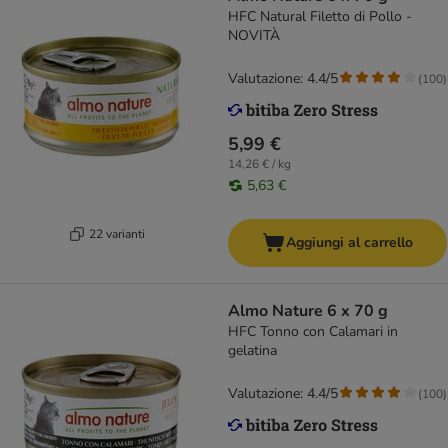
HFC Natural Filetto di Pollo -
NOVITÀ
Valutazione: 4.4/5
(
100
)
5,99 €
14,26 € / kg
5,63 €
22 varianti
Aggiungi al carrello
Almo Nature 6 x 70 g
HFC Tonno con Calamari in
gelatina
Valutazione: 4.4/5
(
100
)