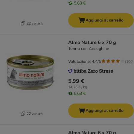
5,63 €
Aggiungi al carrello
22 varianti
Almo Nature 6 x 70 g
Tonno con Acciughine
Valutazione: 4.4/5
(
100
)
5,99 €
14,26 € / kg
5,63 €
Aggiungi al carrello
22 varianti
Almo Nature 6 x 70 g