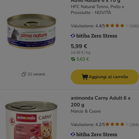
Almo Nature 6 x 70 g
HFC Natural Tonno, Pollo e
Prosciutto - NOVITÀ
Valutazione: 4.4/5
(
100
)
5,99 €
14,26 € / kg
5,63 €
22 varianti
Aggiungi al carrello
animonda Carny Adult 6 x
200 g
Manzo & Cuore
Valutazione: 4.2/5
(
284
)