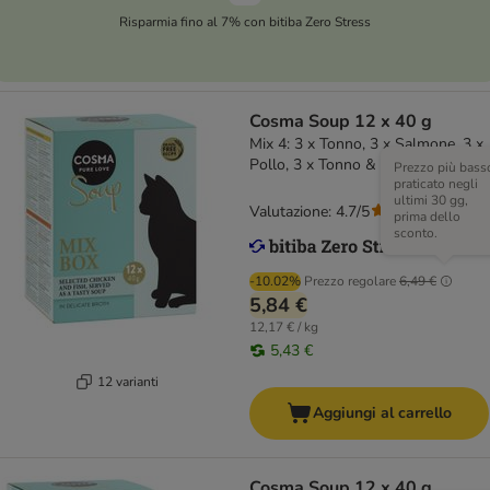
Risparmia fino al 7% con bitiba Zero Stress
Cosma Soup 12 x 40 g
Mix 4: 3 x Tonno, 3 x Salmone, 3 x
Pollo, 3 x Tonno & Pollo
Prezzo più bass
praticato negli
ultimi 30 gg,
Valutazione: 4.7/5
(
125
)
prima dello
sconto.
-10.02%
Prezzo regolare
6,49 €
5,84 €
12,17 € / kg
5,43 €
12 varianti
Aggiungi al carrello
Cosma Soup 12 x 40 g