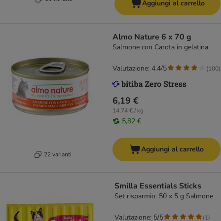
Aggiungi al carrello
Almo Nature 6 x 70 g
Salmone con Carota in gelatina
Valutazione: 4.4/5
(
100
)
6,19 €
14,74 € / kg
5,82 €
Aggiungi al carrello
22 varianti
Smilla Essentials Sticks
Set risparmio: 50 x 5 g Salmone
Valutazione: 5/5
(
1
)