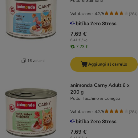
Pollo & Salmone
Valutazione: 4.2/5
(
284
)
7,69 €
6,41 € / kg
7,23 €
16 varianti
Aggiungi al carrello
animonda Carny Adult 6 x
200 g
Pollo, Tacchino & Coniglio
Valutazione: 4.2/5
(
284
)
7,69 €