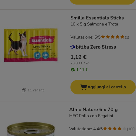
Smilla Essentials Sticks
10 x 5 g Salmone e Trota
Valutazione: 5/5
(
1
)
1,19 €
23,80 € / kg
1,11 €
Aggiungi al carrello
11 varianti
Almo Nature 6 x 70 g
HFC Pollo con Fegatini
Valutazione: 4.4/5
(
100
)