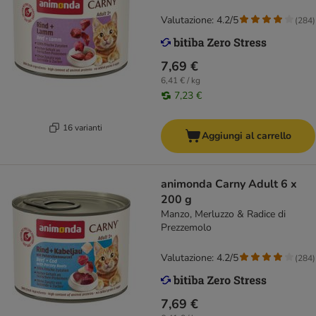
Valutazione: 4.2/5
(
284
)
7,69 €
6,41 € / kg
7,23 €
16 varianti
Aggiungi al carrello
animonda Carny Adult 6 x
200 g
Manzo, Merluzzo & Radice di
Prezzemolo
Valutazione: 4.2/5
(
284
)
7,69 €