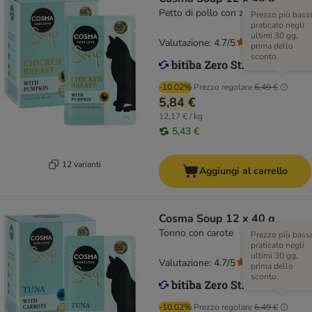
Petto di pollo con zucca
Prezzo più bass
praticato negli
ultimi 30 gg,
Valutazione: 4.7/5
(
125
)
prima dello
sconto.
-10.02%
Prezzo regolare
6,49 €
5,84 €
12,17 € / kg
5,43 €
12 varianti
Aggiungi al carrello
Cosma Soup 12 x 40 g
Tonno con carote
Prezzo più bass
praticato negli
ultimi 30 gg,
Valutazione: 4.7/5
(
125
)
prima dello
sconto.
-10.02%
Prezzo regolare
6,49 €