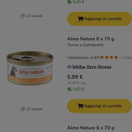
5,43 €
12 varianti
Aggiungi al carrello
Almo Nature 6 x 70 g
Tonno e Gamberetti
Valutazione: 4.4/5
(
100
)
5,99 €
14,26 € / kg
5,63 €
Aggiungi al carrello
22 varianti
Almo Nature 6 x 70 g