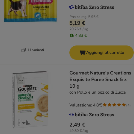
Prezzo reg.
5,95 €
5,19 €
20,76 € / kg
4,83 €
11 varianti
Aggiungi al carrello
Gourmet Nature's Creations
Exquisite Puree Snack 5 x
10 g
con Pollo e un pizzico di Zucca
Valutazione: 4.8/5
(
4
)
2,49 €
49,80 € / kg