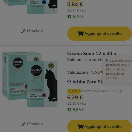
5,84 €
12,17 € / kg
5,43 €
12 varianti
Aggiungi al carrello
Cosma Soup 12 x 40 g
Salmone con zucchine
Prezzo più bass
praticato negli
ultimi 30 gg,
Valutazione: 4.7/5
(
125
)
prima dello
sconto.
-10.01%
Prezzo regolare
6,99 €
6,29 €
13,10 € / kg
5,85 €
12 varianti
Aggiungi al carrello