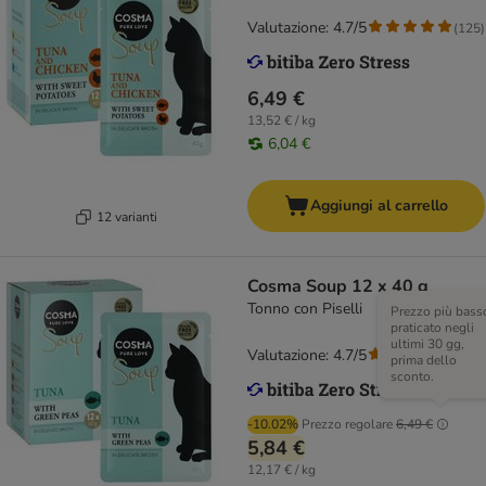
Valutazione: 4.7/5
(
125
)
6,49 €
13,52 € / kg
6,04 €
Aggiungi al carrello
12 varianti
Cosma Soup 12 x 40 g
Tonno con Piselli
Prezzo più bass
praticato negli
ultimi 30 gg,
Valutazione: 4.7/5
(
125
)
prima dello
sconto.
-10.02%
Prezzo regolare
6,49 €
5,84 €
12,17 € / kg