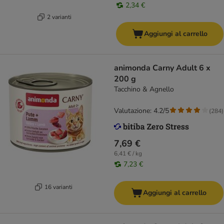
2,34 €
2 varianti
Aggiungi al carrello
animonda Carny Adult 6 x
200 g
Tacchino & Agnello
Valutazione: 4.2/5
(
284
)
7,69 €
6,41 € / kg
7,23 €
16 varianti
Aggiungi al carrello