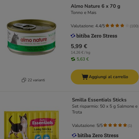
Almo Nature 6 x 70 g
Tonno e Mais
Valutazione: 4.4/5
(
100
)
5,99 €
14,26 € / kg
5,63 €
Aggiungi al carrello
22 varianti
Smilla Essentials Sticks
Set risparmio: 50 x 5 g Salmone e
Trota
Valutazione: 5/5
(
1
)