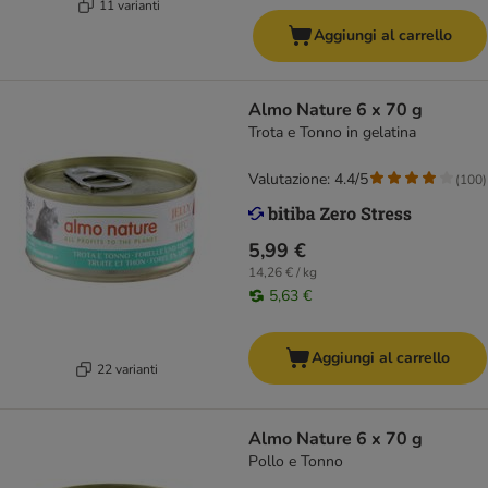
11 varianti
Aggiungi al carrello
Almo Nature 6 x 70 g
Trota e Tonno in gelatina
Valutazione: 4.4/5
(
100
)
5,99 €
14,26 € / kg
5,63 €
Aggiungi al carrello
22 varianti
Almo Nature 6 x 70 g
Pollo e Tonno