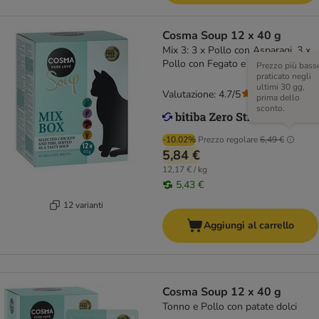
Cosma Soup 12 x 40 g
Mix 3: 3 x Pollo con Asparagi, 3 x
Pollo con Fegato e Broccoli, 3 x
Prezzo più bass
Pollo e Salmone con Zucchine e
praticato negli
ultimi 30 gg,
Carote, 3 x Tonno con Piselli
Valutazione: 4.7/5
(
125
)
prima dello
sconto.
-10.02%
Prezzo regolare
6,49 €
5,84 €
12,17 € / kg
5,43 €
12 varianti
Aggiungi al carrello
Cosma Soup 12 x 40 g
Tonno e Pollo con patate dolci