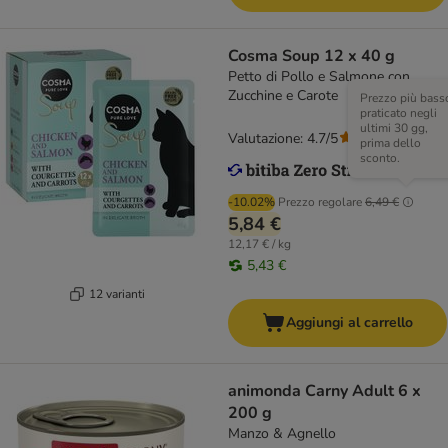
Cosma Soup 12 x 40 g
Petto di Pollo e Salmone con
Zucchine e Carote
Prezzo più bass
praticato negli
ultimi 30 gg,
Valutazione: 4.7/5
(
125
)
prima dello
sconto.
-10.02%
Prezzo regolare
6,49 €
5,84 €
12,17 € / kg
5,43 €
12 varianti
Aggiungi al carrello
animonda Carny Adult 6 x
200 g
Manzo & Agnello