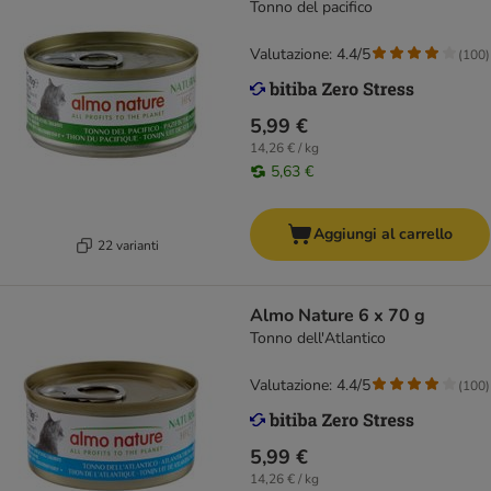
Tonno del pacifico
Valutazione: 4.4/5
(
100
)
5,99 €
14,26 € / kg
5,63 €
Aggiungi al carrello
22 varianti
Almo Nature 6 x 70 g
Tonno dell'Atlantico
Valutazione: 4.4/5
(
100
)
5,99 €
14,26 € / kg