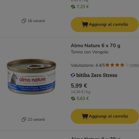
6,41 € / kg
7,23 €
16 varianti
Aggiungi al carrello
Almo Nature 6 x 70 g
Tonno con Vongole
Valutazione: 4.4/5
(
100
)
5,99 €
14,26 € / kg
5,63 €
Aggiungi al carrello
22 varianti