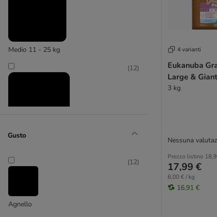
Ziwi Peak
Altri brand
Cibo Umido per Cani Senza Cereali
Crocchette Cani senza cereali
Medio 11 - 25 kg
4 varianti
Eukanuba Gra
(
12
)
Large & Gian
3 kg
Gusto
Nessuna valutaz
Grande 26 - 45 kg
Prezzo listino
18,9
(
12
)
17,99 €
6,00 € / kg
16,91 €
Agnello