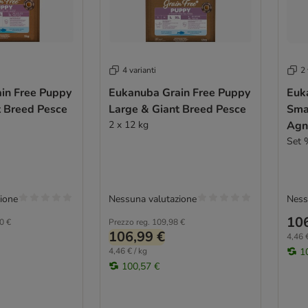
4 varianti
2 
in Free Puppy
Eukanuba Grain Free Puppy
Euk
t Breed Pesce
Large & Giant Breed Pesce
Sma
2 x 12 kg
Agn
Set 
ione
Nessuna valutazione
Ness
106
0 €
Prezzo reg.
109,98 €
106,99 €
4,46 €
4,46 € / kg
1
100,57 €