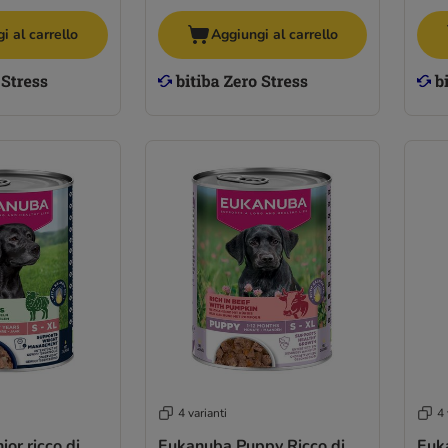
i al carrello
Aggiungi al carrello
4 varianti
4 
or ricco di
Eukanuba Puppy Ricco di
Euk