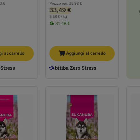
0 €
Prezzo reg.
35,98 €
33,49 €
5,58 € / kg
31,48 €
i al carrello
Aggiungi al carrello