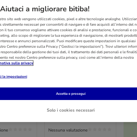
Aiutaci a migliorare bitiba!
stro sito web vengono utilizzati cookies, pixel e altre tecnologie analoghe. Utilizzi
 strettamente necessari per consentirti di navigare e di fare acquisti all’interno del 
on il tuo consenso vogliamo attivare cookies di analisi e prestazione, funzionali e con
eting, allo scopo di migliorare la tua esperienza di navigazione, di mostrarti prodotti
 interesse e annunci personalizzati. Puoi modificare queste impostazioni in qualsia
tro Centro preferenze sulla Privacy (“Gestisci le impostazioni”). Trovi ulteriori info
l responsabile della gestione dei tuoi dati, il trattamento dei dati personali e le finalità
mento nel nostro Centro preferenze sulla privacy, così come all’interno della nostra
mativa sulla privacy
4 varianti
O
i le impostazioni
in Free Adult
Eukanuba Grain Free Puppy
ium Breed
Large & Giant Breed Pesce
Accetta e prosegui
2 x 3 kg
Solo i cookies necessari
ione
Nessuna valutazione