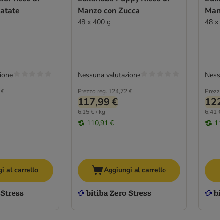
patate
Manzo con Zucca
Man
48 x 400 g
48 x
ione
Nessuna valutazione
Ness
 €
Prezzo reg.
124,72 €
Prezz
117,99 €
122
6,15 € / kg
6,41 €
110,91 €
1
i al carrello
Aggiungi al carrello