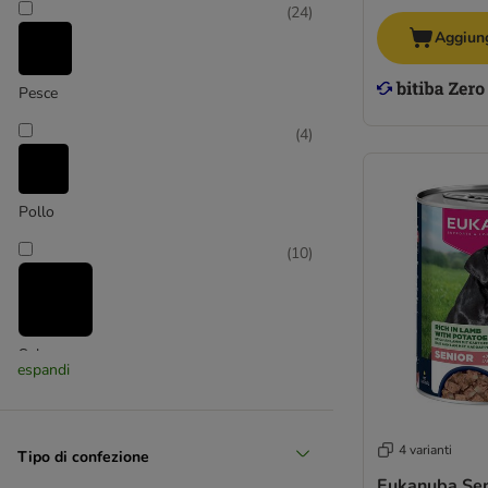
(
24
)
Aggiung
Pesce
(
4
)
Pollo
(
10
)
Salmone
espandi
(
13
)
4 varianti
Tipo di confezione
Eukanuba Seni