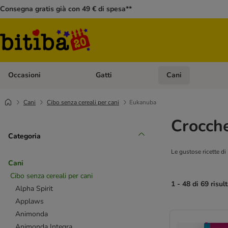
Consegna gratis già con 49 € di spesa**
Occasioni
Gatti
Cani
Apri Menù Categoria: Occasioni
Apri Menù Categoria: 
Cani
Cibo senza cereali per cani
Eukanuba
Crocche
Categoria
Le gustose ricette d
Cani
Cibo senza cereali per cani
1 - 48 di 69 risult
Alpha Spirit
Applaws
Animonda
Animonda Integra