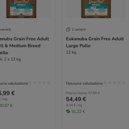
varianti
2 varianti
anuba Grain Free Adult
Eukanuba Grain Free Adult
ll & Medium Breed
Large Pollo
ello
12 kg
%: 2 x 12 kg
una valutazione
Nessuna valutazione
,99 €
Prezzo listino
57,90 €
54,49 €
 / kg
00,57 €
4,54 € / kg
51,22 €