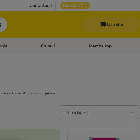
Contattaci!
Riordina
Carrello
ogia
Cavalli
Marche top
egoria: Roditori & Uccelli
Apri Menù Categoria: Acquariologia
Apri Menù Categoria: Cavalli
izione fisica ottimale ad ogni età.
Più richiesti