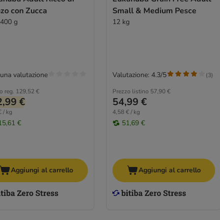
zo con Zucca
Small & Medium Pesce
 400 g
12 kg
una valutazione
Valutazione: 4.3/5
(
3
)
o reg.
129,52 €
Prezzo listino
57,90 €
,99 €
54,99 €
 / kg
4,58 € / kg
15,61 €
51,69 €
Aggiungi al carrello
Aggiungi al carrello