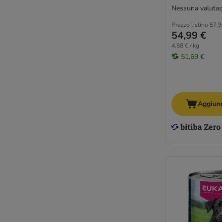
Nessuna valutaz
Prezzo listino
57,9
54,99 €
4,58 € / kg
51,69 €
Aggiung