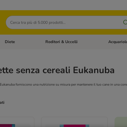
Cerca
Diete
Roditori & Uccelli
Acquariol
Gatti
Apri Menù Categoria: Cani
Apri Menù Categoria: Diete
Apri Menù Cat
tte senza cereali Eukanuba
i Eukanuba forniscono una nutrizione su misura per mantenere il tuo cane in una cond
ati