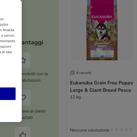
amo
nostro
 finalità
 e servizi
I tuoi vantaggi
si momento
rmazioni
 di tale
4 varianti
ltre 8.000 prodotti con le
migliori valutazioni
Eukanuba Grain Free Puppy
Large & Giant Breed Pesce
12 kg
Più di 1 milione di clienti
soddisfatti
Nessuna valutazione