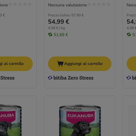
ione
Nessuna valutazione
Ness
0 €
Prezzo listino
57,90 €
Prezz
54,99 €
54,
4,58 € / kg
4,58 €
51,69 €
5
i al carrello
Aggiungi al carrello