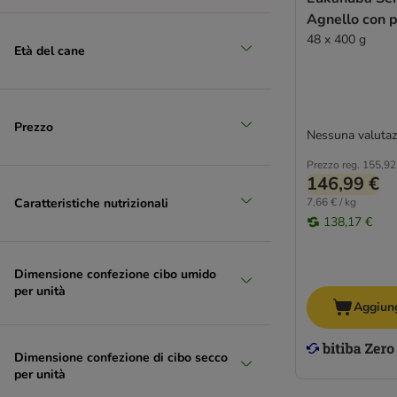
Tacchino
Agnello con 
(
45
)
48 x 400 g
Età del cane
Verdure
Prezzo
Nessuna valutaz
Prezzo reg.
155,92
146,99 €
Caratteristiche nutrizionali
7,66 € / kg
138,17 €
Dimensione confezione cibo umido
per unità
Aggiung
Dimensione confezione di cibo secco
per unità