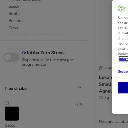
bosch
Bozita
Sul no
Briantos
cookies
Cesar
sito. C
di mark
Concept for Life Veterinary Diets
di tuo
Crave
nel nos
circa i
Encore
tratta
Eukanuba
Infor
Risparmia sulle tue consegne
Farmina N&D
programmate
2 varianti
GranataPet
Gestisc
Eukanuba Gra
Green Petfood
Small & Med
Greenwoods
Tipo di cibo
Agnello
Happy Dog
12 kg
Hermann's
(
20
)
Hill's Science Plan
James Wellbeloved
Josera
Nessuna valutaz
Secco
Lukullus