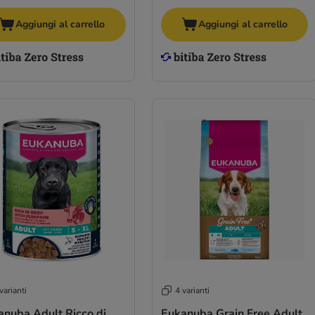
Aggiungi al carrello
Aggiungi al carrello
varianti
4 varianti
anuba Adult Ricco di
Eukanuba Grain Free Adult