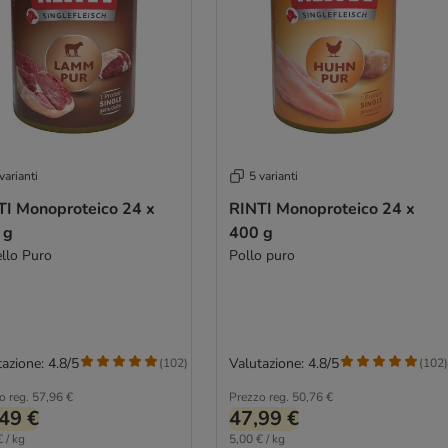
varianti
5 varianti
TI Monoproteico 24 x
RINTI Monoproteico 24 x
 g
400 g
llo Puro
Pollo puro
azione: 4.8/5
Valutazione: 4.8/5
(
102
)
(
102
)
o reg.
57,96 €
Prezzo reg.
50,76 €
49 €
47,99 €
 / kg
5,00 € / kg