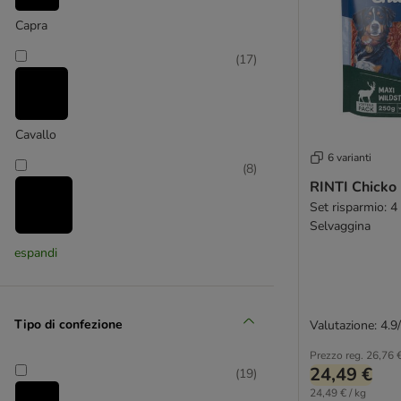
Ziwi Peak
Altri brand
Capra
Cibo Umido per Cani Senza Cereali
(
17
)
Crocchette Cani senza cereali
Cavallo
6 varianti
(
8
)
RINTI Chicko
Set risparmio: 4
Selvaggina
Coniglio
espandi
(
8
)
Tipo di confezione
Valutazione: 4.9
Maiale
Prezzo reg.
26,76 
24,49 €
(
19
)
(
11
)
24,49 € / kg