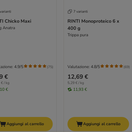
varianti
7 varianti
TI Chicko Maxi
RINTI Monoproteico 6 x
g Anatra
400 g
Trippa pura
azione: 4.9/5
Valutazione: 4.8/5
(
75
)
(
69
)
9 €
12,69 €
 € / kg
5,29 € / kg
,10 €
11,93 €
Aggiungi al carrello
Aggiungi al carrello