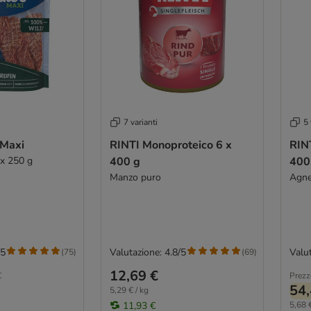
7 varianti
5 
 Maxi
RINTI Monoproteico 6 x
RIN
 x 250 g
400 g
400
Manzo puro
Agne
/5
Valutazione: 4.8/5
Valut
(
75
)
(
69
)
12,69 €
€
Prezz
54,
5,29 € / kg
11,93 €
5,68 €