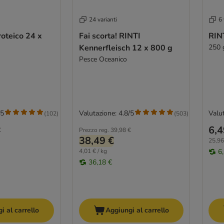
24 varianti
6 
oteico 24 x
Fai scorta! RINTI
RIN
Kennerfleisch 12 x 800 g
250 
Pesce Oceanico
/5
Valutazione: 4.8/5
Valut
(
102
)
(
503
)
6,4
€
Prezzo reg.
39,98 €
38,49 €
25,96
4,01 € / kg
6
36,18 €
i al carrello
Aggiungi al carrello