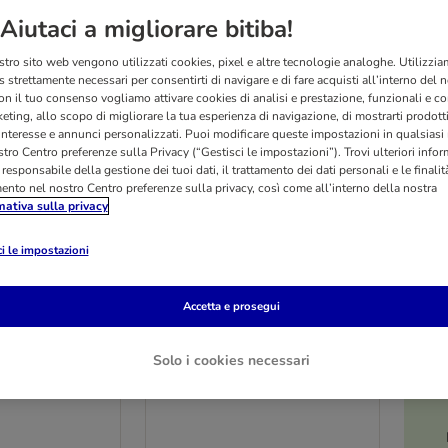
Aiutaci a migliorare bitiba!
stro sito web vengono utilizzati cookies, pixel e altre tecnologie analoghe. Utilizzi
 strettamente necessari per consentirti di navigare e di fare acquisti all’interno del 
on il tuo consenso vogliamo attivare cookies di analisi e prestazione, funzionali e con
eting, allo scopo di migliorare la tua esperienza di navigazione, di mostrarti prodotti
 interesse e annunci personalizzati. Puoi modificare queste impostazioni in qualsia
tro Centro preferenze sulla Privacy (“Gestisci le impostazioni”). Trovi ulteriori info
l responsabile della gestione dei tuoi dati, il trattamento dei dati personali e le finalità
mento nel nostro Centro preferenze sulla privacy, così come all’interno della nostra
mativa sulla privacy
i le impostazioni
Accetta e prosegui
6 varianti
O
oteico 24 x
RINTI Chicko Maxi
Solo i cookies necessari
Set risparmio: 4 x 250 g Anatra