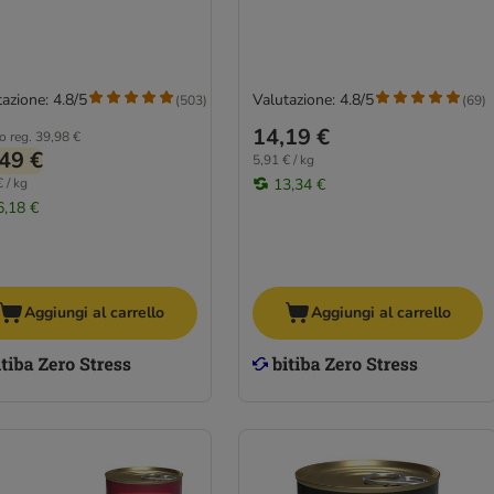
azione: 4.8/5
Valutazione: 4.8/5
(
503
)
(
69
)
14,19 €
o reg.
39,98 €
49 €
5,91 € / kg
 / kg
13,34 €
6,18 €
Aggiungi al carrello
Aggiungi al carrello