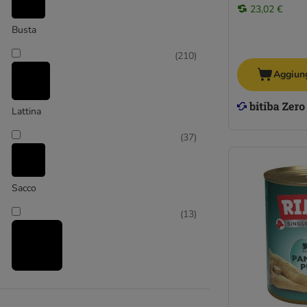
23,02 €
Busta
Pesce
(
210
)
Aggiung
Lattina
(
37
)
Sacco
(
13
)
Vaschetta