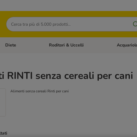
Cerca
Diete
Roditori & Uccelli
Acquariol
Gatti
Apri Menù Categoria: Cani
Apri Menù Categoria: Diete
Apri Menù Cat
i RINTI senza cereali per cani
Alimenti senza cereali Rinti per cani
ltati