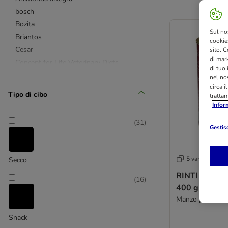
bosch
Bozita
Sul no
Briantos
cookies
Cesar
sito. C
di mark
Concept for Life Veterinary Diets
di tuo
Crave
nel nos
circa i
Encore
Tipo di cibo
tratta
Eukanuba
Infor
Farmina N&D
(
31
)
GranataPet
Gestisc
Green Petfood
Greenwoods
5 varianti
Secco
Happy Dog
RINTI Monopr
Hermann's
(
16
)
400 g
Hill's Science Plan
Manzo puro
James Wellbeloved
Josera
Snack
Lukullus