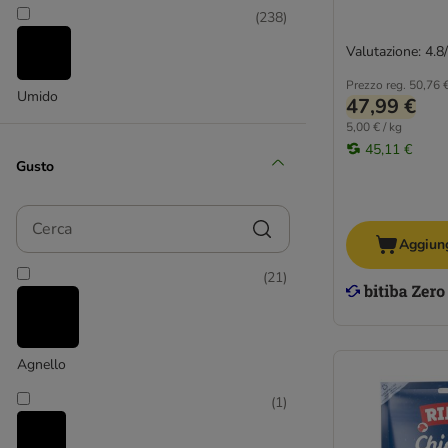
(
238
)
Lupo Sensitiv
Monge
Valutazione: 4.8
Nature's Variety
Prezzo reg.
50,76 
Umido
Nutrivet Inne
47,99 €
Optimanova
5,00 € / kg
45,11 €
Prolife
Gusto
Purina Pro Plan
Purizon
Cerca
RINTI
Aggiung
Rocco
Rosie's Farm
(
21
)
Simpsons Premium
Taste of the Wild
Terra Canis
Agnello
Trixie
Wolf of Wilderness
(
1
)
Yarrah Bio