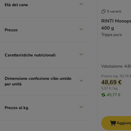
Età del cane
5 varianti
RINTI Monopr
400 g
Prezzo
Trippa pura
Caratteristiche nutrizionali
Valutazione: 4.8
Prezzo reg.
50,76 
Dimensione confezione cibo umido
48,69 €
per unità
5,07 € / kg
45,77 €
Prezzo al kg
Aggiung