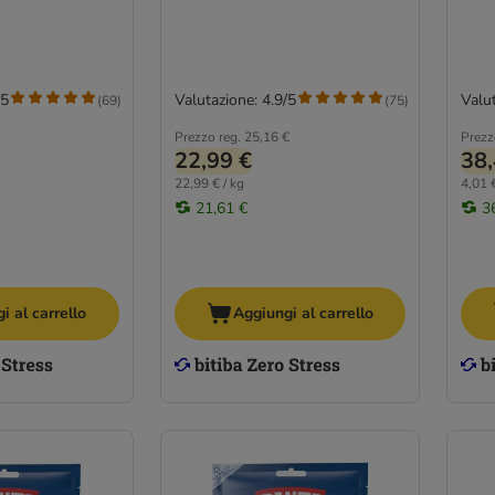
/5
Valutazione: 4.9/5
Valut
(
69
)
(
75
)
Prezzo reg.
25,16 €
Prezz
22,99 €
38,
22,99 € / kg
4,01 €
21,61 €
3
i al carrello
Aggiungi al carrello