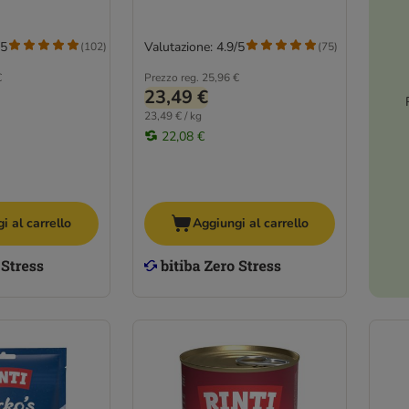
/5
Valutazione: 4.9/5
(
102
)
(
75
)
€
Prezzo reg.
25,96 €
23,49 €
23,49 € / kg
22,08 €
i al carrello
Aggiungi al carrello