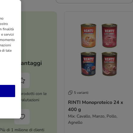
amo
nostro
 finalità
 e servizi
si momento
rmazioni
 di tale
I tuoi vantaggi
5 varianti
ltre 8.000 prodotti con le
migliori valutazioni
RINTI Monoproteico 24 x
400 g
Mix: Cavallo, Manzo, Pollo,
Agnello
Più di 1 milione di clienti