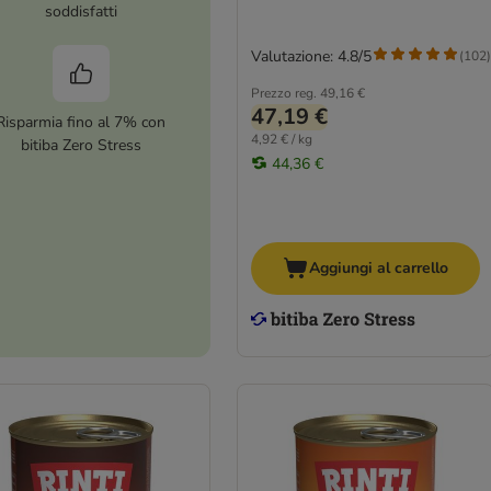
soddisfatti
Valutazione: 4.8/5
(
102
)
Prezzo reg.
49,16 €
47,19 €
Risparmia fino al 7% con
4,92 € / kg
bitiba Zero Stress
44,36 €
Aggiungi al carrello