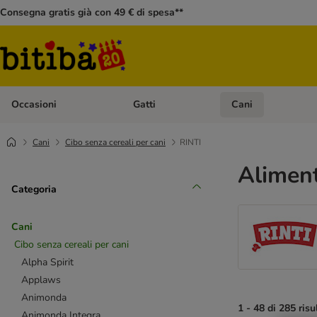
Consegna gratis già con 49 € di spesa**
Occasioni
Gatti
Cani
Apri Menù Categoria: Occasioni
Apri Menù Categoria: 
Cani
Cibo senza cereali per cani
RINTI
Aliment
Categoria
Cani
Cibo senza cereali per cani
Alpha Spirit
Applaws
Animonda
1 - 48 di 285 risu
Animonda Integra