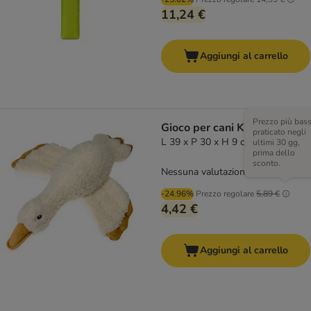
11,24 €
Aggiungi al carrello
Prezzo più bas
Gioco per cani Karlie Anatra
praticato negli
L 39 x P 30 x H 9 cm
ultimi 30 gg,
prima dello
sconto.
Nessuna valutazione
-24.96%
Prezzo regolare
5,89 €
4,42 €
Aggiungi al carrello