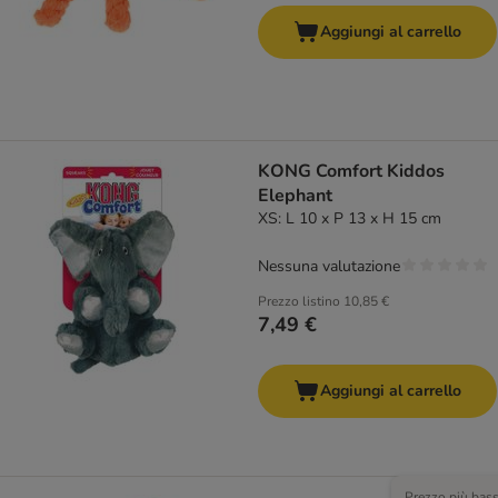
Aggiungi al carrello
KONG Comfort Kiddos
Elephant
XS: L 10 x P 13 x H 15 cm
Nessuna valutazione
Prezzo listino
10,85 €
7,49 €
Aggiungi al carrello
Prezzo più bas