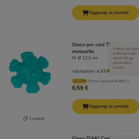
Aggiungi al carrello
Gioco per cani TIAKI palla
Prezzo più bas
meteorite
praticato negli
M: Ø 12,5 cm
ultimi 30 gg,
prima dello
sconto.
Valutazione: 4.3/5
(
6
)
-25.03%
Prezzo regolare
8,79 €
6,59 €
Aggiungi al carrello
2 varianti
Gioco TIAKI Coniglio