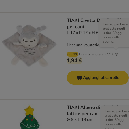
TIAKI Civetta Dou Dou Gioco
Prezzo più bass
per cani
praticato negli
L 17 x P 17 x H 6 cm
ultimi 30 gg,
prima dello
sconto.
Nessuna valutazione
-25.1%
Prezzo regolare
2,59 €
1,94 €
Aggiungi al carrello
TIAKI Albero di Natale in
Prezzo più bas
lattice per cani
praticato negli
Ø 9 x L 18 cm
ultimi 30 gg,
prima dello
sconto.