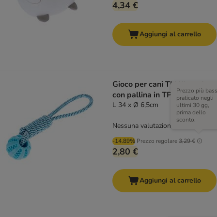
4,34 €
Aggiungi al carrello
Gioco per cani TIAKI corda
Prezzo più bas
con pallina in TPR
praticato negli
L 34 x Ø 6,5cm
ultimi 30 gg,
prima dello
sconto.
Nessuna valutazione
-14.89%
Prezzo regolare
3,29 €
2,80 €
Aggiungi al carrello