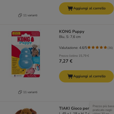
Aggiungi al carrello
11 varianti
KONG Puppy
Blu, S: 7,6 cm
Valutazione: 4.6/5
(
36
)
Prezzo listino
15,79 €
7,27 €
Aggiungi al carrello
11 varianti
Prezzo più bas
TIAKI Gioco per cani Pepo
praticato negli
L 45 x L 18 x H 7 cm
ultimi 30 gg,