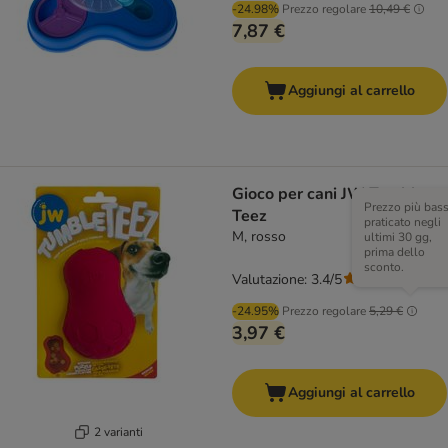
-24.98%
Prezzo regolare
10,49 €
7,87 €
Aggiungi al carrello
Gioco per cani JW Tumble
Prezzo più bas
Teez
praticato negli
M, rosso
ultimi 30 gg,
prima dello
sconto.
Valutazione: 3.4/5
(
5
)
-24.95%
Prezzo regolare
5,29 €
3,97 €
Aggiungi al carrello
2 varianti