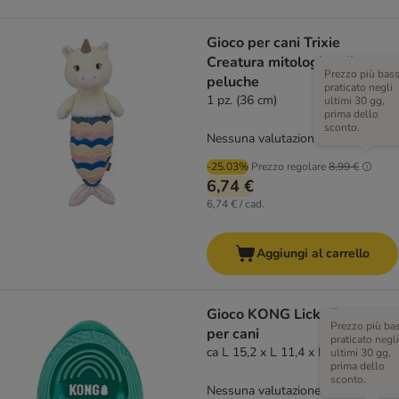
Gioco per cani Trixie
Creatura mitologica di
Prezzo più bas
peluche
praticato negli
1 pz. (36 cm)
ultimi 30 gg,
prima dello
sconto.
Nessuna valutazione
-25.03%
Prezzo regolare
8,99 €
6,74 €
6,74 € / cad.
Aggiungi al carrello
Gioco KONG Licks Rewards
Prezzo più ba
per cani
praticato negli
ca L 15,2 x L 11,4 x H 11,4 cm
ultimi 30 gg,
prima dello
sconto.
Nessuna valutazione