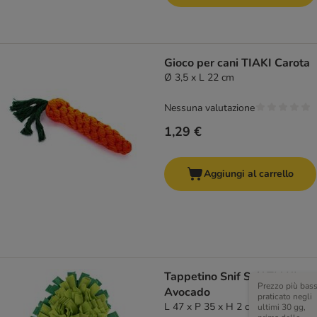
Gioco per cani TIAKI Carota
Ø 3,5 x L 22 cm
Nessuna valutazione
1,29 €
Aggiungi al carrello
Tappetino Snif Snif TIAKI
Prezzo più bas
Avocado
praticato negli
L 47 x P 35 x H 2 cm
ultimi 30 gg,