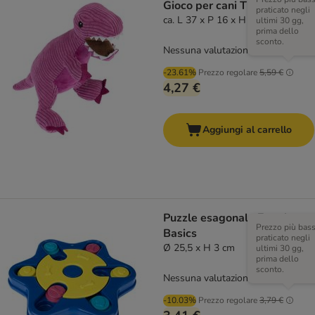
Gioco per cani TIAKI T-Rex
praticato negli
ca. L 37 x P 16 x H 16 cm
ultimi 30 gg,
prima dello
sconto.
Nessuna valutazione
-23.61%
Prezzo regolare
5,59 €
4,27 €
Aggiungi al carrello
Puzzle esagonale Zooplus
Prezzo più bas
Basics
praticato negli
Ø 25,5 x H 3 cm
ultimi 30 gg,
prima dello
sconto.
Nessuna valutazione
-10.03%
Prezzo regolare
3,79 €