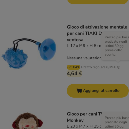
Gioco di attivazione mentale
per cani TIAKI Drago con
Prezzo più bas
ventosa
praticato negli
L 12 x P 9 x H 8 cm
ultimi 30 gg,
prima dello
sconto.
Nessuna valutazione
-25.04%
Prezzo regolare
6,19 €
4,64 €
Aggiungi al carrello
Gioco per cani TIAKI Winkie
Prezzo più bas
Monkey
praticato negli
L 20 x P 7 x H 25 cm
ultimi 30 gg,