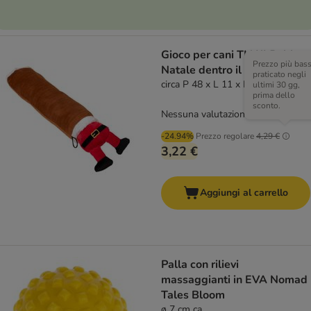
Gioco per cani TIAKI Babbo
Prezzo più bas
Natale dentro il camino
praticato negli
circa P 48 x L 11 x H 8 cm
ultimi 30 gg,
prima dello
sconto.
Nessuna valutazione
-24.94%
Prezzo regolare
4,29 €
3,22 €
Aggiungi al carrello
Palla con rilievi
massaggianti in EVA Nomad
Tales Bloom
ø 7 cm ca.