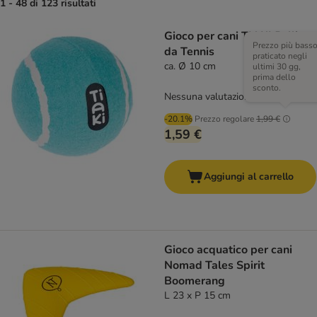
1 - 48 di 123 risultati
Gioco per cani TIAKI Pallina
Prezzo più bass
da Tennis
praticato negli
ca. Ø 10 cm
ultimi 30 gg,
prima dello
sconto.
Nessuna valutazione
-20.1%
Prezzo regolare
1,99 €
1,59 €
Aggiungi al carrello
Gioco acquatico per cani
Nomad Tales Spirit
Boomerang
L 23 x P 15 cm