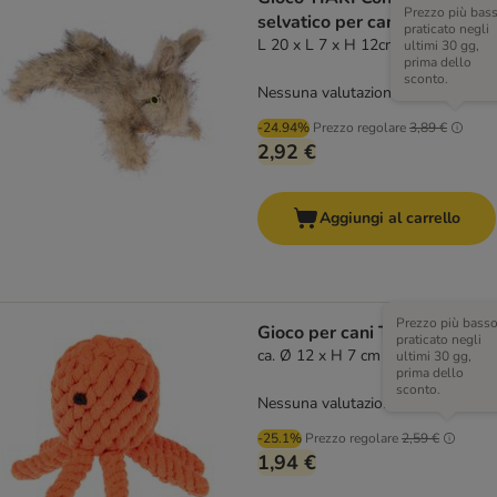
Prezzo più bas
selvatico per cani
praticato negli
L 20 x L 7 x H 12cm
ultimi 30 gg,
prima dello
sconto.
Nessuna valutazione
-24.94%
Prezzo regolare
3,89 €
2,92 €
Aggiungi al carrello
Prezzo più bass
Gioco per cani TIAKI Polpo
praticato negli
ca. Ø 12 x H 7 cm
ultimi 30 gg,
prima dello
sconto.
Nessuna valutazione
-25.1%
Prezzo regolare
2,59 €
1,94 €