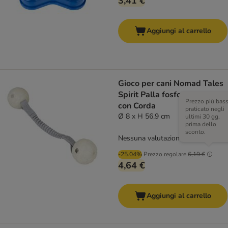
3,41 €
Aggiungi al carrello
Gioco per cani Nomad Tales
Spirit Palla fosforescente
Prezzo più bas
con Corda
praticato negli
Ø 8 x H 56,9 cm
ultimi 30 gg,
prima dello
sconto.
Nessuna valutazione
-25.04%
Prezzo regolare
6,19 €
4,64 €
Aggiungi al carrello