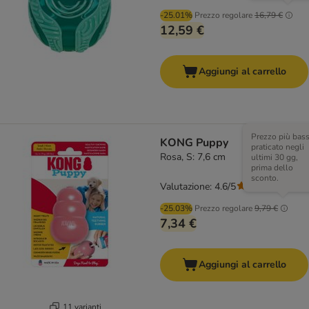
-25.01%
Prezzo regolare
16,79 €
12,59 €
Aggiungi al carrello
Prezzo più bas
KONG Puppy
praticato negli
Rosa, S: 7,6 cm
ultimi 30 gg,
prima dello
sconto.
Valutazione: 4.6/5
(
36
)
-25.03%
Prezzo regolare
9,79 €
7,34 €
Aggiungi al carrello
11 varianti