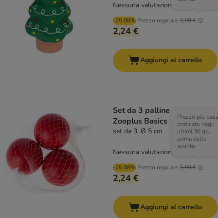
Nessuna valutazione
-25.08%
Prezzo regolare
2,99 €
2,24 €
Aggiungi al carrello
Set da 3 palline di gomma
Prezzo più bas
Zooplus Basics
praticato negli
set da 3, Ø 5 cm
ultimi 30 gg,
prima dello
sconto.
Nessuna valutazione
-25.08%
Prezzo regolare
2,99 €
2,24 €
Aggiungi al carrello