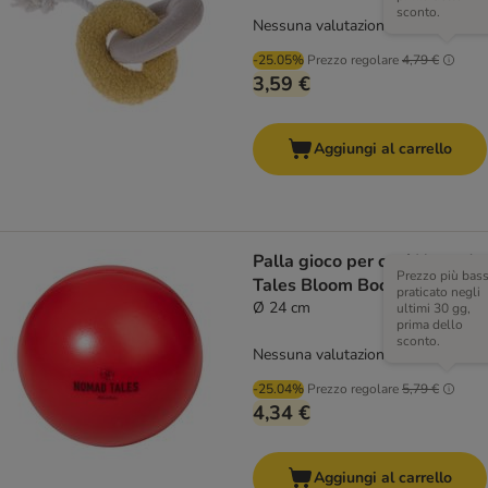
sconto.
Nessuna valutazione
-25.05%
Prezzo regolare
4,79 €
3,59 €
Aggiungi al carrello
Palla gioco per cani Nomad
Prezzo più bas
Tales Bloom Boomer
praticato negli
Ø 24 cm
ultimi 30 gg,
prima dello
sconto.
Nessuna valutazione
-25.04%
Prezzo regolare
5,79 €
4,34 €
Aggiungi al carrello