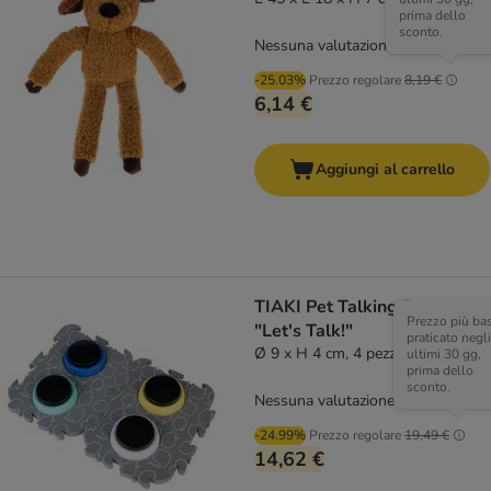
prima dello
sconto.
Nessuna valutazione
-25.03%
Prezzo regolare
8,19 €
6,14 €
Aggiungi al carrello
TIAKI Pet Talking Buttons
Prezzo più ba
"Let's Talk!"
praticato negli
Ø 9 x H 4 cm, 4 pezzi
ultimi 30 gg,
prima dello
sconto.
Nessuna valutazione
-24.99%
Prezzo regolare
19,49 €
14,62 €