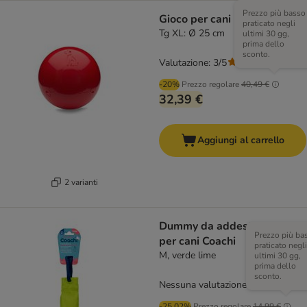
Prezzo più basso
Gioco per cani Boomer Ball
praticato negli
Tg XL: Ø 25 cm
ultimi 30 gg,
prima dello
sconto.
Valutazione: 3/5
(
2
)
-20%
Prezzo regolare
40,49 €
32,39 €
Aggiungi al carrello
2 varianti
Dummy da addestramento
Prezzo più ba
per cani Coachi
praticato negli
M, verde lime
ultimi 30 gg,
prima dello
sconto.
Nessuna valutazione
-25.02%
Prezzo regolare
14,99 €