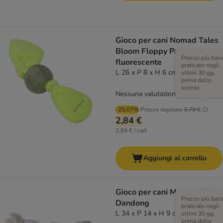
Gioco per cani Nomad Tales
Bloom Floppy Palla
Prezzo più bas
fluorescente
praticato negli
L 26 x P 8 x H 6 cm
ultimi 30 gg,
prima dello
sconto.
Nessuna valutazione
-25.07%
Prezzo regolare
3,79 €
2,84 €
2,84 € / cad.
Aggiungi al carrello
Gioco per cani Modern Living
Prezzo più bas
Dandong
praticato negli
L 34 x P 14 x H 9 cm
ultimi 30 gg,
prima dello