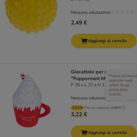
Nessuna valutazione
2,49 €
Aggiungi al carrello
Giocattolo per cani TIAKI
Prezzo più bass
"Puppermint Mocha"
praticato negli
P 25 x L 17 x H 11 cm
ultimi 30 gg,
prima dello
sconto.
Nessuna valutazione
-5.01%
Prezzo regolare
3,39 €
3,22 €
Aggiungi al carrello