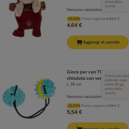
prima dello
sconto.
Nessuna valutazione
-25.04%
Prezzo regolare
6,19 €
4,64 €
Aggiungi al carrello
Gioco per can TIAKI Palla
Prezzo più bas
chiodata con ventosa
praticato negli
L 35 cm
ultimi 30 gg,
prima dello
sconto.
Nessuna valutazione
-25.03%
Prezzo regolare
7,39 €
5,54 €