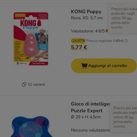
Prezzo più bas
KONG Puppy
praticato negli
Rosa, XS: 5,7 cm
ultimi 30 gg,
prima dello
sconto.
Valutazione: 4.6/5
(
36
)
-24.97%
Prezzo regolare
7,69 €
5,77 €
Aggiungi al carrello
11 varianti
Gioco di intelligenza TIAKI
Prezzo più ba
Puzzle Expert
praticato negli
Ø 29 x H 4,5cm
ultimi 30 gg,
prima dello
sconto.
Nessuna valutazione