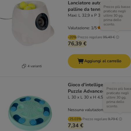
Lanciatore automatico di
Prezzo più basso
palline da tennis
praticato negli
Maxi: L 32,9 x P 32,2 x H 28,3 cm
ultimi 30 gg,
prima dello
sconto.
Valutazione: 1/5
(
1
)
-20%
Prezzo regolare
95,49 €
76,39 €
Aggiungi al carrello
4 varianti
Gioco d'intelligenza TIAKI
Prezzo più bas
Puzzle Advanced
praticato negli
L 30 x L 30 x H 4,5cm
ultimi 30 gg,
prima dello
sconto.
Nessuna valutazione
-25.03%
Prezzo regolare
9,79 €
7,34 €