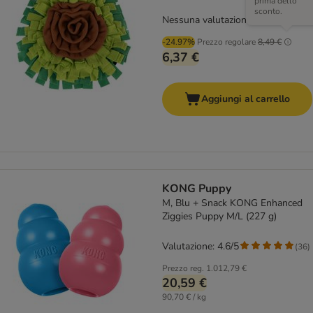
prima dello
sconto.
Nessuna valutazione
-24.97%
Prezzo regolare
8,49 €
6,37 €
Aggiungi al carrello
KONG Puppy
M, Blu + Snack KONG Enhanced
Ziggies Puppy M/L (227 g)
Valutazione: 4.6/5
(
36
)
Prezzo reg.
1.012,79 €
20,59 €
90,70 € / kg