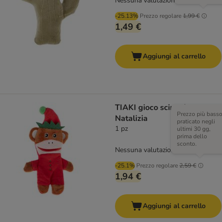
Nessuna valutazione
-25.13%
Prezzo regolare
1,99 €
1,49 €
Aggiungi al carrello
TIAKI gioco scimmietta
Prezzo più bass
Natalizia
praticato negli
1 pz
ultimi 30 gg,
prima dello
sconto.
Nessuna valutazione
-25.1%
Prezzo regolare
2,59 €
1,94 €
Aggiungi al carrello