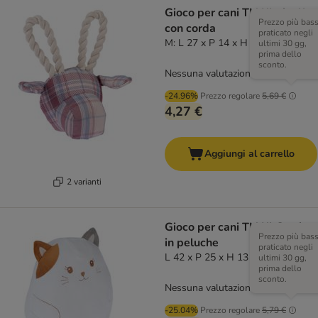
Gioco per cani TIAKI giraffa
Prezzo più bas
con corda
praticato negli
M: L 27 x P 14 x H 23 cm
ultimi 30 gg,
prima dello
sconto.
Nessuna valutazione
-24.96%
Prezzo regolare
5,69 €
4,27 €
Aggiungi al carrello
2 varianti
Gioco per cani TIAKI Gattino
Prezzo più bas
in peluche
praticato negli
L 42 x P 25 x H 13 cm
ultimi 30 gg,
prima dello
sconto.
Nessuna valutazione
-25.04%
Prezzo regolare
5,79 €