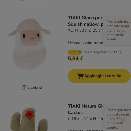
TIAKI Gioco per cani
Prezzo più bas
Squishmallow, pecorella
praticato negli
XL: H 38 x Ø 25 cm
ultimi 30 gg,
prima dello
sconto.
Nessuna valutazione
-25.03%
Prezzo regolare
7,79 €
5,84 €
Aggiungi al carrello
2 varianti
TIAKI Nature Gioco per cani,
Prezzo più bas
Cactus
praticato negli
L 18 x L 14 x H 4,5 cm
ultimi 30 gg,
prima dello
sconto.