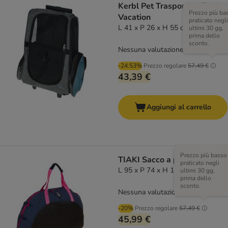
Kerbl Pet Trasportino Trolley
Prezzo più ba
Vacation
praticato negli
L 41 x P 26 x H 55 cm
ultimi 30 gg,
prima dello
sconto.
Nessuna valutazione
-24.53%
Prezzo regolare
57,49 €
43,39 €
Aggiungi al carrello
Prezzo più basso
TIAKI Sacco a pelo portatile
praticato negli
L 95 x P 74 x H 11 cm
ultimi 30 gg,
prima dello
sconto.
Nessuna valutazione
-20%
Prezzo regolare
57,49 €
45,99 €