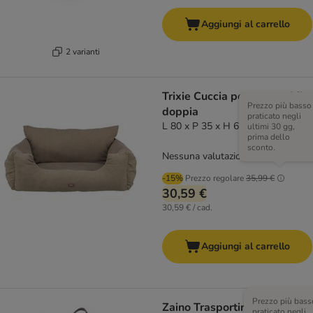
Aggiungi al carrello
2 varianti
Trixie Cuccia per automobile,
Prezzo più basso
doppia
praticato negli
L 80 x P 35 x H 60 cm
ultimi 30 gg,
prima dello
sconto.
Nessuna valutazione
-15%
Prezzo regolare
35,99 €
30,59 €
30,59 € / cad.
Aggiungi al carrello
Prezzo più bass
Zaino Trasportino KURGO
praticato negli