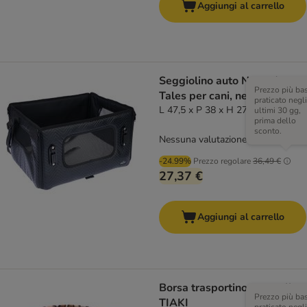
Aggiungi al carrello
Seggiolino auto Nomad
Prezzo più ba
Tales per cani, nero
praticato negli
L 47,5 x P 38 x H 27,5 cm
ultimi 30 gg,
prima dello
sconto.
Nessuna valutazione
-24.99%
Prezzo regolare
36,49 €
27,37 €
Aggiungi al carrello
Borsa trasportino a tracolla
Prezzo più ba
TIAKI