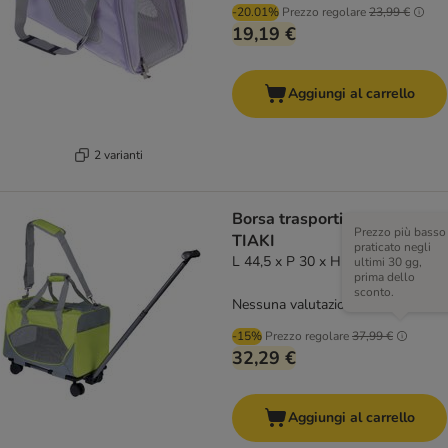
-20.01%
Prezzo regolare
23,99 €
19,19 €
Aggiungi al carrello
2 varianti
Borsa trasportino con ruote
Prezzo più basso
TIAKI
praticato negli
L 44,5 x P 30 x H 30 cm
ultimi 30 gg,
prima dello
sconto.
Nessuna valutazione
-15%
Prezzo regolare
37,99 €
32,29 €
Aggiungi al carrello