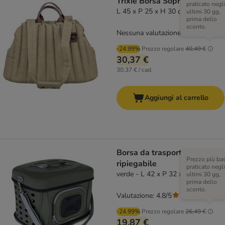
Trixie Borsa Sophie
praticato negli
L 45 x P 25 x H 30 cm
ultimi 30 gg,
prima dello
sconto.
Nessuna valutazione
-24.99%
Prezzo regolare
40,49 €
30,37 €
30,37 € / cad.
Aggiungi al carrello
Borsa da trasporto
Prezzo più ba
ripiegabile
praticato negli
verde - L 42 x P 32 x H 34 cm
ultimi 30 gg,
prima dello
sconto.
Valutazione: 4.8/5
(
22
)
-24.99%
Prezzo regolare
26,49 €
19,87 €