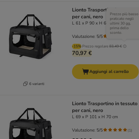
Lionto Trasportino in tessuto
Prezzo più basso
per cani, nero
praticato negli
L 61 x P 90 x H 65 cm
ultimi 30 gg,
prima dello
sconto.
Valutazione: 5/5
(
1
)
-15%
Prezzo regolare
83,49 €
70,97 €
Aggiungi al carrello
6 varianti
Lionto Trasportino in tessuto
per cani, nero
L 69 x P 101 x H 70 cm
Valutazione: 5/5
(
1
)