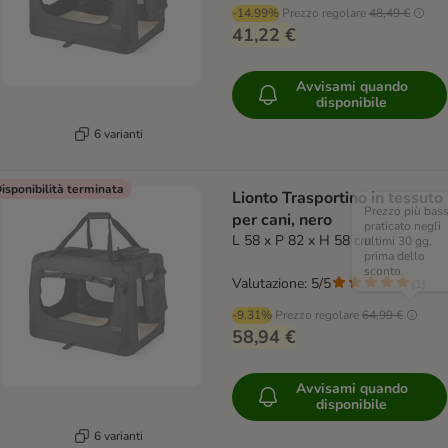
-14.99%
Prezzo regolare
48,49 €
41,22 €
Avvisami quando
disponibile
6 varianti
isponibilità terminata
Lionto Trasportino in tessuto
Prezzo più bas
per cani, nero
praticato negli
L 58 x P 82 x H 58 cm
ultimi 30 gg,
prima dello
sconto.
Valutazione: 5/5
(
1
)
-9.31%
Prezzo regolare
64,99 €
58,94 €
Avvisami quando
disponibile
6 varianti