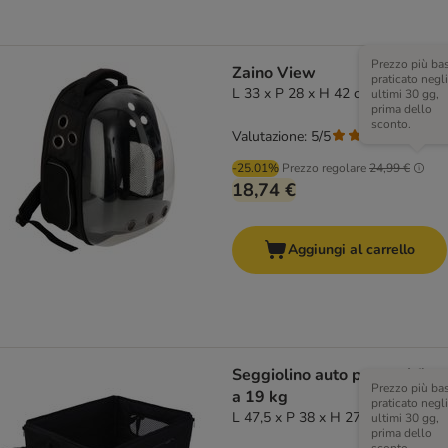
Prezzo più ba
Zaino View
praticato negli
L 33 x P 28 x H 42 cm
ultimi 30 gg,
prima dello
sconto.
Valutazione: 5/5
(
1
)
-25.01%
Prezzo regolare
24,99 €
18,74 €
Aggiungi al carrello
Seggiolino auto per cani fino
Prezzo più ba
a 19 kg
praticato negli
L 47,5 x P 38 x H 27,5 cm
ultimi 30 gg,
prima dello