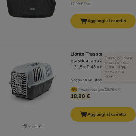
17,99 € / cad.
Aggiungi al carrello
Lionto Trasportino in
Prezzo più basso
plastica, antracite
praticato negli
L 31,5 x P 48 x H 33 cm
ultimi 30 gg,
prima dello
sconto.
Nessuna valutazione
-5%
Prezzo regolare
19,79 €
18,80 €
Aggiungi al carrello
2 varianti