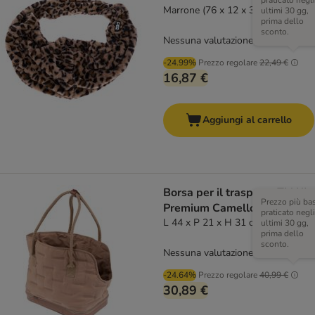
praticato negli
Marrone (76 x 12 x 38 cm)
ultimi 30 gg,
prima dello
sconto.
Nessuna valutazione
-24.99%
Prezzo regolare
22,49 €
16,87 €
Aggiungi al carrello
Borsa per il trasporto TIAKI
Prezzo più ba
Premium Camello
praticato negli
L 44 x P 21 x H 31 cm
ultimi 30 gg,
prima dello
sconto.
Nessuna valutazione
-24.64%
Prezzo regolare
40,99 €
30,89 €