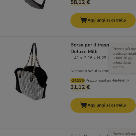
58,12 €
Aggiungi al carrello
Borsa per il trasporto TIAKI
Prezzo più ba
Deluxe Milli
praticato negli
L 41 x P 16 x H 29 cm
ultimi 30 gg,
prima dello
sconto.
Nessuna valutazione
-24.99%
Prezzo regolare
41,49 €
31,12 €
Aggiungi al carrello
Prezzo più ba