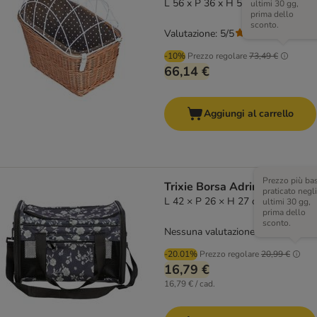
L 56 x P 36 x H 50 cm
ultimi 30 gg,
prima dello
sconto.
Valutazione: 5/5
(
2
)
-10%
Prezzo regolare
73,49 €
66,14 €
Aggiungi al carrello
Prezzo più ba
Trixie Borsa Adrina, nera
praticato negli
L 42 × P 26 × H 27 cm
ultimi 30 gg,
prima dello
sconto.
Nessuna valutazione
-20.01%
Prezzo regolare
20,99 €
16,79 €
16,79 € / cad.