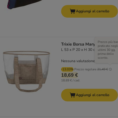
Aggiungi al carrello
Prezzo più ba
Trixie Borsa Mary
praticato negli
L 53 x P 20 x H 30 cm
ultimi 30 gg,
prima dello
sconto.
Nessuna valutazione
-13.03%
Prezzo regolare
21,49 €
18,69 €
18,69 € / cad.
Aggiungi al carrello