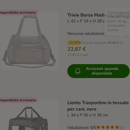
isponibilità terminata
Prezzo più ba
Trixie Borsa Madison, sabbia
praticato negli
L 42 x P 19 x H 28 cm
ultimi 30 gg,
prima dello
sconto.
Nessuna valutazione
-24.99%
Prezzo regolare
30,49 €
22,87 €
22,87 € / cad.
Avvisami quando
disponibile
isponibilità terminata
Lionto Trasportino in tessuto
per cani, nero
L 34 x P 50 x H 36 cm
Valutazione: 5/5
(
1
)