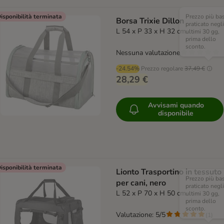
isponibilità terminata
Prezzo più ba
Borsa Trixie Dillon
praticato negli
L 54 x P 33 x H 32 cm
ultimi 30 gg,
prima dello
sconto.
Nessuna valutazione
-24.54%
Prezzo regolare
37,49 €
28,29 €
Avvisami quando
disponibile
isponibilità terminata
Lionto Trasportino in tessuto
Prezzo più ba
per cani, nero
praticato negli
L 52 x P 70 x H 50 cm
ultimi 30 gg,
prima dello
sconto.
Valutazione: 5/5
(
1
)