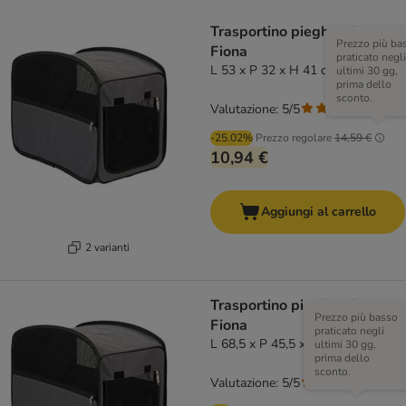
Trasportino pieghevole
Prezzo più ba
Fiona
praticato negli
L 53 x P 32 x H 41 cm
ultimi 30 gg,
prima dello
sconto.
Valutazione: 5/5
(
1
)
-25.02%
Prezzo regolare
14,59 €
10,94 €
Aggiungi al carrello
2 varianti
Trasportino pieghevole
Prezzo più basso
Fiona
praticato negli
L 68,5 x P 45,5 x H 56 cm
ultimi 30 gg,
prima dello
sconto.
Valutazione: 5/5
(
1
)