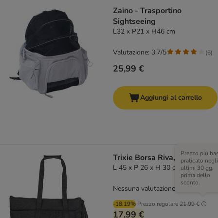
Zaino - Trasportino
Sightseeing
L32 x P21 x H46 cm
Valutazione: 3.7/5
(
6
)
25,99 €
Aggiungi al carrello
Prezzo più ba
Trixie Borsa Riva, nera
praticato negli
L 45 x P 26 x H 30 cm
ultimi 30 gg,
prima dello
sconto.
Nessuna valutazione
-18.19%
Prezzo regolare
21,99 €
17,99 €