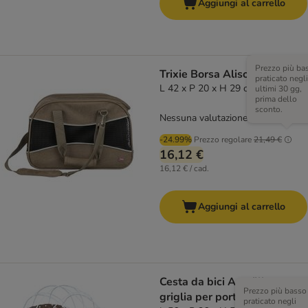
Aggiungi al carrello
Prezzo più ba
Trixie Borsa Alison
praticato negli
L 42 x P 20 x H 29 cm
ultimi 30 gg,
prima dello
sconto.
Nessuna valutazione
-24.99%
Prezzo regolare
21,49 €
16,12 €
16,12 € / cad.
Aggiungi al carrello
Cesta da bici Aumüller con
Prezzo più basso
griglia per portapacchi
praticato negli