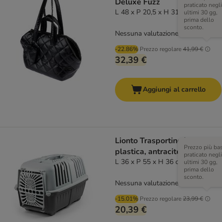
Deluxe Fuzz
praticato negli
L 48 x P 20,5 x H 31cm
ultimi 30 gg,
prima dello
sconto.
Nessuna valutazione
-22.86%
Prezzo regolare
41,99 €
32,39 €
Aggiungi al carrello
Lionto Trasportino in
Prezzo più ba
plastica, antracite
praticato negli
L 36 x P 55 x H 36 cm
ultimi 30 gg,
prima dello
sconto.
Nessuna valutazione
-15.01%
Prezzo regolare
23,99 €
20,39 €