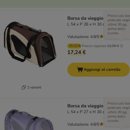
Prezzo più ba
Borsa da viaggio Sporty - L
praticato negli
L 54 x P 26 x H 30 cm marrone
ultimi 30 gg,
prima dello
sconto.
Valutazione: 4.8/5
(
29
)
-25.01%
Prezzo regolare
22,99 €
17,24 €
Aggiungi al carrello
2 varianti
Prezzo più ba
Borsa da viaggio Sporty - L
praticato negli
L 54 x P 27 x H 30 cm lavanda
ultimi 30 gg,
prima dello
sconto.
Valutazione: 4.8/5
(
29
)