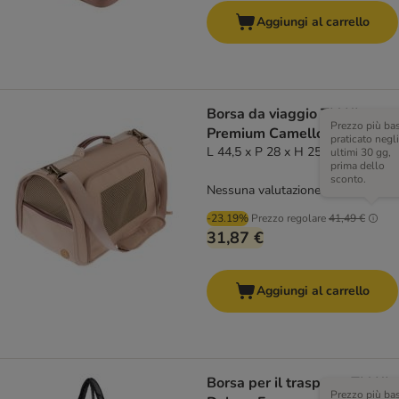
Aggiungi al carrello
Borsa da viaggio TIAKI
Prezzo più ba
Premium Camello
praticato negli
L 44,5 x P 28 x H 25,5 cm
ultimi 30 gg,
prima dello
sconto.
Nessuna valutazione
-23.19%
Prezzo regolare
41,49 €
31,87 €
Aggiungi al carrello
Borsa per il trasporto TIAKI
Prezzo più ba