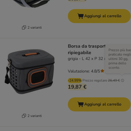
Aggiungi al carrello
2 varianti
Borsa da trasporto
Prezzo più ba
ripiegabile
praticato negli
grigia - L 42 x P 32 x H 30
ultimi 30 gg,
prima dello
sconto.
Valutazione: 4.8/5
(
22
)
-24.99%
Prezzo regolare
26,49 €
19,87 €
Aggiungi al carrello
2 varianti