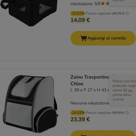
sconto.
Valutazione: 5/5
(
1
)
-25.01%
Prezzo regolare
18,79 €
14,09 €
Aggiungi al carrello
Zaino Trasportino Trixie
Prezzo più ba
Chloe
praticato negli
L 39 x P 27 x H 43 cm
ultimi 30 gg,
prima dello
sconto.
Nessuna valutazione
-24.52%
Prezzo regolare
30,99 €
23,39 €