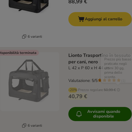
88,99 €
Aggiungi al carrello
6 varianti
isponibilità terminata
Lionto Trasportino in tessuto
Prezzo più basso
per cani, nero
praticato negli
L 42 x P 60 x H 44 cm
ultimi 30 gg,
prima dello
sconto.
Valutazione: 5/5
(
1
)
-20%
Prezzo regolare
50,99 €
40,79 €
Avvisami quando
disponibile
6 varianti