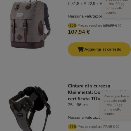
L 31,8 x P 22,9 x H 47 cm
ultimi 30 gg,
prima dello
sconto.
Nessuna valutazione
-15%
Prezzo regolare
126,99 €
107,94 €
Aggiungi al carrello
Cintura di sicurezza
Kleinmetall DogMaster 2.0
Prezzo più basso
certificata TÜV anti-crash
praticato negli
25 - 66 cm
ultimi 30 gg,
prima dello
sconto.
Nessuna valutazione
-25%
Prezzo regolare
77,49 €