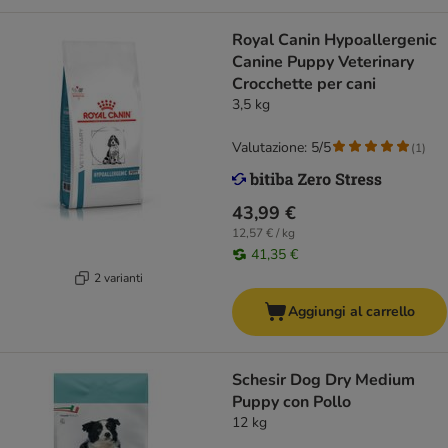
Royal Canin Hypoallergenic
Canine Puppy Veterinary
Crocchette per cani
3,5 kg
Valutazione: 5/5
(
1
)
43,99 €
12,57 € / kg
41,35 €
2 varianti
Aggiungi al carrello
Schesir Dog Dry Medium
Puppy con Pollo
12 kg