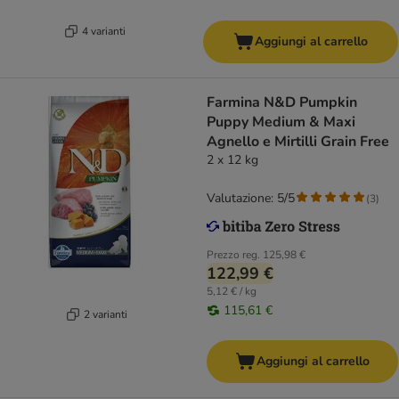
4 varianti
Aggiungi al carrello
Farmina N&D Pumpkin
Puppy Medium & Maxi
Agnello e Mirtilli Grain Free
2 x 12 kg
Valutazione: 5/5
(
3
)
Prezzo reg.
125,98 €
122,99 €
5,12 € / kg
115,61 €
2 varianti
Aggiungi al carrello