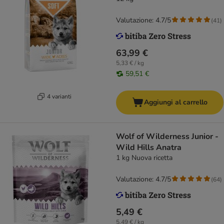
Valutazione: 4.7/5
(
41
)
63,99 €
5,33 € / kg
59,51 €
4 varianti
Aggiungi al carrello
Wolf of Wilderness Junior -
Wild Hills Anatra
1 kg Nuova ricetta
Valutazione: 4.7/5
(
64
)
5,49 €
5,49 € / kg