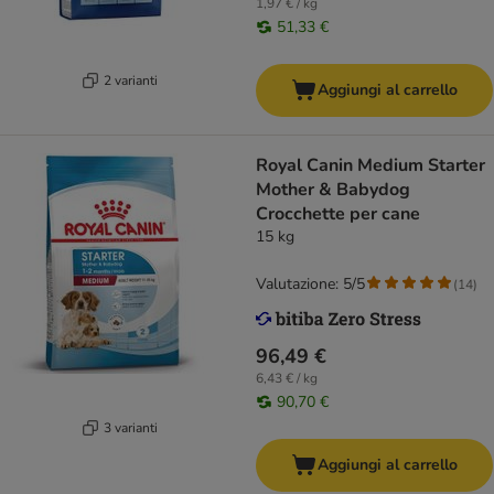
1,97 € / kg
51,33 €
2 varianti
Aggiungi al carrello
Royal Canin Medium Starter
Mother & Babydog
Crocchette per cane
15 kg
Valutazione: 5/5
(
14
)
96,49 €
6,43 € / kg
90,70 €
3 varianti
Aggiungi al carrello