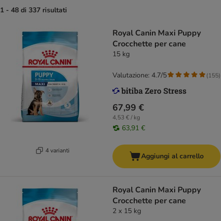
1 - 48 di 337 risultati
Royal Canin Maxi Puppy
Crocchette per cane
15 kg
Valutazione: 4.7/5
(
155
)
67,99 €
4,53 € / kg
63,91 €
4 varianti
Aggiungi al carrello
Royal Canin Maxi Puppy
Crocchette per cane
2 x 15 kg