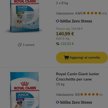
2 x 8 kg
Valutazione: 4.8/5
(
43
)
Prezzo reg.
144,98 €
140,99 €
8,81 € / kg
132,53 €
3 varianti
Aggiungi al carrello
Royal Canin Giant Junior
Crocchette per cane
15 kg
Valutazione: 5/5
(
5
)