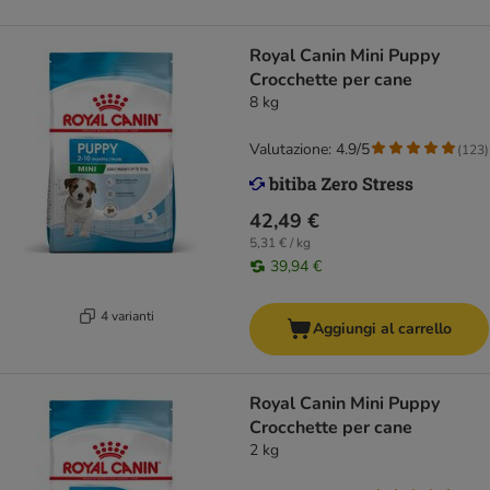
Royal Canin Mini Puppy
Crocchette per cane
8 kg
Valutazione: 4.9/5
(
123
)
42,49 €
5,31 € / kg
39,94 €
4 varianti
Aggiungi al carrello
Royal Canin Mini Puppy
Crocchette per cane
2 kg