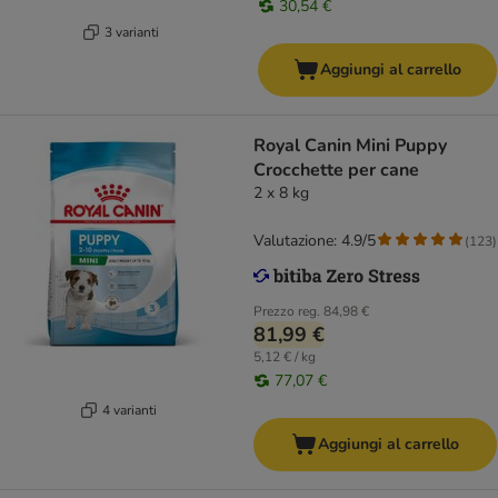
30,54 €
3 varianti
Aggiungi al carrello
Royal Canin Mini Puppy
Crocchette per cane
2 x 8 kg
Valutazione: 4.9/5
(
123
)
Prezzo reg.
84,98 €
81,99 €
5,12 € / kg
77,07 €
4 varianti
Aggiungi al carrello