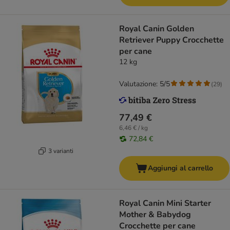
Royal Canin Golden
Retriever Puppy Crocchette
per cane
12 kg
Valutazione: 5/5
(
29
)
77,49 €
6,46 € / kg
72,84 €
3 varianti
Aggiungi al carrello
Royal Canin Mini Starter
Mother & Babydog
Crocchette per cane