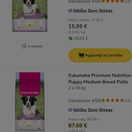
Valutazione: 4.5/5
(
19
)
Prezzo listino
17,90 €
15,99 €
5,33 € / kg
15,03 €
4 varianti
Aggiungi al carrello
Eukanuba Premium Nutrition
Puppy Medium Breed Pollo
2 x 15 kg
Valutazione: 4.5/5
(
19
)
Prezzo reg.
90,98 €
87,69 €
2,92 € / kg