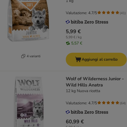
1 kg
Valutazione: 4.7/5
(
41
)
5,99 €
5,99 € / kg
5,57 €
4 varianti
Aggiungi al carrello
Wolf of Wilderness Junior -
Wild Hills Anatra
12 kg Nuova ricetta
Valutazione: 4.7/5
(
64
)
60,99 €