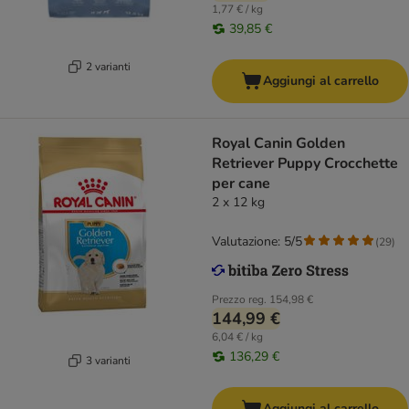
1,77 € / kg
39,85 €
2 varianti
Aggiungi al carrello
Royal Canin Golden
Retriever Puppy Crocchette
per cane
2 x 12 kg
Valutazione: 5/5
(
29
)
Prezzo reg.
154,98 €
144,99 €
6,04 € / kg
136,29 €
3 varianti
Aggiungi al carrello