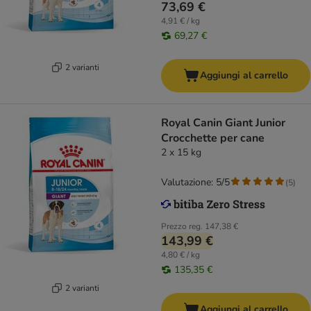
73,69 €
4,91 € / kg
69,27 €
2 varianti
Aggiungi al carrello
Royal Canin Giant Junior
Crocchette per cane
2 x 15 kg
Valutazione: 5/5
(
5
)
Prezzo reg.
147,38 €
143,99 €
4,80 € / kg
135,35 €
2 varianti
Aggiungi al carrello