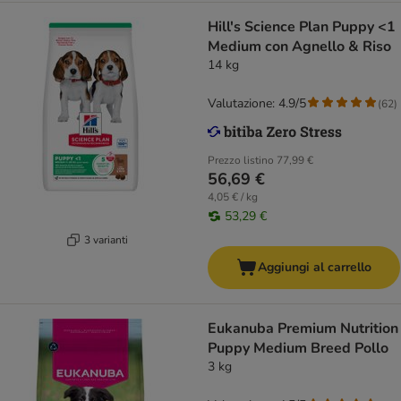
Hill's Science Plan Puppy <1
Medium con Agnello & Riso
14 kg
Valutazione: 4.9/5
(
62
)
Prezzo listino
77,99 €
56,69 €
4,05 € / kg
53,29 €
3 varianti
Aggiungi al carrello
Eukanuba Premium Nutrition
Puppy Medium Breed Pollo
3 kg