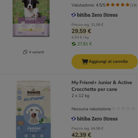
Valutazione: 4.5/5
(
19
)
Prezzo reg.
31,98 €
29,59 €
4,93 € / kg
27,81 €
4 varianti
Aggiungi al carrello
My Friend+ Junior & Active
Crocchette per cane
2 x 12 kg
Nessuna valutazione
Prezzo reg.
44,98 €
42,39 €