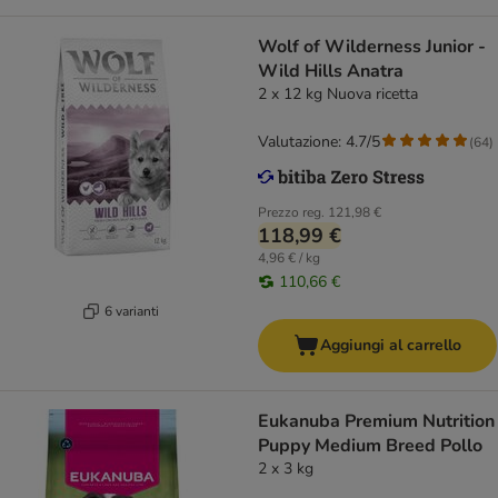
Wolf of Wilderness Junior -
Wild Hills Anatra
2 x 12 kg Nuova ricetta
Valutazione: 4.7/5
(
64
)
Prezzo reg.
121,98 €
118,99 €
4,96 € / kg
110,66 €
6 varianti
Aggiungi al carrello
Eukanuba Premium Nutrition
Puppy Medium Breed Pollo
2 x 3 kg