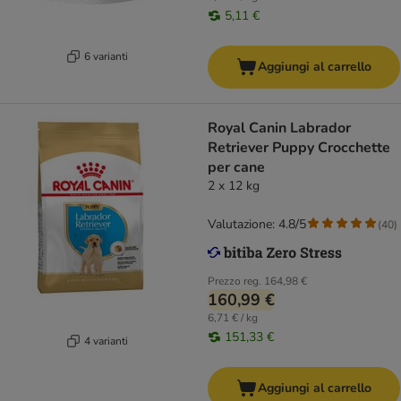
5,11 €
6 varianti
Aggiungi al carrello
Royal Canin Labrador
Retriever Puppy Crocchette
per cane
2 x 12 kg
Valutazione: 4.8/5
(
40
)
Prezzo reg.
164,98 €
160,99 €
6,71 € / kg
151,33 €
4 varianti
Aggiungi al carrello