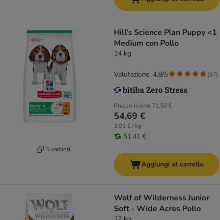
Hill's Science Plan Puppy <1
Medium con Pollo
14 kg
Valutazione: 4.8/5
(
87
)
Prezzo listino
71,50 €
54,69 €
3,91 € / kg
51,41 €
5 varianti
Aggiungi al carrello
Wolf of Wilderness Junior
Soft - Wide Acres Pollo
12 kg