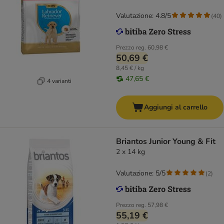
Valutazione: 4.8/5
(
40
)
Prezzo reg.
60,98 €
50,69 €
8,45 € / kg
47,65 €
4 varianti
Aggiungi al carrello
Briantos Junior Young & Fit
2 x 14 kg
Valutazione: 5/5
(
2
)
Prezzo reg.
57,98 €
55,19 €