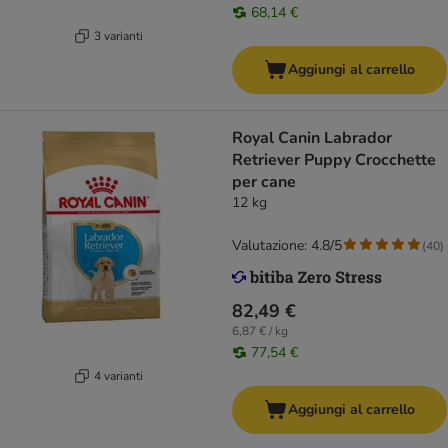
68,14 €
3 varianti
Aggiungi al carrello
Royal Canin Labrador
Retriever Puppy Crocchette
per cane
12 kg
Valutazione: 4.8/5
(
40
)
82,49 €
6,87 € / kg
77,54 €
4 varianti
Aggiungi al carrello