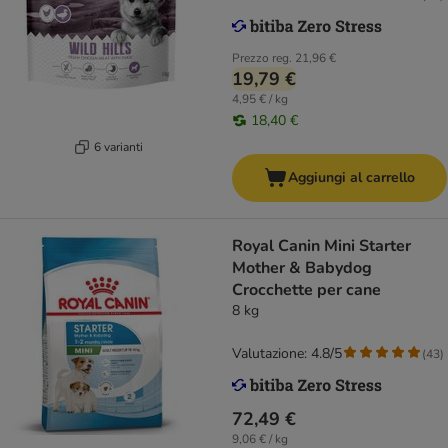
Prezzo reg.
21,96 €
19,79 €
4,95 € / kg
18,40 €
6 varianti
Aggiungi al carrello
Royal Canin Mini Starter
Mother & Babydog
Crocchette per cane
8 kg
Valutazione: 4.8/5
(
43
)
72,49 €
9,06 € / kg