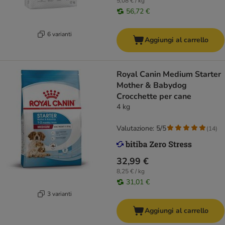
5,08 € / kg
56,72 €
6 varianti
Aggiungi al carrello
Royal Canin Medium Starter
Mother & Babydog
Crocchette per cane
4 kg
Valutazione: 5/5
(
14
)
32,99 €
8,25 € / kg
31,01 €
3 varianti
Aggiungi al carrello