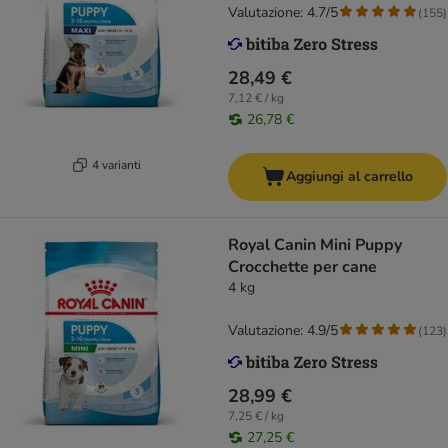
Valutazione: 4.7/5
(
155
)
28,49 €
7,12 € / kg
26,78 €
4 varianti
Aggiungi al carrello
Royal Canin Mini Puppy
Crocchette per cane
4 kg
Valutazione: 4.9/5
(
123
)
28,99 €
7,25 € / kg
27,25 €