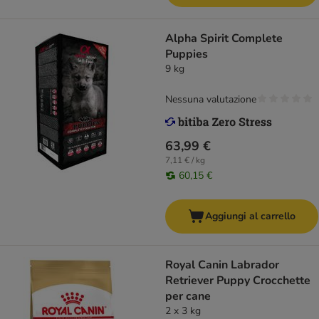
Alpha Spirit Complete
Puppies
9 kg
Nessuna valutazione
63,99 €
7,11 € / kg
60,15 €
Aggiungi al carrello
Royal Canin Labrador
Retriever Puppy Crocchette
per cane
2 x 3 kg