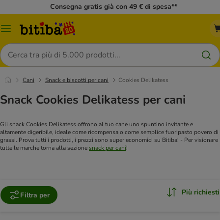
Consegna gratis già con 49 € di spesa**
Overview
catalogo
Cerca
Cani
Snack e biscotti per cani
Cookies Delikatess
Snack Cookies Delikatess per cani
Gli snack Cookies Delikatess offrono al tuo cane uno spuntino invitante e
altamente digeribile, ideale come ricompensa o come semplice fuoripasto povero di
grassi. Prova tutti i prodotti, i prezzi sono super economici su Bitiba!
- Per visionare
tutte le marche torna alla sezione
snack per cani
!
Più richiesti
Filtra per