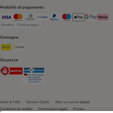
Modalità di pagamento
Visa. Payment Method
Mastercard. Payment Method
Diners Club. Payment Method
Postepay. Payment Method
PayPal. Payment Method
Maestro. Payment Method
Apple pay. Payment Met
Google Pay Paym
Klarna Pa
Bonifico.
Contrassegno.
Bonifico. Payment Method
Contrassegno. Payment Method
Consegna
Poste Italiane. Shipping Method
InPost. Shipping Method
Sicurezza
Security
Security
Aiuto & FAQ
Servizio Clienti
Atto sui servizi digitali
Condizioni di vendita
Informazioni legali
Privacy