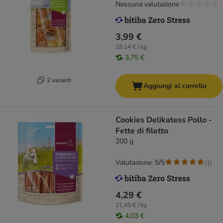
Nessuna valutazione
3,99 €
18,14 € / kg
3,75 €
2 varianti
Aggiungi al carrello
Cookies Delikatess Pollo -
Fette di filetto
200 g
Valutazione: 5/5
(
1
)
4,29 €
21,45 € / kg
4,03 €