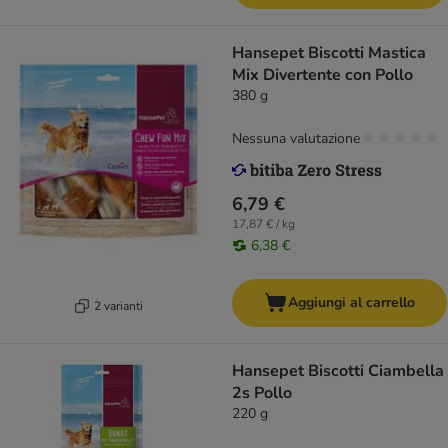
Hansepet Biscotti Mastica
Mix Divertente con Pollo
380 g
Nessuna valutazione
6,79 €
17,87 € / kg
6,38 €
Aggiungi al carrello
2 varianti
Hansepet Biscotti Ciambella
2s Pollo
220 g