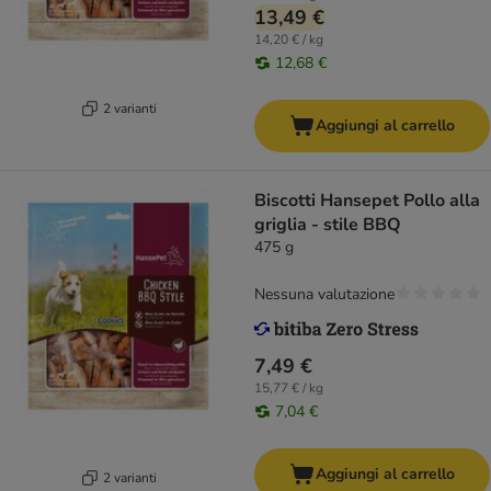
13,49 €
14,20 € / kg
12,68 €
2 varianti
Aggiungi al carrello
Biscotti Hansepet Pollo alla
griglia - stile BBQ
475 g
Nessuna valutazione
7,49 €
15,77 € / kg
7,04 €
Aggiungi al carrello
2 varianti