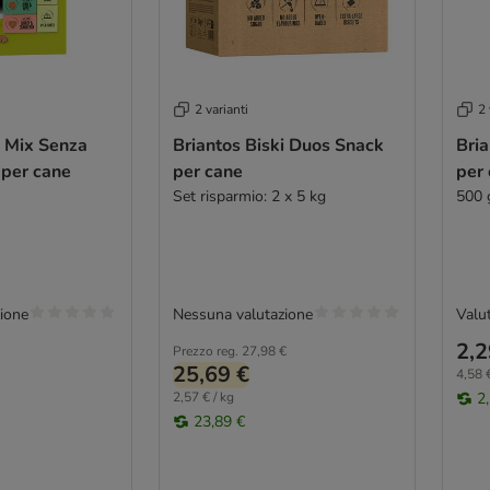
2 varianti
2 
i Mix Senza
Briantos Biski Duos Snack
Bria
 per cane
per cane
per
Set risparmio: 2 x 5 kg
500 
ione
Nessuna valutazione
Valut
2,2
Prezzo reg.
27,98 €
25,69 €
4,58 €
2,57 € / kg
2
23,89 €