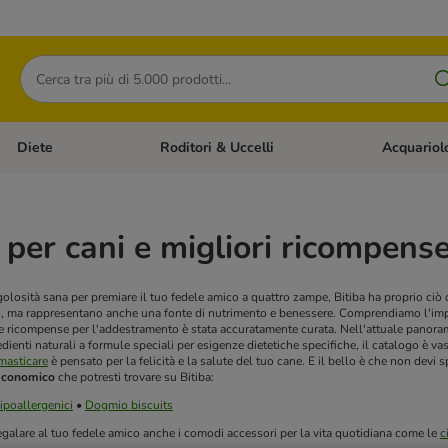
Cerca
Diete
Roditori & Uccelli
Acquariol
Gatti
Apri Menù Categoria: Cani
Apri Menù Categoria: Diete
Apri Menù Cat
i per cani e migliori ricompens
 golosità sana per premiare il tuo fedele amico a quattro zampe, Bitiba ha proprio ciò c
 ma rappresentano anche una fonte di nutrimento e benessere. Comprendiamo l'importan
i e ricompense per l'addestramento è stata accuratamente curata.
Nell'attuale panora
edienti naturali a formule speciali per esigenze dietetiche specifiche, il catalogo è v
masticare
è pensato per la felicità e la salute del tuo cane. E il bello è che non devi
 economico
che potresti trovare su Bitiba:
 ipoallergenici
•
Dogmio biscuits
egalare al tuo fedele amico anche i comodi accessori per la vita quotidiana come le
c