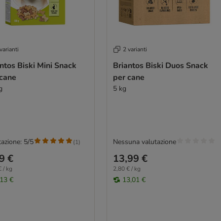
varianti
2 varianti
ntos Biski Mini Snack
Briantos Biski Duos Snack
 cane
per cane
g
5 kg
azione: 5/5
Nessuna valutazione
(
1
)
9 €
13,99 €
 / kg
2,80 € / kg
,13 €
13,01 €