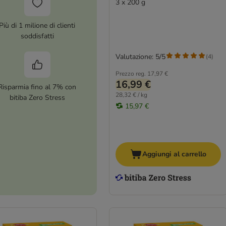
3 x 200 g
Più di 1 milione di clienti
soddisfatti
Valutazione: 5/5
(
4
)
Prezzo reg.
17,97 €
16,99 €
Risparmia fino al 7% con
28,32 € / kg
bitiba Zero Stress
15,97 €
Aggiungi al carrello