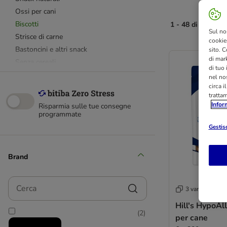
Ossi per cani
Biscotti
1 - 48 di 106 risu
Sul no
Strisce di carne
cookies
Bastoncini e altri snack
sito. C
di mark
Senza cereali
di tuo
nel nos
circa i
8in1
tratta
Infor
Risparmia sulle tue consegne
programmate
Advance Affinity
animonda
Gestisc
Alpha Spirit
Bosch
Brand
BugBell
Briantos
Cerca
3 varianti
Brit
Canibit
Hill's HypoAl
(
2
)
Caniland
per cane