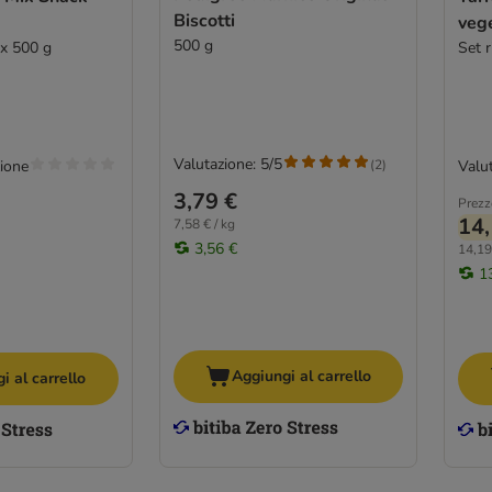
Biscotti
vege
500 g
 x 500 g
Set 
Valutazione: 5/5
(
2
)
ione
Valut
3,79 €
Prezz
14,
7,58 € / kg
3,56 €
14,19
1
Aggiungi al carrello
i al carrello