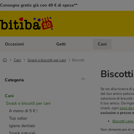
Consegna gratis già con 49 € di spesa**
Occasioni
Gatti
Cani
Apri Menù Categoria: Occasioni
Apri Menù Categoria: 
Cani
Snack e biscotti per cani
Biscotti
Biscott
Categoria
Se sei alla ricerca di
del tuo amico peloso,
Cani
selezione di biscott
Snack e biscotti per cani
il tuo amico. Da ingr
snack, ogni
osso da 
A meno di 5 € !
esclusive a prezzo
Top seller
Biscotti cane
Igiene dentale
Non dimenticare di r
Snack naturali