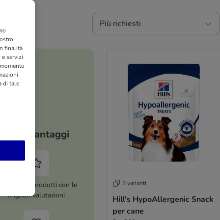
Più richiesti
amo
nostro
 finalità
 e servizi
si momento
rmazioni
 di tale
I tuoi vantaggi
3 varianti
ltre 8.000 prodotti con le
migliori valutazioni
Hill's HypoAllergenic Snack
per cane