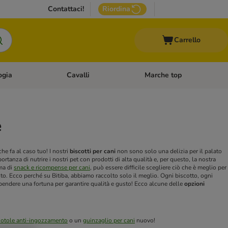
Contattaci!
Riordina
Carrello
ogia
Cavalli
Marche top
egoria: Roditori & Uccelli
Apri Menù Categoria: Acquariologia
Apri Menù Categoria: Cavalli
e
he fa al caso tuo! I nostri
biscotti per cani
non sono solo una delizia per il palato
za di nutrire i nostri pet con prodotti di alta qualità e, per questo, la nostra
ma di
snack e ricompense per cani
, può essere difficile scegliere ciò che è meglio per
asto. Ecco perché su Bitiba, abbiamo raccolto solo il meglio. Ogni biscotto, ogni
 spendere una fortuna per garantire qualità e gusto!
Ecco alcune delle
opzioni
iotole anti-ingozzamento
o un
guinzaglio per cani
nuovo!