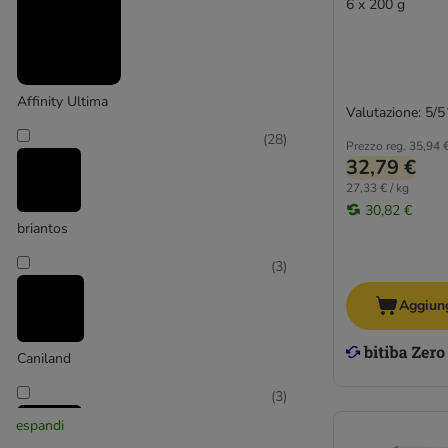
Chewies
6 x 200 g
Concept for Life
Cookies Delikatess
DeliBest
Affinity Ultima
Dibo
Valutazione: 5/5
Dokas
(
28
)
Prezzo reg.
35,94 
Fleischeslust
32,79 €
George & Bobs
27,33 € / kg
Greenies
30,82 €
briantos
Green Petfood
Greenwoods
(
3
)
Happy Dog
Hill's
Aggiung
Hunter
Josera
Caniland
Karlie
(
3
)
KONG
espandi
Lily's Kitchen