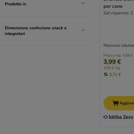
Prodotto in
per cane
Set risparmio: 2
Dimensione confezione snack e
integratori
Nessuna valutaz
Prezzo reg.
4,58 €
3,99 €
3,99 € / kg
3,71 €
Aggiung