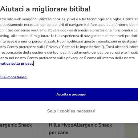
Aiutaci a migliorare bitiba!
ltati
stro sito web vengono utilizzati cookies, pixel e altre tecnologie analoghe. Utilizzi
 strettamente necessari per consentirti di navigare e di fare acquisti all’interno del 
on il tuo consenso vogliamo attivare cookies di analisi e prestazione, funzionali e con
eting, allo scopo di migliorare la tua esperienza di navigazione, di mostrarti prodotti
 interesse e annunci personalizzati. Puoi modificare queste impostazioni in qualsia
tro Centro preferenze sulla Privacy (“Gestisci le impostazioni”). Trovi ulteriori info
l responsabile della gestione dei tuoi dati, il trattamento dei dati personali e le finalità
mento nel nostro Centro preferenze sulla privacy, così come all’interno della nostra
mativa sulla privacy
i le impostazioni
Accetta e prosegui
Solo i cookies necessari
3 varianti
O
lergenic Snack
Hill's HypoAllergenic Snack
per cane