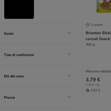
Medio 11 - 25 kg
2 varianti
Briantos Bisk
(
26
)
Gusto
cereali Snack
400 g
Tipo di confezione
Grande 26 - 45 kg
Nessuna valutaz
Età del cane
3,79 €
(
26
)
9,48 € / kg
3,52 €
Prezzo
XL > 45 kg