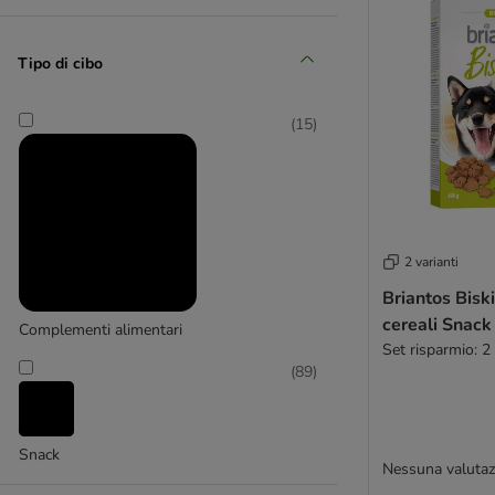
Lukullus
Natural Trainer
Cookie's
Nature's Variety
Tipo di cibo
(
3
)
Frolic
Pedigree
(
15
)
Phil & Sons Butchers
PrimaDog
PURINA
Happy Dog
Purizon
(
6
)
RINTI
2 varianti
Rocco
Briantos Bisk
Rosie's Farm
cereali Snack
Hill's
Complementi alimentari
Royal Canin
Set risparmio: 2
Royal Canin Veterinary
(
89
)
Smart Bones
SnackOMio
Trixie
Snack
Nessuna valutaz
Tubidog