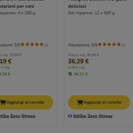
tariani per cani
deliziosi
risparmio: 4 x 250 g
Set risparmio: 12 x 500 g
azione: 5/5
Valutazione: 5/5
(
1
)
(
1
)
o reg.
15,96 €
Prezzo reg.
39,48 €
19 €
36,29 €
 € / kg
6,05 € / kg
3,34 €
34,11 €
Aggiungi al carrello
Aggiungi al carrello