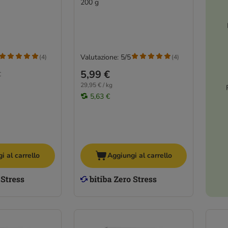
200 g
Valutazione: 5/5
(
4
)
(
4
)
5,99 €
€
29,95 € / kg
5,63 €
i al carrello
Aggiungi al carrello