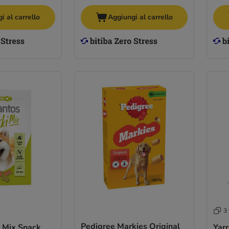
i al carrello
Aggiungi al carrello
3 
Pedigree Markies Original
i Mix Snack
Yarr