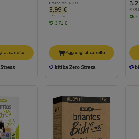
3,2
Prezzo reg.
4,58 €
3,99 €
6,58 €
3,99 € / kg
3
3,71 €
i al carrello
Aggiungi al carrello