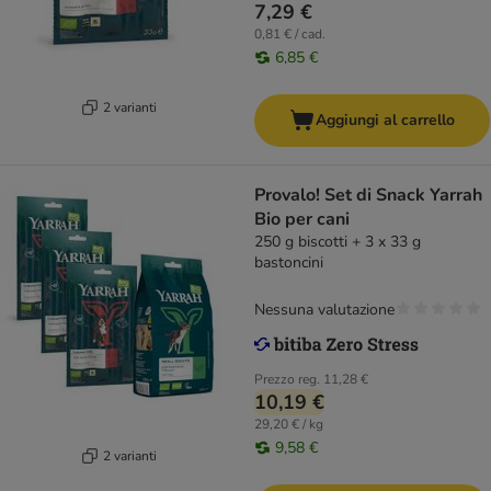
7,29 €
0,81 € / cad.
6,85 €
2 varianti
Aggiungi al carrello
Provalo! Set di Snack Yarrah
Bio per cani
250 g biscotti + 3 x 33 g
bastoncini
Nessuna valutazione
Prezzo reg.
11,28 €
10,19 €
29,20 € / kg
9,58 €
2 varianti