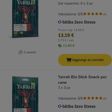
Set risparmio: 6 x 3 pz
Valutazione: 5/5
(
4
)
Prezzo reg.
14,58 €
13,19 €
0,73 € / cad.
12,40 €
2 varianti
Aggiungi al carrello
Yarrah Bio Stick Snack per
cane
3 x 3 pz
Valutazione: 5/5
(
4
)