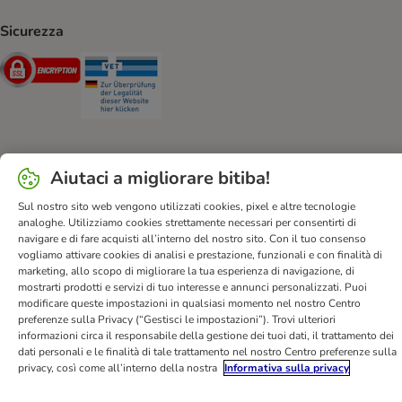
Sicurezza
Security
Security
Aiutaci a migliorare bitiba!
Aiuto & FAQ
Servizio Clienti
Atto sui servizi digitali
Condizioni di vendita
Informazioni legali
Privacy
Sul nostro sito web vengono utilizzati cookies, pixel e altre tecnologie
analoghe. Utilizziamo cookies strettamente necessari per consentirti di
Newsletter
Spese e tempi di consegna
Metodi di Pagamento
navigare e di fare acquisti all’interno del nostro sito. Con il tuo consenso
Modulo tipo di recesso
Disposizioni ambientali & smaltimento
vogliamo attivare cookies di analisi e prestazione, funzionali e con finalità di
marketing, allo scopo di migliorare la tua esperienza di navigazione, di
Opt-out
Programma fedeltà
Sconti & Vantaggi
mostrarti prodotti e servizi di tuo interesse e annunci personalizzati. Puoi
Dichiarazione di accessibilità
modificare queste impostazioni in qualsiasi momento nel nostro Centro
preferenze sulla Privacy (“Gestisci le impostazioni”). Trovi ulteriori
informazioni circa il responsabile della gestione dei tuoi dati, il trattamento dei
bitiba GmbH
2026
dati personali e le finalità di tale trattamento nel nostro Centro preferenze sulla
privacy, così come all’interno della nostra
Informativa sulla privacy