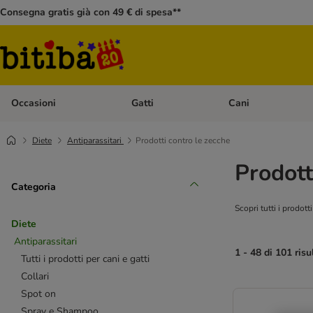
Consegna gratis già con 49 € di spesa**
Occasioni
Gatti
Cani
Apri Menù Categoria: Occasioni
Apri Menù Categoria: 
Diete
Antiparassitari
Prodotti contro le zecche
Prodott
Categoria
Scopri tutti i prodott
Diete
Antiparassitari
1 - 48 di 101 risu
Tutti i prodotti per cani e gatti
Collari
Spot on
Spray e Shampoo