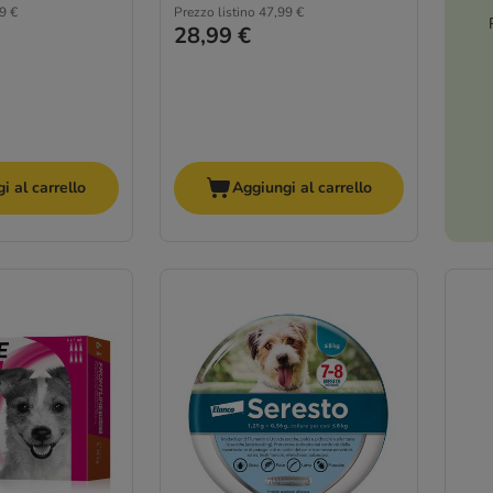
9 €
Prezzo listino
47,99 €
28,99 €
i al carrello
Aggiungi al carrello