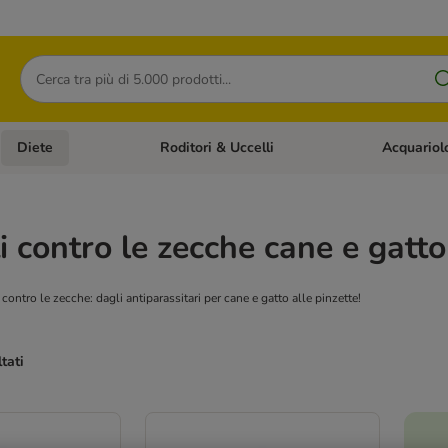
Cerca
Diete
Roditori & Uccelli
Acquariol
Gatti
Apri Menù Categoria: Cani
Apri Menù Categoria: Diete
Apri Menù Cat
i contro le zecche cane e gatto
i contro le zecche: dagli antiparassitari per cane e gatto alle pinzette!
ltati