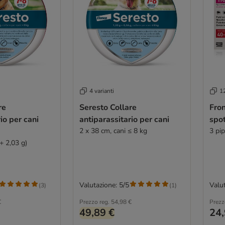
4 varianti
12
re
Seresto Collare
Fron
io per cani
antiparassitario per cani
spot
2 x 38 cm, cani ≤ 8 kg
3 pi
+ 2,03 g)
Valutazione: 5/5
Valut
(
3
)
(
1
)
€
Prezzo reg.
54,98 €
Prezz
49,89 €
24,