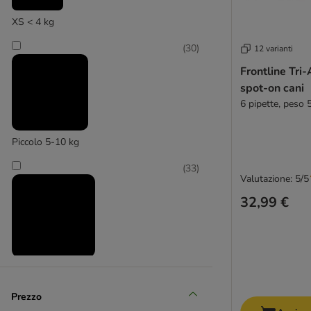
XS < 4 kg
Frontline
(
30
)
12 varianti
Frontline Tri-
spot-on cani
6 pipette, peso 
Piccolo 5-10 kg
(
33
)
Valutazione: 5/5
32,99 €
Medio 11 - 25 kg
(
34
)
Prezzo