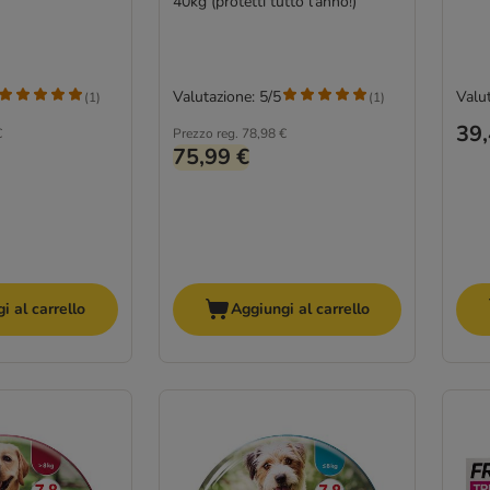
40kg (protetti tutto l'anno!)
Valutazione: 5/5
Valut
(
1
)
(
1
)
39,
€
Prezzo reg.
78,98 €
75,99 €
i al carrello
Aggiungi al carrello