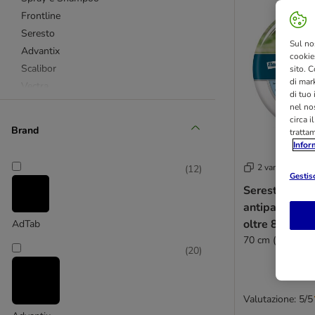
Frontline
Seresto
Sul no
Advantix
cookies
Scalibor
sito. C
di mark
Vectra
di tuo
Complementi alimentari
nel nos
circa i
Accessori
Brand
tratta
Prodotti contro le zecche
Infor
Prodotti contro le pulci
2 varianti
(
12
)
Prodotti contro i pidocchi
Gestisc
Seresto Colla
antiparassitar
oltre 8 kg
AdTab
70 cm (4,50 g + 
(
20
)
Valutazione: 5/5