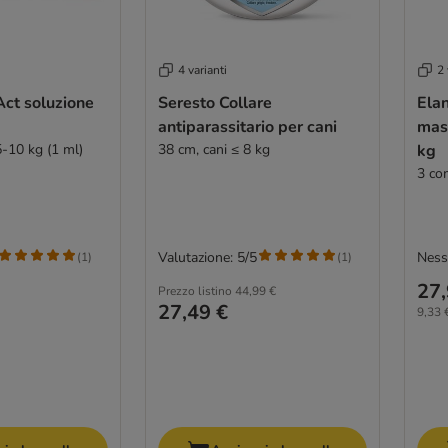
4 varianti
2 
Act soluzione
Seresto Collare
Ela
antiparassitario per cani
mast
5-10 kg (1 ml)
38 cm, cani ≤ 8 kg
kg
3 co
Valutazione: 5/5
Ness
(
1
)
(
1
)
27,
Prezzo listino
44,99 €
27,49 €
9,33 €