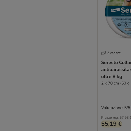
2 varianti
Seresto Colla
antiparassitar
oltre 8 kg
2 x 70 cm (50 g 
Valutazione: 5/5
Prezzo reg.
57,98 
55,19 €