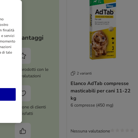
amo
nostro
 finalità
 e servizi
I tuoi vantaggi
si momento
rmazioni
 di tale
ltre 8.000 prodotti con le
2 varianti
migliori valutazioni
Elanco AdTab compresse
masticabili per cani 11-22
kg
6 compresse (450 mg)
Più di 1 milione di clienti
soddisfatti
Nessuna valutazione