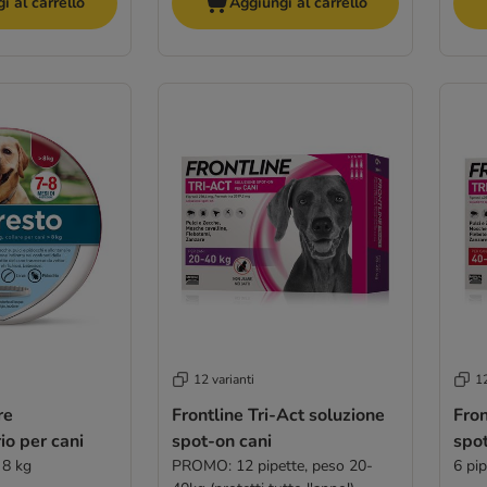
i al carrello
Aggiungi al carrello
12 varianti
12
re
Frontline Tri-Act soluzione
Fron
io per cani
spot-on cani
spot
 8 kg
PROMO: 12 pipette, peso 20-
6 pi