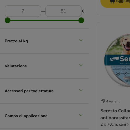
Aggiung
―
€
Grande 26 - 45 kg
Prezzo al kg
(
24
)
Valutazione
XL > 45 kg
Accessori per toelettatura
4 varianti
Seresto Colla
Campo di applicazione
antiparassitar
2 x 70cm, cani >