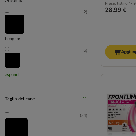
Advantix
Prezzo listino
47,9
28,99 €
(
2
)
beaphar
(
6
)
Aggiung
Effitix
espandi
(
8
)
Taglia del cane
exspot
(
24
)
(
31
)