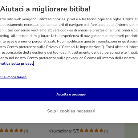
Aiutaci a migliorare bitiba!
stro sito web vengono utilizzati cookies, pixel e altre tecnologie analoghe. Utilizzi
 strettamente necessari per consentirti di navigare e di fare acquisti all’interno del 
on il tuo consenso vogliamo attivare cookies di analisi e prestazione, funzionali e con
eting, allo scopo di migliorare la tua esperienza di navigazione, di mostrarti prodotti
 interesse e annunci personalizzati. Puoi modificare queste impostazioni in qualsia
tro Centro preferenze sulla Privacy (“Gestisci le impostazioni”). Trovi ulteriori info
l responsabile della gestione dei tuoi dati, il trattamento dei dati personali e le finalità
mento nel nostro Centro preferenze sulla privacy, così come all’interno della nostra
mativa sulla privacy
O
4 varianti
i le impostazioni
re
Seresto Collare
io per cani
antiparassitario per cani
Accetta e prosegui
70 cm, cani > 8 kg,
2,03 g)
Solo i cookies necessari
Valutazione: 5/5
(
3
)
(
1
)