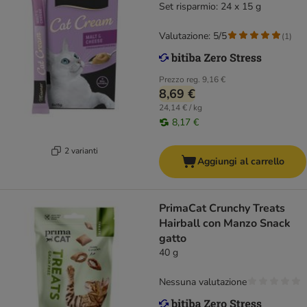
Set risparmio: 24 x 15 g
Valutazione: 5/5
(
1
)
Prezzo reg.
9,16 €
8,69 €
24,14 € / kg
8,17 €
2 varianti
Aggiungi al carrello
PrimaCat Crunchy Treats
Hairball con Manzo Snack
gatto
40 g
Nessuna valutazione