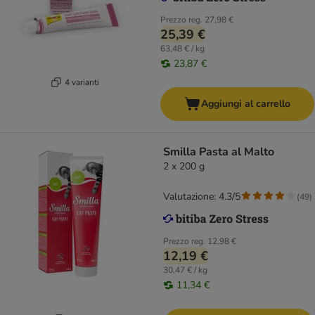
Prezzo reg.
27,98 €
25,39 €
63,48 € / kg
23,87 €
4 varianti
Aggiungi al carrello
Smilla Pasta al Malto
2 x 200 g
Valutazione: 4.3/5
(
49
)
Prezzo reg.
12,98 €
12,19 €
30,47 € / kg
11,34 €