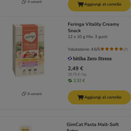
4 varianti
Aggiungi al carrello
Feringa Vitality Creamy
Snack
12 x 10 g Mix: 3 gusti
Valutazione: 4.6/5
(
7
)
2,49 €
20,75 € / kg
2,32 €
8 varianti
Aggiungi al carrello
GimCat Pasta Malt-Soft