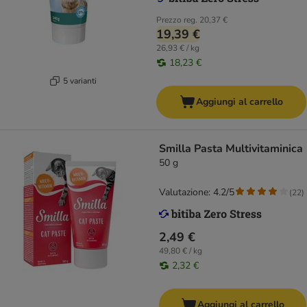
Prezzo reg.
20,37 €
19,39 €
26,93 € / kg
18,23 €
5 varianti
Aggiungi al carrello
Smilla Pasta Multivitaminica
50 g
Valutazione: 4.2/5
(
22
)
2,49 €
49,80 € / kg
2,32 €
Aggiungi al carrello