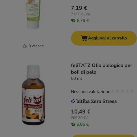
7,19 €
71,90 € / kg
6,76 €
Aggiungi al carrello
3 varianti
feliTATZ Olio biologico per
boli di pelo
50 ml
Nessuna valutazione
10,49 €
209,80 € / l
9,86 €