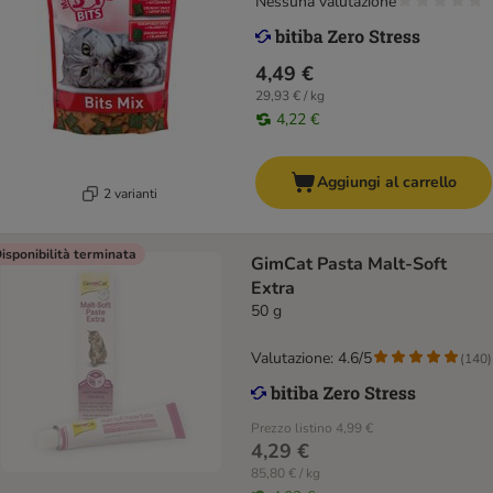
Nessuna valutazione
4,49 €
29,93 € / kg
4,22 €
Aggiungi al carrello
2 varianti
isponibilità terminata
GimCat Pasta Malt-Soft
Extra
50 g
Valutazione: 4.6/5
(
140
)
Prezzo listino
4,99 €
4,29 €
85,80 € / kg