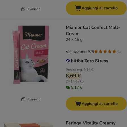
Aggiungi al carrello
3 varianti
Miamor Cat Confect Malt-
Cream
24 x 15 g
Valutazione: 5/5
(
3
)
Prezzo reg.
9,16 €
8,69 €
24,14 € / kg
8,17 €
3 varianti
Aggiungi al carrello
Feringa Vitality Creamy