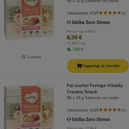
48 x 10 g Salmone con pollo
Valutazione: 4.5/5
(
6
)
Prezzo reg.
8,98 €
8,39 €
17,48 € / kg
7,80 €
2 varianti
Aggiungi al carrello
Fai scorta! Feringa Vitality
Creamy Snack
96 x 10 g Salmone con pollo
Valutazione: 4.5/5
(
6
)
Prezzo reg.
17,96 €