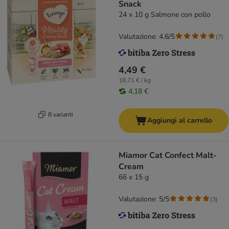
Snack
24 x 10 g Salmone con pollo
Valutazione: 4.6/5
(
7
)
4,49 €
18,71 € / kg
4,18 €
8 varianti
Aggiungi al carrello
Miamor Cat Confect Malt-
Cream
66 x 15 g
Valutazione: 5/5
(
3
)