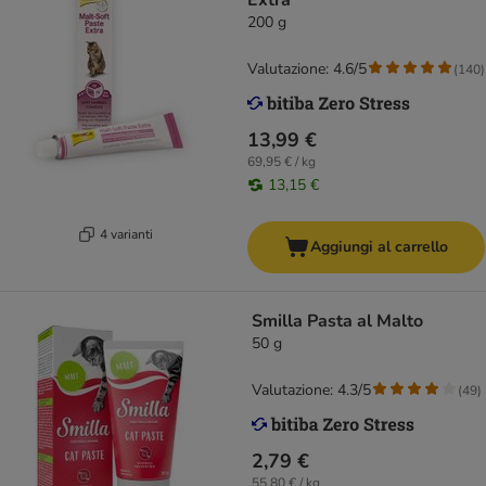
Extra
200 g
Valutazione: 4.6/5
(
140
)
13,99 €
69,95 € / kg
13,15 €
4 varianti
Aggiungi al carrello
Smilla Pasta al Malto
50 g
Valutazione: 4.3/5
(
49
)
2,79 €
55,80 € / kg