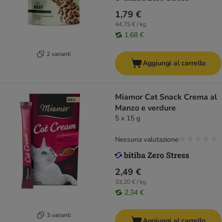
1,79 €
44,75 € / kg
1,68 €
2 varianti
Aggiungi al carrello
Miamor Cat Snack Crema al
Manzo e verdure
5 x 15 g
Nessuna valutazione
2,49 €
33,20 € / kg
2,34 €
3 varianti
Aggiungi al carrello