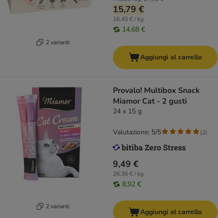
15,79 €
16,45 € / kg
14,68 €
2 varianti
Aggiungi al carrello
Provalo! Multibox Snack
Miamor Cat - 2 gusti
24 x 15 g
Valutazione: 5/5
(
2
)
9,49 €
26,36 € / kg
8,92 €
2 varianti
Aggiungi al carrello