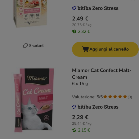
2,49 €
20,75 € / kg
2,32 €
8 varianti
Aggiungi al carrello
Miamor Cat Confect Malt-
Cream
6 x 15 g
Valutazione: 5/5
(
3
)
2,29 €
25,44 € / kg
2,15 €