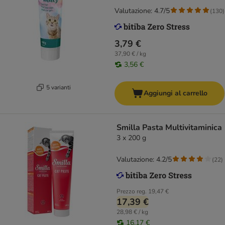
Valutazione: 4.7/5
(
130
)
3,79 €
37,90 € / kg
3,56 €
5 varianti
Aggiungi al carrello
Smilla Pasta Multivitaminica
3 x 200 g
Valutazione: 4.2/5
(
22
)
Prezzo reg.
19,47 €
17,39 €
28,98 € / kg
16,17 €