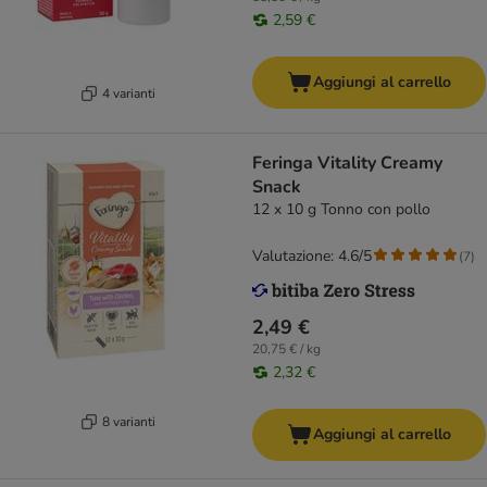
2,59 €
Aggiungi al carrello
4 varianti
Feringa Vitality Creamy
Snack
12 x 10 g Tonno con pollo
Valutazione: 4.6/5
(
7
)
2,49 €
20,75 € / kg
2,32 €
8 varianti
Aggiungi al carrello