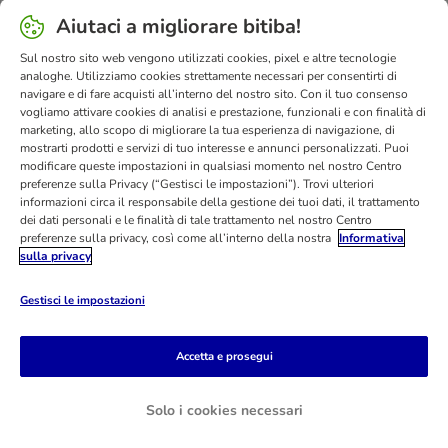
Poste Italiane. Shipping Method
InPost. Shipping Method
Aiutaci a migliorare bitiba!
Sul nostro sito web vengono utilizzati cookies, pixel e altre tecnologie
Sicurezza
analoghe. Utilizziamo cookies strettamente necessari per consentirti di
Security
Security
navigare e di fare acquisti all’interno del nostro sito. Con il tuo consenso
vogliamo attivare cookies di analisi e prestazione, funzionali e con finalità di
marketing, allo scopo di migliorare la tua esperienza di navigazione, di
mostrarti prodotti e servizi di tuo interesse e annunci personalizzati. Puoi
modificare queste impostazioni in qualsiasi momento nel nostro Centro
preferenze sulla Privacy (“Gestisci le impostazioni”). Trovi ulteriori
informazioni circa il responsabile della gestione dei tuoi dati, il trattamento
dei dati personali e le finalità di tale trattamento nel nostro Centro
Aiuto & FAQ
Servizio Clienti
Atto sui servizi digitali
preferenze sulla privacy, così come all’interno della nostra
Informativa
Condizioni di vendita
Informazioni legali
Privacy
sulla privacy
Newsletter
Spese e tempi di consegna
Metodi di Pagamento
Gestisci le impostazioni
Modulo tipo di recesso
Disposizioni ambientali & smaltimento
Opt-out
Programma fedeltà
Sconti & Vantaggi
Accetta e prosegui
Dichiarazione di accessibilità
bitiba GmbH
2026
Solo i cookies necessari