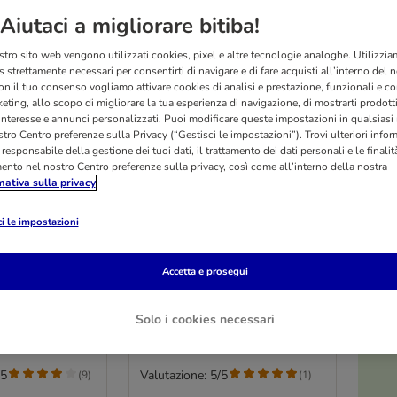
Aiutaci a migliorare bitiba!
stro sito web vengono utilizzati cookies, pixel e altre tecnologie analoghe. Utilizzi
 strettamente necessari per consentirti di navigare e di fare acquisti all’interno del 
on il tuo consenso vogliamo attivare cookies di analisi e prestazione, funzionali e con
eting, allo scopo di migliorare la tua esperienza di navigazione, di mostrarti prodotti
 interesse e annunci personalizzati. Puoi modificare queste impostazioni in qualsia
tro Centro preferenze sulla Privacy (“Gestisci le impostazioni”). Trovi ulteriori info
l responsabile della gestione dei tuoi dati, il trattamento dei dati personali e le finalità
mento nel nostro Centro preferenze sulla privacy, così come all’interno della nostra
mativa sulla privacy
O
i le impostazioni
raffi Olga
Tiragraffi Jumbo XXL -
beige
Accetta e prosegui
beige
Solo i cookies necessari
/5
Valutazione: 5/5
(
9
)
(
1
)