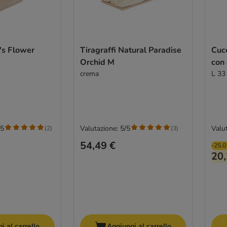
t's Flower
Tiragraffi Natural Paradise
Cucc
Orchid M
con 
crema
L 33
/5
Valutazione: 5/5
Valut
(
2
)
(
3
)
54,49 €
-25.
20,
i al carrello
Aggiungi al carrello