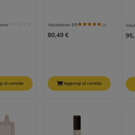
ione
Valutazione: 5/5
(
2
)
Valut
80,49 €
95,
i al carrello
Aggiungi al carrello