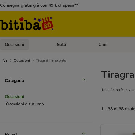
Consegna gratis già con 49 € di spesa**
Occasioni
Gatti
Cani
Apri Menù Categoria: Occasioni
Apri Menù Categoria: 
Occasioni
Tiragraffi in sconto
Tiragra
Categoria
Il tuo felino è un ver
Occasioni
Occasioni d'autunno
1 - 38 di 38 risult
Brand