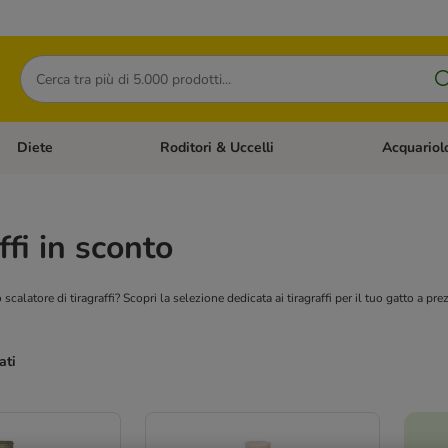
Cerca
Diete
Roditori & Uccelli
Acquariol
Gatti
Apri Menù Categoria: Cani
Apri Menù Categoria: Diete
Apri Menù Cat
ffi in sconto
o scalatore di tiragraffi? Scopri la selezione dedicata ai tiragraffi per il tuo gatto a pre
ati