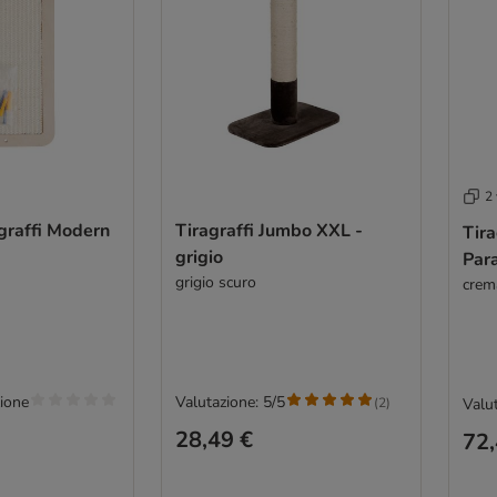
2 
agraffi Modern
Tiragraffi Jumbo XXL -
Tira
grigio
Para
grigio scuro
crem
ione
Valutazione: 5/5
(
2
)
Valut
28,49 €
72,