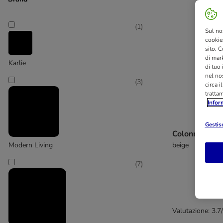
(
1
)
Sul no
cookies
sito. C
di mark
Karlie
di tuo
nel nos
(
3
)
circa i
tratta
Infor
Gestisc
Colonna tirag
beige
Modern Living
(
7
)
Valutazione: 3.7