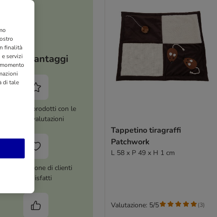
amo
nostro
 finalità
 e servizi
I tuoi vantaggi
si momento
rmazioni
 di tale
ltre 8.000 prodotti con le
migliori valutazioni
Tappetino tiragraffi
Patchwork
L 58 x P 49 x H 1 cm
Più di 1 milione di clienti
soddisfatti
Valutazione: 5/5
(
3
)