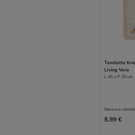
Tavoletta tir
Living Vera
L 45 x P 20 cm
Nessuna valutaz
8,99 €