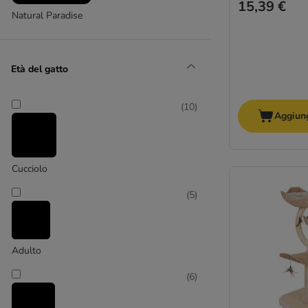
15,39 €
Natural Paradise
(
2
)
Età del gatto
(
10
)
Aggiung
Simon´s Cat
(
9
)
Cucciolo
Trixie
(
5
)
(
16
)
Adulto
(
6
)