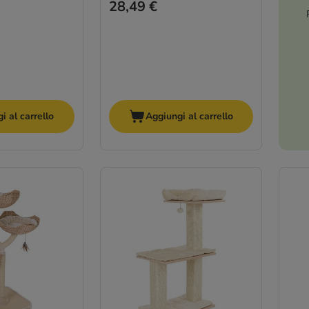
28,49 €
i al carrello
Aggiungi al carrello