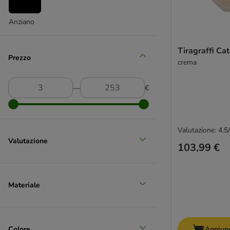
zooplus Exclusive
Anziano
Tiragraffi Ca
Prezzo
crema
―
€
Valutazione: 4.5
Valutazione
103,99 €
Materiale
Colore
Aggiung