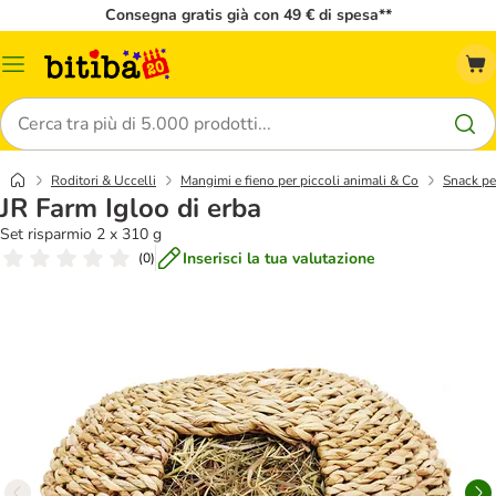
Consegna gratis già con 49 € di spesa**
Overview
catalogo
Cerca
Roditori & Uccelli
Mangimi e fieno per piccoli animali & Co
Snack per
JR Farm Igloo di erba
Set risparmio 2 x 310 g
Inserisci la tua valutazione
(
0
)