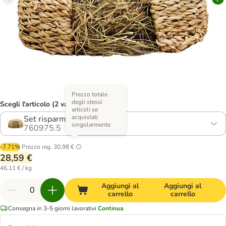
Prezzo totale
degli stessi
Scegli l'articolo (2 varianti)
articoli se
acquistati
Set risparmio 2 x 310 g
singolarmente
760975.5
-7.71%
Prezzo reg.
30,98 €
28,59 €
46,11 € / kg
Aggiungi al
Aggiungi al
carrello
carrello
Consegna in 3-5 giorni lavorativi
Continua