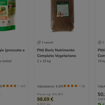
2 varianti
2 
ie (pressato a
Pitti Boris Nutrimento
Pitt
Completo Vegetariano
Com
 ricetta!
2 x 15 kg
15 k
/5
Valutazione: 4.3/5
Valut
(
47
)
(
6
)
50,
€
Prezzo reg.
101,98 €
98,69 €
3,40 €
3,29 € / kg
4