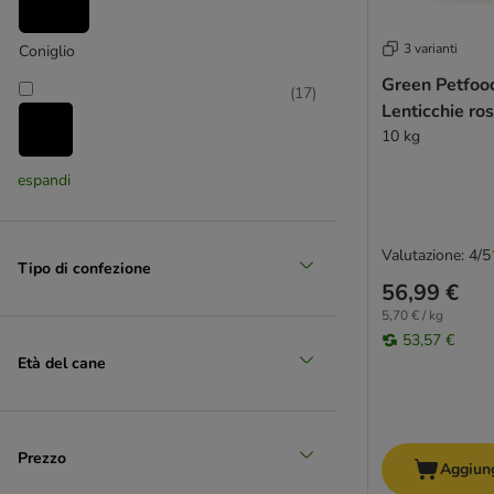
3 varianti
Coniglio
Green Petfoo
(
17
)
Lenticchie ro
10 kg
Pesce
espandi
(
10
)
Valutazione: 4/5
Tipo di confezione
56,99 €
Pollame
5,70 € / kg
53,57 €
(
4
)
Età del cane
Pollo
Prezzo
Aggiung