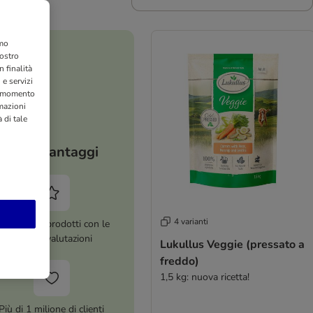
amo
nostro
 finalità
 e servizi
si momento
rmazioni
 di tale
I tuoi vantaggi
4 varianti
ltre 8.000 prodotti con le
migliori valutazioni
Lukullus Veggie (pressato a
freddo)
1,5 kg: nuova ricetta!
Più di 1 milione di clienti