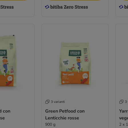
3 varianti
3 
d con
Green Petfood con
Yar
sse
Lenticchie rosse
veg
900 g
2 x 