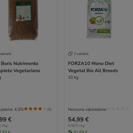
varianti
2 varianti
i Boris Nutrimento
FORZA10 Mono Diet
pleto Vegetariano
Vegetal Bio All Breeds
g
10 kg
azione: 4.3/5
Nessuna valutazione
(
6
)
99 €
54,99 €
 / kg
5,50 € / kg
7,93 €
51,69 €