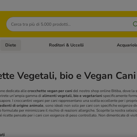
Cerca
Diete
Roditori & Uccelli
Acquariol
Gatti
Apri Menù Categoria: Cani
Apri Menù Categoria: Diete
Apri Menù Cat
tte Vegetali, bio e Vegan Cani
one dedicata alle
crocchette vegan per cani
del nostro shop online Bitiba, dove la 
prirete un'ampia gamma di
alimenti vegetali, bio e vegetariani
specificamente formul
 sapore.
I croccantini vegani per cani rappresentano una scelta eccellente per i propri
gredienti di origine animale
, sono ideali non solo per cani con specifiche esigenze die
e formulate per minimizzare il rischio di reazioni allergiche.
Scoprite la nostra selez
é ricette pensate per i cani con esigenze di peso controllato. Non dimenticate di visi
ati