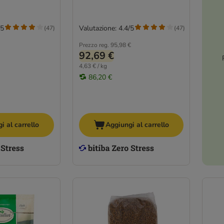
/5
Valutazione: 4.4/5
(
47
)
(
47
)
Prezzo reg.
95,98 €
92,69 €
4,63 € / kg
86,20 €
i al carrello
Aggiungi al carrello