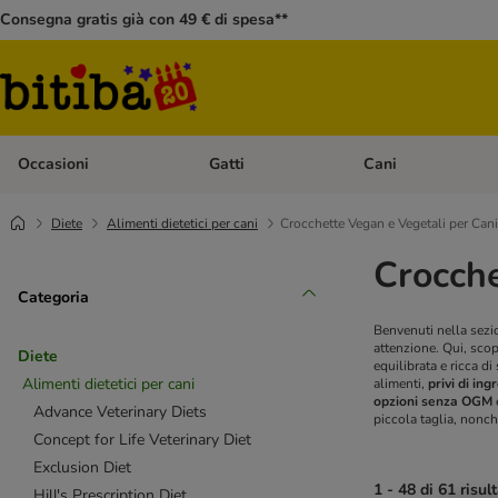
Consegna gratis già con 49 € di spesa**
Occasioni
Gatti
Cani
Apri Menù Categoria: Occasioni
Apri Menù Categoria: 
Diete
Alimenti dietetici per cani
Crocchette Vegan e Vegetali per Cani
Crocche
Categoria
Benvenuti nella sezi
attenzione. Qui, sco
Diete
equilibrata e ricca di
Alimenti dietetici per cani
alimenti,
privi di in
opzioni senza OGM
Advance Veterinary Diets
piccola taglia, nonch
Concept for Life Veterinary Diet
Exclusion Diet
1 - 48 di 61 risult
Hill's Prescription Diet