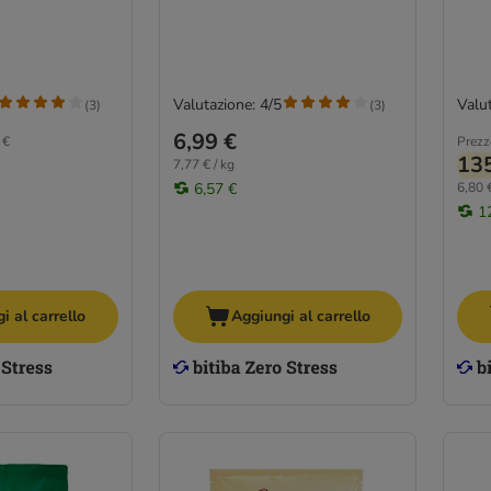
Valutazione: 4/5
Valut
(
3
)
(
3
)
6,99 €
 €
Prezz
135
7,77 € / kg
6,57 €
6,80 €
1
i al carrello
Aggiungi al carrello