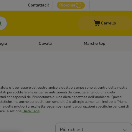
Contattaci!
Riordina
Carrello
ogia
Cavalli
Marche top
egoria: Roditori & Uccelli
Apri Menù Categoria: Acquariologia
Apri Menù Categoria: Cavalli
salute e il benessere del vostro amico a quattro zampe sono al centro della nostra
ati per soddisfare le esigenze nutrizionali dei cani, garantendo una dieta
etari consapevoli dell'importanza di una dieta rispettosa dell'ambiente. Questi
tetiche, ma anche per quelli con sensibilità o allergie alimentari. Inoltre, offriamo
ione delle
migliori crocchette vegan per cani
, tra cui opzioni specifiche per cani di
tare la sezione
Dieta Cane
!
Più richiesti