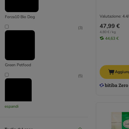
Crocchette Idrolizzate Cani
Crocchette Soft Cani
Valutazione: 4.4
Forza10 Bio Dog
Umido Gastrointestinal Cane
47,99 €
(
3
)
Umido Monoproteico per Cani
4,80 € / kg
Renal Umido Cane
44,63 €
Virbac
Green Petfood
Aggiung
(
5
)
espandi
Greenwoods
(
30
)