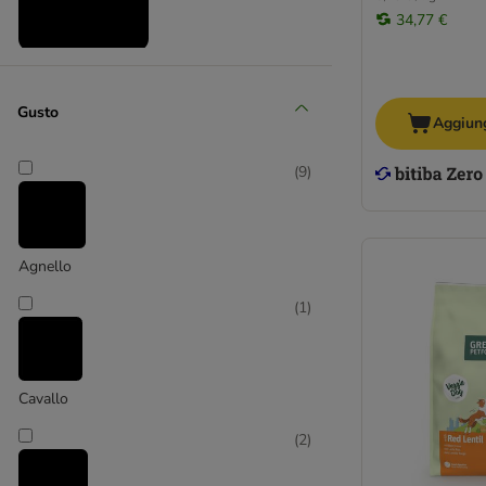
34,77 €
Medio 11 - 25 kg
(
17
)
Gusto
Aggiung
(
9
)
Agnello
Grande 26 - 45 kg
(
1
)
(
6
)
Cavallo
XL > 45 kg
(
2
)