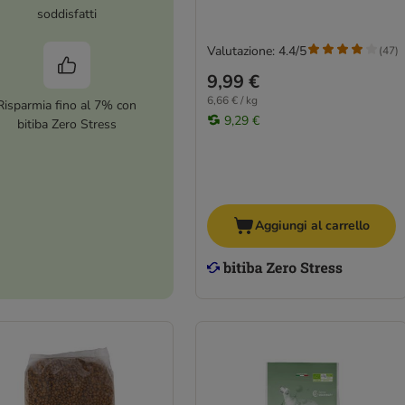
soddisfatti
Valutazione: 4.4/5
(
47
)
9,99 €
6,66 € / kg
Risparmia fino al 7% con
9,29 €
bitiba Zero Stress
Aggiungi al carrello