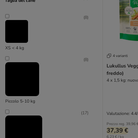
Taglia del cane
(
8
)
Happy Dog
(
4
)
XS < 4 kg
4 varianti
(
8
)
Lukullus
Lukullus Vegg
freddo)
(
2
)
4 x 1,5 kg: nuova
Piccolo 5-10 kg
(
17
)
Valutazione: 4.4
Markus Mühle
Prezzo reg.
39,96 
37,39 €
6,23 € / kg