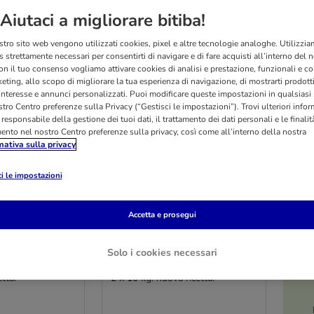
Aiutaci a migliorare bitiba!
stro sito web vengono utilizzati cookies, pixel e altre tecnologie analoghe. Utilizzi
 strettamente necessari per consentirti di navigare e di fare acquisti all’interno del 
on il tuo consenso vogliamo attivare cookies di analisi e prestazione, funzionali e con
eting, allo scopo di migliorare la tua esperienza di navigazione, di mostrarti prodotti
 interesse e annunci personalizzati. Puoi modificare queste impostazioni in qualsia
tro Centro preferenze sulla Privacy (“Gestisci le impostazioni”). Trovi ulteriori info
l responsabile della gestione dei tuoi dati, il trattamento dei dati personali e le finalità
mento nel nostro Centro preferenze sulla privacy, così come all’interno della nostra
mativa sulla privacy
i le impostazioni
Accetta e prosegui
4 varianti
O
ie (pressato a
Lukullus Veggie (pressato a
Solo i cookies necessari
freddo)
tta!
2 x 10 kg: nuova ricetta!