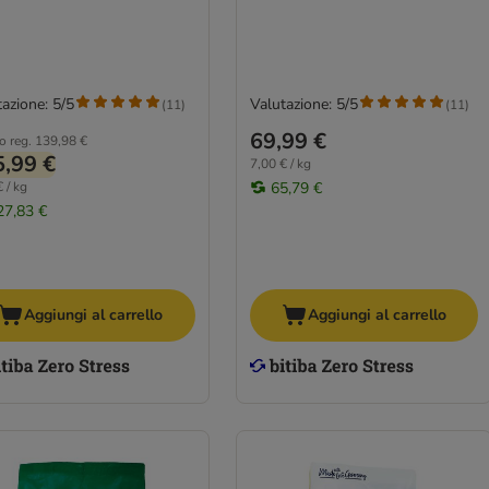
azione: 5/5
Valutazione: 5/5
(
11
)
(
11
)
69,99 €
o reg.
139,98 €
,99 €
7,00 € / kg
 / kg
65,79 €
27,83 €
Aggiungi al carrello
Aggiungi al carrello