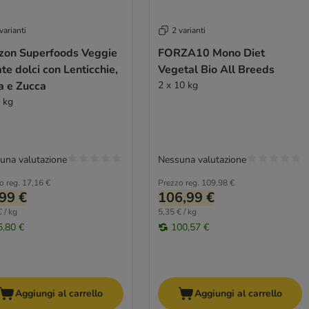
varianti
2 varianti
izon Superfoods Veggie
FORZA10 Mono Diet
te dolci con Lenticchie,
Vegetal Bio All Breeds
a e Zucca
2 x 10 kg
1 kg
una valutazione
Nessuna valutazione
o reg.
17,16 €
Prezzo reg.
109,98 €
99 €
106,99 €
 / kg
5,35 € / kg
5,80 €
100,57 €
Aggiungi al carrello
Aggiungi al carrello