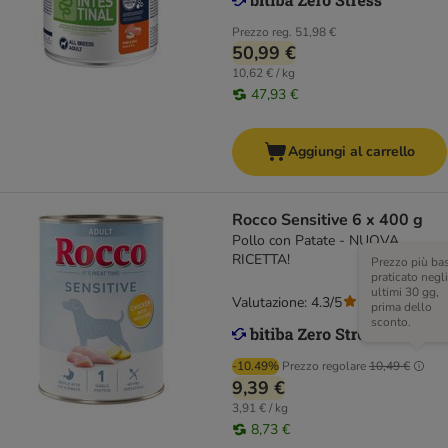
Prezzo reg.
51,98 €
50,99 €
10,62 € / kg
47,93 €
Aggiungi al carrello
Rocco Sensitive 6 x 400 g
Pollo con Patate - NUOVA
RICETTA!
Prezzo più ba
praticato negli
ultimi 30 gg,
Valutazione: 4.3/5
(
56
)
prima dello
sconto.
-10.49%
Prezzo regolare
10,49 €
9,39 €
3,91 € / kg
8,73 €