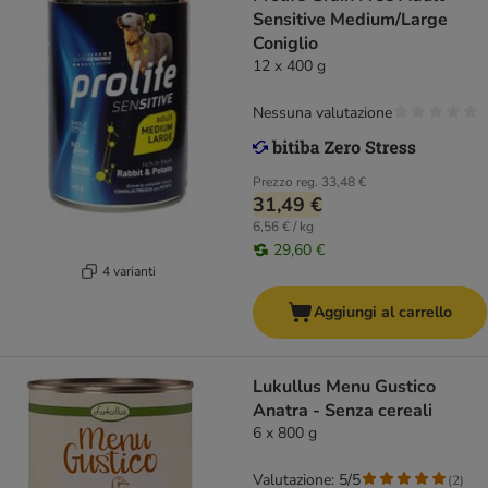
Sensitive Medium/Large
Coniglio
12 x 400 g
Nessuna valutazione
Prezzo reg.
33,48 €
31,49 €
6,56 € / kg
29,60 €
4 varianti
Aggiungi al carrello
Lukullus Menu Gustico
Anatra - Senza cereali
6 x 800 g
Valutazione: 5/5
(
2
)