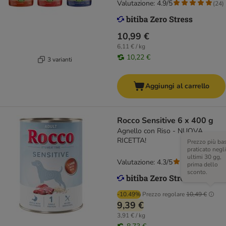
Valutazione: 4.9/5
(
24
)
10,99 €
6,11 € / kg
10,22 €
3 varianti
Aggiungi al carrello
Rocco Sensitive 6 x 400 g
Agnello con Riso - NUOVA
RICETTA!
Prezzo più ba
praticato negli
ultimi 30 gg,
Valutazione: 4.3/5
(
56
)
prima dello
sconto.
-10.49%
Prezzo regolare
10,49 €
9,39 €
3,91 € / kg