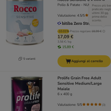
Pollo & Patate - NUOVO!
Prezzo più ba
praticato negli
ultimi 30 gg,
Valutazione: 4.5/5
(
96
)
prima dello
sconto.
-10.01%
Prezzo regolare
18,99 €
17,09 €
3,56 € / kg
15,89 €
5 varianti
Aggiungi al carrello
Prolife Grain Free Adult
Sensitive Medium/Large
Maiale
6 x 400 g
Valutazione: 5/5
(
3
)