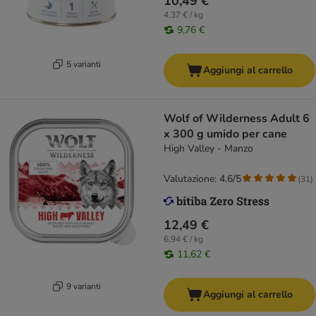
10,49 €
4,37 € / kg
9,76 €
5 varianti
Aggiungi al carrello
Wolf of Wilderness Adult 6
x 300 g umido per cane
High Valley - Manzo
Valutazione: 4.6/5
(
31
)
12,49 €
6,94 € / kg
11,62 €
9 varianti
Aggiungi al carrello