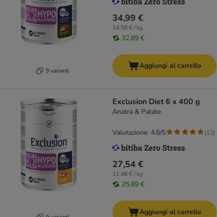
34,99 €
14,58 € / kg
32,89 €
Aggiungi al carrello
9 varianti
Exclusion Diet 6 x 400 g
Anatra & Patate
Valutazione: 4.6/5
(
12
)
27,54 €
11,48 € / kg
25,89 €
Aggiungi al carrello
9 varianti