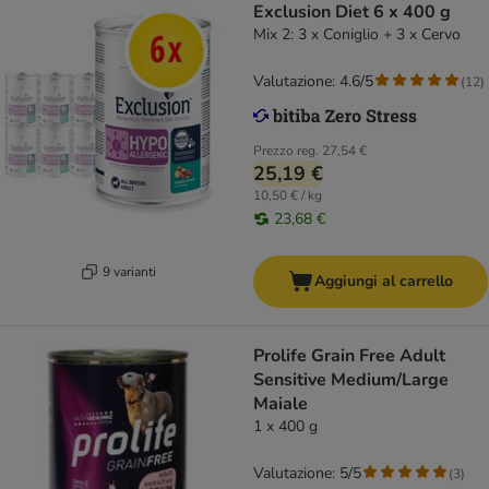
Exclusion Diet 6 x 400 g
Mix 2: 3 x Coniglio + 3 x Cervo
Valutazione: 4.6/5
(
12
)
Prezzo reg.
27,54 €
25,19 €
10,50 € / kg
23,68 €
9 varianti
Aggiungi al carrello
Prolife Grain Free Adult
Sensitive Medium/Large
Maiale
1 x 400 g
Valutazione: 5/5
(
3
)