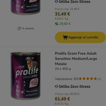
Prezzo reg.
33,48 €
31,49 €
6,56 € / kg
29,60 €
4 varianti
Aggiungi al carrello
Prolife Grain Free Adult
Sensitive Medium/Large
Maiale
24 x 400 g
Valutazione: 5/5
(
3
)
Prezzo reg.
66,96 €
61,49 €
6,41 € / kg