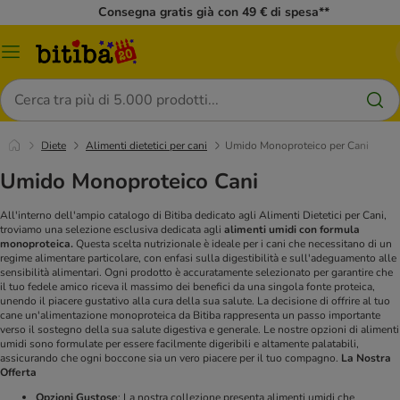
Consegna gratis già con 49 € di spesa**
Overview
catalogo
Cerca
Diete
Alimenti dietetici per cani
Umido Monoproteico per Cani
Umido Monoproteico Cani
All'interno dell'ampio catalogo di Bitiba dedicato agli Alimenti Dietetici per Cani,
troviamo una selezione esclusiva dedicata agli
alimenti umidi con formula
monoproteica.
Questa scelta nutrizionale è ideale per i cani che necessitano di un
regime alimentare particolare, con enfasi sulla digestibilità e sull'adeguamento alle
sensibilità alimentari. Ogni prodotto è accuratamente selezionato per garantire che
il tuo fedele amico riceva il massimo dei benefici da una singola fonte proteica,
unendo il piacere gustativo alla cura della sua salute.
La decisione di offrire al tuo
cane un'alimentazione monoproteica da Bitiba rappresenta un passo importante
verso il sostegno della sua salute digestiva e generale. Le nostre opzioni di alimenti
umidi sono formulate per essere facilmente digeribili e altamente palatabili,
assicurando che ogni boccone sia un vero piacere per il tuo compagno.
La Nostra
Offerta
Opzioni Gustose
: La nostra collezione presenta alimenti umidi che