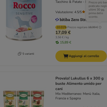
Tacchino & Patate - NUOVO!
Prezzo più ba
praticato negli
ultimi 30 gg,
Valutazione: 4.5/5
(
96
)
prima dello
sconto.
-10.01%
Prezzo regolare
18,99 €
17,09 €
3,56 € / kg
15,89 €
5 varianti
Aggiungi al carrello
Provalo! Lukullus 6 x 300 g
buste Alimento umido per
cani
Mix Mediterraneo: Menù Italia,
Francia e Spagna