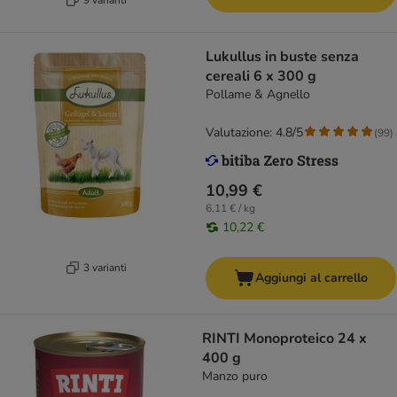
Lukullus in buste senza
cereali 6 x 300 g
Pollame & Agnello
Valutazione: 4.8/5
(
99
)
10,99 €
6,11 € / kg
10,22 €
3 varianti
Aggiungi al carrello
RINTI Monoproteico 24 x
400 g
Manzo puro