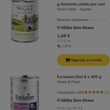
g Alimento umido per cani
Green Fields - Agnello
Nessuna valutazione
1,49 €
3,72 € / kg
1,39 €
Aggiungi al carrello
Exclusion Diet 6 x 400 g
Maiale & Piselli
Valutazione: 4.6/5
(
12
)
Prezzo reg.
28,74 €