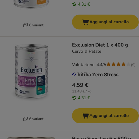
4,31 €
Aggiungi al carrello
6 varianti
Exclusion Diet 1 x 400 g
Cervo & Patate
Valutazione: 4.4/5
(
9
)
4,59 €
11,48 € / kg
4,31 €
Aggiungi al carrello
6 varianti
Rocco Sensitive 6 x 800 g