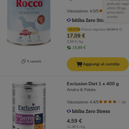
praticato negli
ultimi 30 gg,
Valutazione: 4.5/5
(
96
)
prima dello
sconto.
-10.01%
Prezzo regolare
18,99 €
17,09 €
3,56 € / kg
15,89 €
5 varianti
Aggiungi al carrello
Exclusion Diet 1 x 400 g
Anatra & Patate
Valutazione: 4.4/5
(
9
)
4,59 €
11,48 € / kg