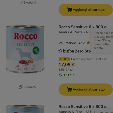
5 varianti
Aggiungi al carrello
Rocco Sensitive 6 x 800 g
Anatra & Pasta - NUOVO!
Prezzo più ba
praticato negli
ultimi 30 gg,
Valutazione: 4.5/5
(
96
)
prima dello
sconto.
-10.01%
Prezzo regolare
18,99 €
17,09 €
3,56 € / kg
15,89 €
5 varianti
Aggiungi al carrello
Rocco Sensitive 6 x 800 g
Agnello & Riso - NUOVO!
Prezzo più ba