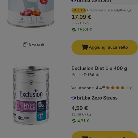
-10.01%
Prezzo regolare
18,99 €
17,09 €
3,56 € / kg
15,89 €
5 varianti
Aggiungi al carrello
Exclusion Diet 1 x 400 g
Pesce & Patate
Valutazione: 4.4/5
(
9
)
4,59 €
11,48 € / kg
4,31 €