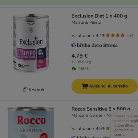
Exclusion Diet 1 x 400 g
Maiale & Piselli
Valutazione: 4.4/5
(
9
)
4,79 €
11,98 € / kg
4,50 €
Aggiungi al carrello
6 varianti
Rocco Sensitive 6 x 800 g
Manzo & Carote - NUOVO!
Prezzo più ba
praticato negli
ultimi 30 gg,
Valutazione: 4.5/5
(
96
)
prima dello
sconto.