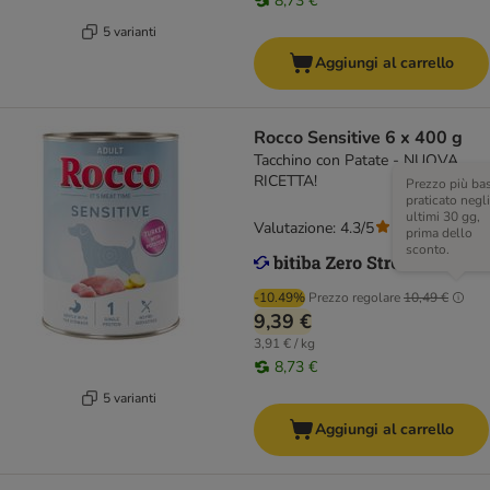
8,73 €
5 varianti
Aggiungi al carrello
Rocco Sensitive 6 x 400 g
Tacchino con Patate - NUOVA
RICETTA!
Prezzo più ba
praticato negli
ultimi 30 gg,
Valutazione: 4.3/5
(
56
)
prima dello
sconto.
-10.49%
Prezzo regolare
10,49 €
9,39 €
3,91 € / kg
8,73 €
5 varianti
Aggiungi al carrello