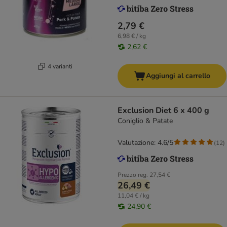
2,79 €
6,98 € / kg
2,62 €
4 varianti
Aggiungi al carrello
Exclusion Diet 6 x 400 g
Coniglio & Patate
Valutazione: 4.6/5
(
12
)
Prezzo reg.
27,54 €
26,49 €
11,04 € / kg
24,90 €