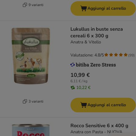
9 varianti
Aggiungi al carrello
Lukullus in buste senza
cereali 6 x 300 g
Anatra & Vitello
Valutazione: 4.8/5
(
99
)
10,99 €
6,11 € / kg
10,22 €
3 varianti
Aggiungi al carrello
Rocco Sensitive 6 x 400 g
Anatra con Pasta - NUOVA