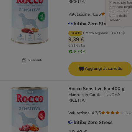
RICETTA!
Prezzo più ba
praticato negli
ultimi 30 gg,
Valutazione: 4.3/5
(
56
)
prima dello
sconto.
-10.49%
Prezzo regolare
10,49 €
9,39 €
3,91 € / kg
8,73 €
5 varianti
Aggiungi al carrello
Rocco Sensitive 6 x 400 g
Manzo con Carote - NUOVA
RICETTA!
Valutazione: 4.3/5
(
56
)