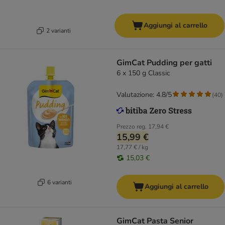
Aggiungi al carrello
2 varianti
GimCat Pudding per gatti
6 x 150 g Classic
Valutazione: 4.8/5
(
40
)
Prezzo reg.
17,94 €
15,99 €
17,77 € / kg
15,03 €
6 varianti
Aggiungi al carrello
GimCat Pasta Senior