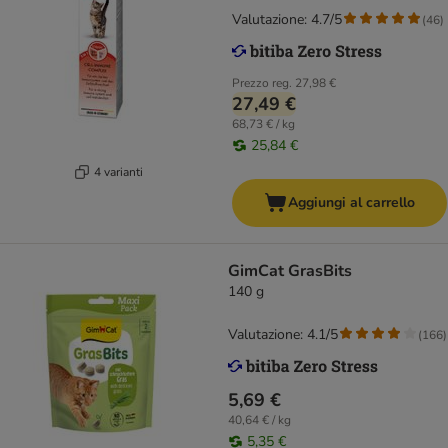
Valutazione: 4.7/5
(
46
)
Prezzo reg.
27,98 €
27,49 €
68,73 € / kg
25,84 €
4 varianti
Aggiungi al carrello
GimCat GrasBits
140 g
Valutazione: 4.1/5
(
166
)
5,69 €
40,64 € / kg
5,35 €