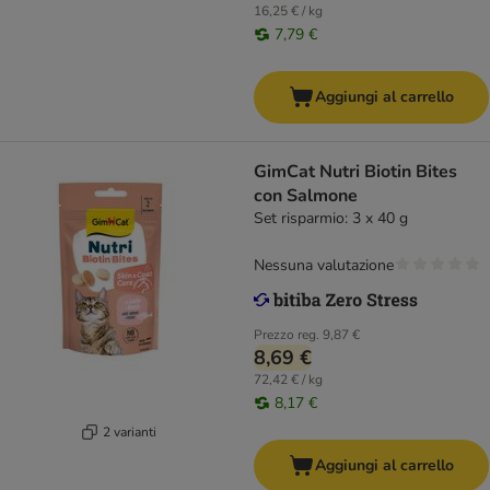
16,25 € / kg
7,79 €
Aggiungi al carrello
GimCat Nutri Biotin Bites
con Salmone
Set risparmio: 3 x 40 g
Nessuna valutazione
Prezzo reg.
9,87 €
8,69 €
72,42 € / kg
8,17 €
2 varianti
Aggiungi al carrello