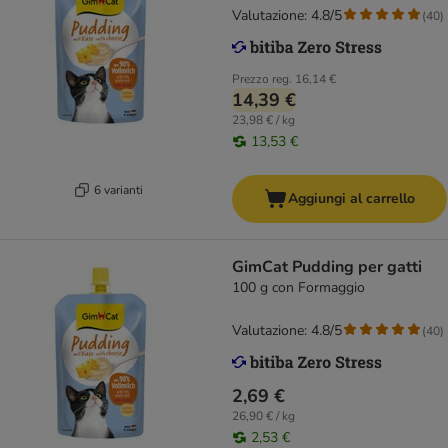
Valutazione: 4.8/5
(
40
)
Prezzo reg.
16,14 €
14,39 €
23,98 € / kg
13,53 €
6 varianti
Aggiungi al carrello
GimCat Pudding per gatti
100 g con Formaggio
Valutazione: 4.8/5
(
40
)
2,69 €
26,90 € / kg
2,53 €