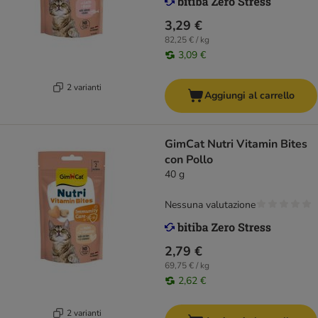
3,29 €
82,25 € / kg
3,09 €
2 varianti
Aggiungi al carrello
GimCat Nutri Vitamin Bites
con Pollo
40 g
Nessuna valutazione
2,79 €
69,75 € / kg
2,62 €
2 varianti