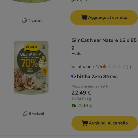
Aggiungi al carrello
2 varianti
GimCat Near Nature 16 x 85
g
Pollo
Valutazione: 1/5
(
1
)
Prezzo listino
26,99 €
22,49 €
16,54 € / kg
21,14 €
6 varianti
Aggiungi al carrello