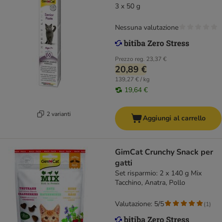
3 x 50 g
Nessuna valutazione
Prezzo reg.
23,37 €
20,89 €
139,27 € / kg
19,64 €
2 varianti
Aggiungi al carrello
GimCat Crunchy Snack per
gatti
Set risparmio: 2 x 140 g Mix
Tacchino, Anatra, Pollo
Valutazione: 5/5
(
1
)