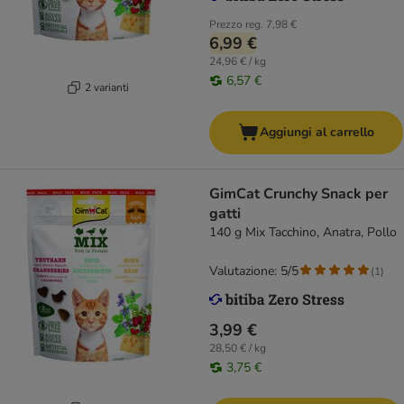
Prezzo reg.
7,98 €
6,99 €
24,96 € / kg
6,57 €
2 varianti
Aggiungi al carrello
GimCat Crunchy Snack per
gatti
140 g Mix Tacchino, Anatra, Pollo
Valutazione: 5/5
(
1
)
3,99 €
28,50 € / kg
3,75 €