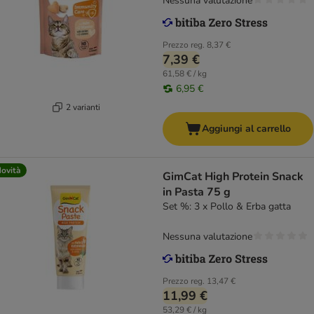
Nessuna valutazione
Prezzo reg.
8,37 €
7,39 €
61,58 € / kg
6,95 €
2 varianti
Aggiungi al carrello
ovità
GimCat High Protein Snack
in Pasta 75 g
Set %: 3 x Pollo & Erba gatta
Nessuna valutazione
Prezzo reg.
13,47 €
11,99 €
53,29 € / kg