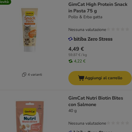
ovità
GimCat High Protein Snack
in Pasta 75 g
Pollo & Erba gatta
Nessuna valutazione
4,49 €
59,87 € / kg
4,22 €
4 varianti
Aggiungi al carrello
GimCat Nutri Biotin Bites
con Salmone
40 g
Nessuna valutazione