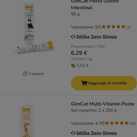
GimCat Pasta Gastro
Intestinal
50 g
Valutazione: 5/5
(
3
)
Prezzo listino
7,79 €
6,29 €
125,80 € / kg
5,91 €
2 varianti
Aggiungi al carrello
GimCat Multi-Vitamin Paste
Set risparmio: 2 x 200 g
Valutazione: 4.7/5
(
69
)