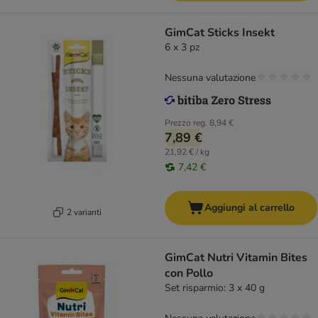
GimCat Sticks Insekt
6 x 3 pz
Nessuna valutazione
Prezzo reg.
8,94 €
7,89 €
21,92 € / kg
7,42 €
Aggiungi al carrello
2 varianti
GimCat Nutri Vitamin Bites
con Pollo
Set risparmio: 3 x 40 g