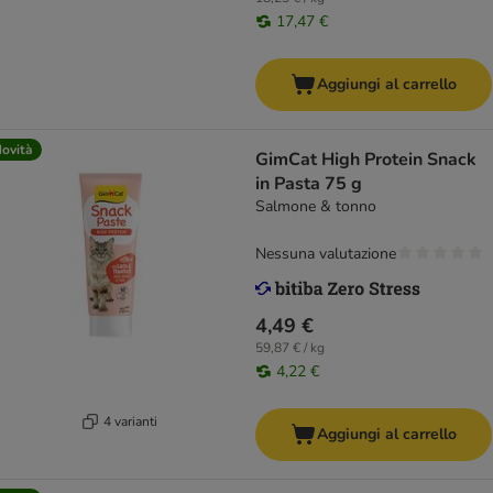
17,47 €
Aggiungi al carrello
ovità
GimCat High Protein Snack
in Pasta 75 g
Salmone & tonno
Nessuna valutazione
4,49 €
59,87 € / kg
4,22 €
4 varianti
Aggiungi al carrello