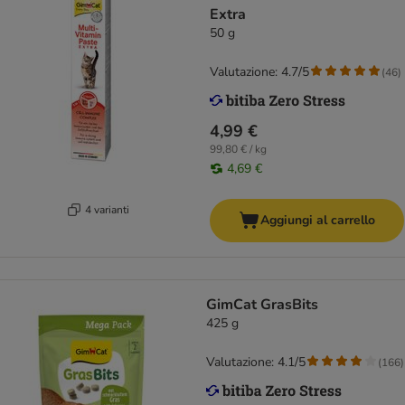
Extra
50 g
Valutazione: 4.7/5
(
46
)
4,99 €
99,80 € / kg
4,69 €
4 varianti
Aggiungi al carrello
GimCat GrasBits
425 g
Valutazione: 4.1/5
(
166
)