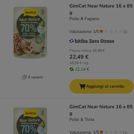
GimCat Near Nature 16 x 85
g
Pollo & Fagiano
Valutazione: 1/5
(
1
)
Prezzo listino
26,99 €
22,49 €
16,54 € / kg
21,14 €
6 varianti
Aggiungi al carrello
GimCat Near Nature 16 x 85
g
Pollo & Trota
Valutazione: 1/5
(
1
)