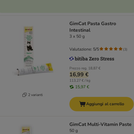
GimCat Pasta Gastro
Intestinal
3 x 50 g
Valutazione: 5/5
(
3
)
Prezzo reg.
18,87 €
16,99 €
113,27 € / kg
15,97 €
2 varianti
Aggiungi al carrello
GimCat Multi-Vitamin Paste
50 g