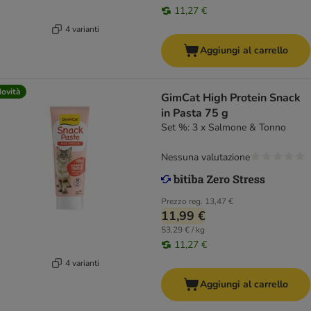
11,27 €
4 varianti
Aggiungi al carrello
ovità
GimCat High Protein Snack
in Pasta 75 g
Set %: 3 x Salmone & Tonno
Nessuna valutazione
Prezzo reg.
13,47 €
11,99 €
53,29 € / kg
11,27 €
4 varianti
Aggiungi al carrello