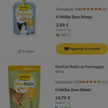
Valutazione: 4.8/5
(
40
)
2,99 €
19,93 € / kg
2,81 €
Aggiungi al carrello
6 varianti
GimCat Rollis al Formaggio
425 g
Valutazione: 4.9/5
(
280
)
14,79 €
34,80 € / kg
13,90 €