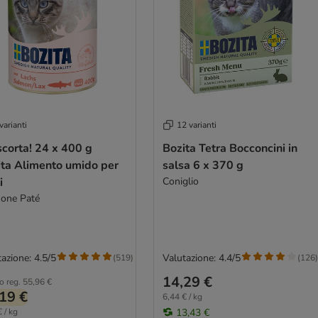
varianti
12 varianti
scorta! 24 x 400 g
Bozita Tetra Bocconcini in
ita Alimento umido per
salsa 6 x 370 g
i
Coniglio
one Paté
azione: 4.5/5
Valutazione: 4.4/5
(
519
)
(
126
)
14,29 €
o reg.
55,96 €
19 €
6,44 € / kg
 / kg
13,43 €