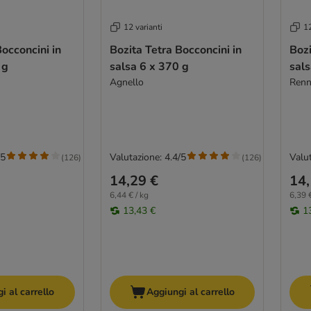
12 varianti
12
Bocconcini in
Bozita Tetra Bocconcini in
Bozi
 g
salsa 6 x 370 g
sals
Agnello
Ren
/5
Valutazione: 4.4/5
Valut
(
126
)
(
126
)
14,29 €
14,
6,44 € / kg
6,39 €
13,43 €
1
i al carrello
Aggiungi al carrello