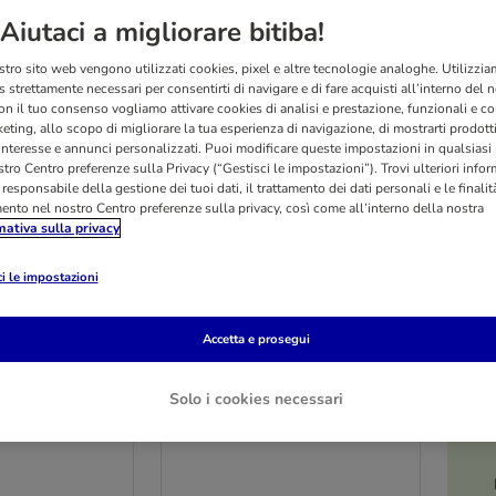
Aiutaci a migliorare bitiba!
stro sito web vengono utilizzati cookies, pixel e altre tecnologie analoghe. Utilizzi
 strettamente necessari per consentirti di navigare e di fare acquisti all’interno del 
on il tuo consenso vogliamo attivare cookies di analisi e prestazione, funzionali e con
eting, allo scopo di migliorare la tua esperienza di navigazione, di mostrarti prodotti
 interesse e annunci personalizzati. Puoi modificare queste impostazioni in qualsia
tro Centro preferenze sulla Privacy (“Gestisci le impostazioni”). Trovi ulteriori info
l responsabile della gestione dei tuoi dati, il trattamento dei dati personali e le finalità
mento nel nostro Centro preferenze sulla privacy, così come all’interno della nostra
mativa sulla privacy
i le impostazioni
Accetta e prosegui
4 varianti
O
ozita 12 x 400
Fai scorta! Bozita 12 x 400
Solo i cookies necessari
ido per gatti
g Alimento umido per gatti
Salmone Paté