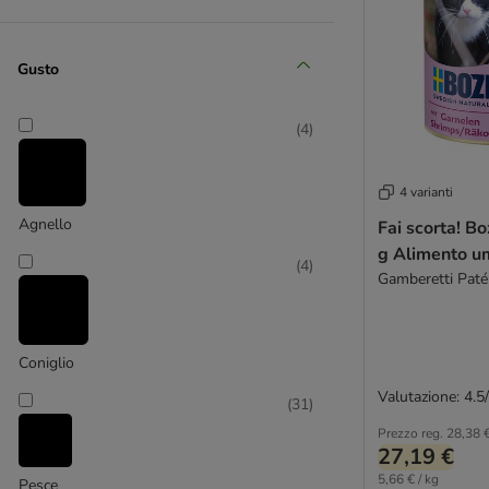
Vitakraft
Yarrah Bio
Wild Freedom
Gusto
Ziwi Peak
Natural Trainer
(
4
)
Kitty Cat
Altri brand
4 varianti
Agnello
Fai scorta! B
g Alimento um
(
4
)
Gamberetti Paté
Coniglio
Valutazione: 4.5
(
31
)
Prezzo reg.
28,38 
27,19 €
5,66 € / kg
Pesce