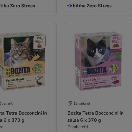
 varianti
12 varianti
ta Tetra Bocconcini in
Bozita Tetra Bocconcini in
a 6 x 370 g
salsa 6 x 370 g
ra
Gamberetti