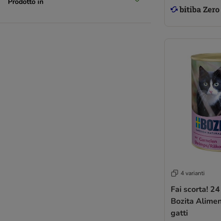
Prodotto in
4 varianti
Fai scorta! 2
Bozita Alime
gatti