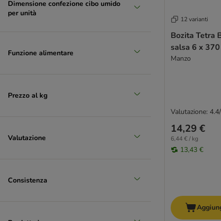
Dimensione confezione cibo umido
per unità
12 varianti
Bozita Tetra 
salsa 6 x 370
Funzione alimentare
Manzo
Prezzo al kg
Valutazione: 4.4
14,29 €
Valutazione
6,44 € / kg
13,43 €
Consistenza
Aggiung