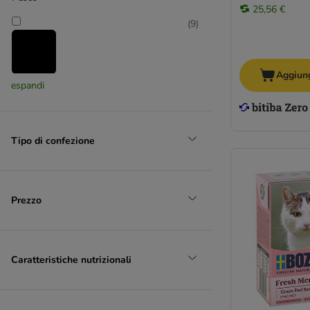
25,56 €
(
9
)
Aggiung
espandi
Pollame
(
23
)
Tipo di confezione
Pollo
(
6
)
Prezzo
Caratteristiche nutrizionali
Selvaggina