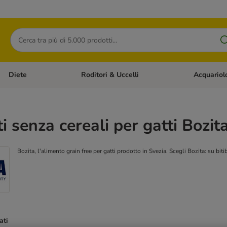
Cerca
Diete
Roditori & Uccelli
Acquariol
Gatti
Apri Menù Categoria: Cani
Apri Menù Categoria: Diete
Apri Menù Cat
i senza cereali per gatti Bozit
Bozita, l'alimento grain free per gatti prodotto in Svezia. Scegli Bozita: su bit
ati