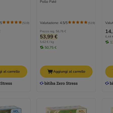
Pollo Paté
/5
Valutazione: 4.5/5
Valut
(
519
)
(
519
)
14,
€
Prezzo reg.
56,76 €
53,99 €
6,44 €
5,62 € / kg
1
50,75 €
i al carrello
Aggiungi al carrello