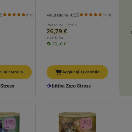
/5
Valutazione: 4.5/5
(
519
)
(
519
)
€
Prezzo reg.
27,98 €
26,79 €
5,58 € / kg
25,18 €
i al carrello
Aggiungi al carrello