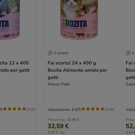
4 varianti
4 
ozita 12 x 400
Fai scorta! 24 x 400 g
Fai 
ido per gatti
Bozita Alimento umido per
Boz
gatti
gatt
Manzo Paté
Salm
/5
Valutazione: 4.5/5
Valut
(
519
)
(
519
)
€
Prezzo reg.
33,96 €
Prezz
32,59 €
52,
3,39 € / kg
5,44 €