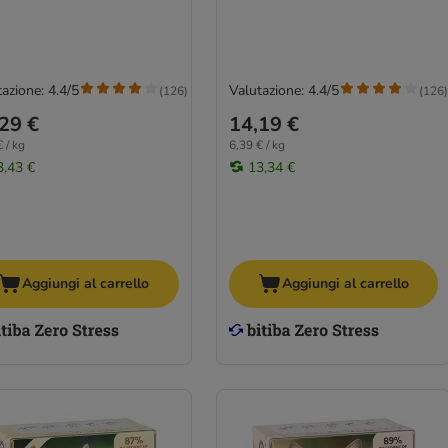
azione: 4.4/5
Valutazione: 4.4/5
(
126
)
(
126
)
29 €
14,19 €
 / kg
6,39 € / kg
3,43 €
13,34 €
Aggiungi al carrello
Aggiungi al carrello