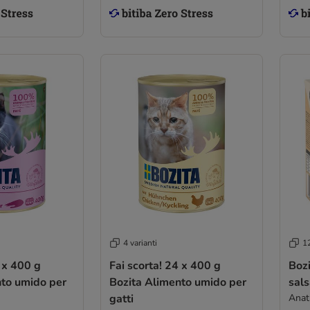
4 varianti
12
4 x 400 g
Fai scorta! 24 x 400 g
Bozi
nto umido per
Bozita Alimento umido per
sals
gatti
Anat