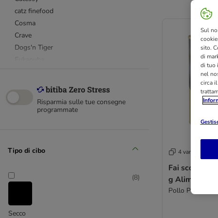
catz finefood
Cosma
Sul no
Crave
cookies
Dogs'n Tiger
sito. C
di mark
Eukanuba
di tuo
Farmina
nel nos
circa i
Feringa
tratta
GimCat
Infor
Risparmia sulle tue consegne
Gourmet
programmate
GranataPet
Gestisc
Grau
Greenwoods
Tipo di cibo
4 varianti
Happy Cat
Fai scorta! B
IAMS
(
8
)
g Alimento um
Josera
Pollo Paté
Josera
Markus Mühle
Secco
Miamor