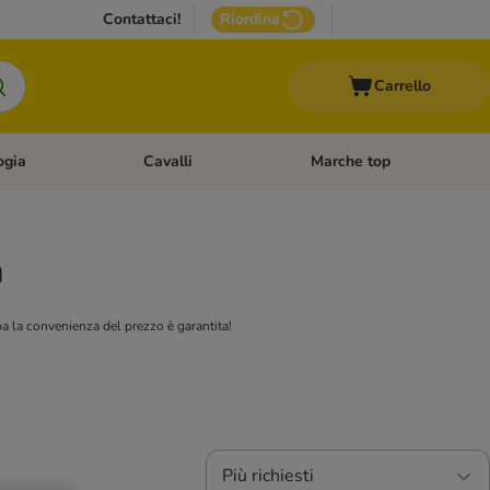
Contattaci!
Riordina
Carrello
ogia
Cavalli
Marche top
egoria: Roditori & Uccelli
Apri Menù Categoria: Acquariologia
Apri Menù Categoria: Cavalli
a
iba la convenienza del prezzo è garantita!
Più richiesti