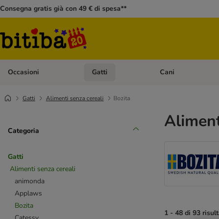
Consegna gratis già con 49 € di spesa**
Occasioni
Gatti
Cani
Apri Menù Categoria: Occasioni
Apri Menù Categoria: 
Gatti
Alimenti senza cereali
Bozita
Aliment
Categoria
Gatti
Alimenti senza cereali
animonda
Applaws
Bozita
1 - 48 di 93 risult
Catessy