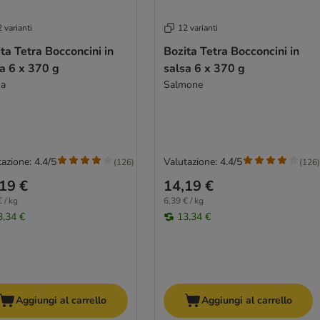
 varianti
12 varianti
ta Tetra Bocconcini in
Bozita Tetra Bocconcini in
a 6 x 370 g
salsa 6 x 370 g
na
Salmone
azione: 4.4/5
Valutazione: 4.4/5
(
126
)
(
126
)
19 €
14,19 €
 / kg
6,39 € / kg
3,34 €
13,34 €
Aggiungi al carrello
Aggiungi al carrello