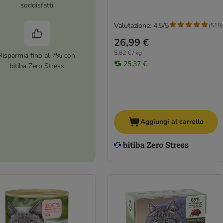
soddisfatti
Valutazione: 4.5/5
(
519
)
26,99 €
5,62 € / kg
Risparmia fino al 7% con
25,37 €
bitiba Zero Stress
Aggiungi al carrello