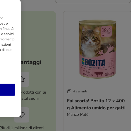
amo
nostro
 finalità
 e servizi
si momento
rmazioni
 di tale
I tuoi vantaggi
4 varianti
ltre 8.000 prodotti con le
migliori valutazioni
Fai scorta! Bozita 12 x 400
g Alimento umido per gatti
Manzo Paté
Più di 1 milione di clienti