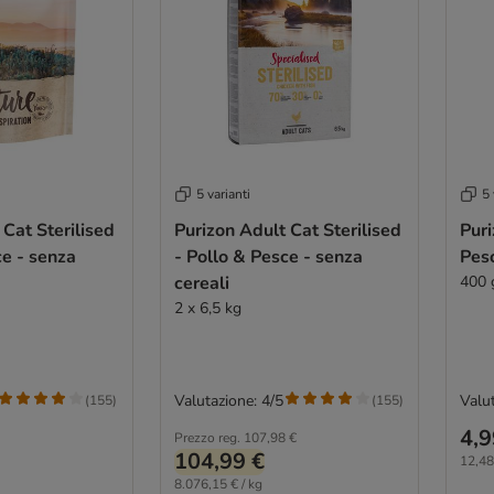
5 varianti
5 
 Cat Sterilised
Purizon Adult Cat Sterilised
Puri
ce - senza
- Pollo & Pesce - senza
Pesc
cereali
400 
2 x 6,5 kg
Valutazione: 4/5
Valut
(
155
)
(
155
)
4,9
Prezzo reg.
107,98 €
104,99 €
12,48
8.076,15 € / kg