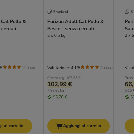
5 varianti
3 
 Cat Pollo &
Purizon Adult Cat Pollo &
Pur
 cereali
Pesce - senza cereali
Sal
2 x 6,5 kg
2 x 6
/5
Valutazione: 4.1/5
Valut
(
144
)
(
144
)
Prezzo reg.
105,98 €
Prezz
102,99 €
66,
7,92 € / kg
5,15 €
95,78 €
6
i al carrello
Aggiungi al carrello