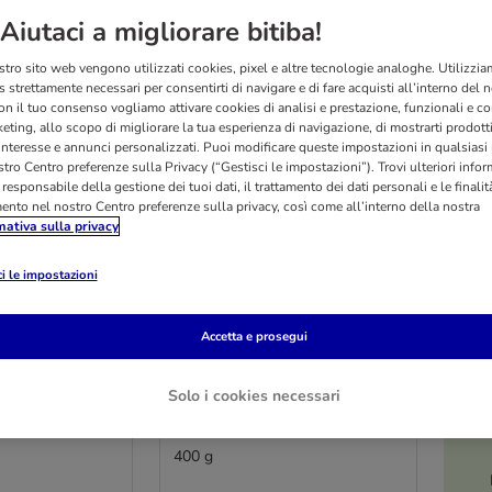
Aiutaci a migliorare bitiba!
stro sito web vengono utilizzati cookies, pixel e altre tecnologie analoghe. Utilizzi
 strettamente necessari per consentirti di navigare e di fare acquisti all’interno del 
on il tuo consenso vogliamo attivare cookies di analisi e prestazione, funzionali e con
eting, allo scopo di migliorare la tua esperienza di navigazione, di mostrarti prodotti
 interesse e annunci personalizzati. Puoi modificare queste impostazioni in qualsia
tro Centro preferenze sulla Privacy (“Gestisci le impostazioni”). Trovi ulteriori info
l responsabile della gestione dei tuoi dati, il trattamento dei dati personali e le finalità
mento nel nostro Centro preferenze sulla privacy, così come all’interno della nostra
mativa sulla privacy
i le impostazioni
Accetta e prosegui
5 varianti
O
 Cat Sterilised
Purizon Adult Cat Sterilised
Solo i cookies necessari
ce - senza
- Pollo & Pesce - senza
cereali
400 g