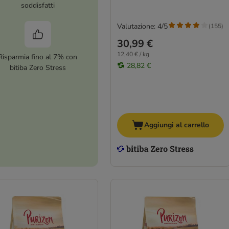
soddisfatti
Valutazione: 4/5
(
155
)
30,99 €
12,40 € / kg
Risparmia fino al 7% con
28,82 €
bitiba Zero Stress
Aggiungi al carrello