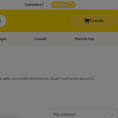
Contattaci!
Riordina
Carrello
ogia
Cavalli
Marche top
egoria: Roditori & Uccelli
Apri Menù Categoria: Acquariologia
Apri Menù Categoria: Cavalli
tuo gatto una corretta alimentazione. Scopri i nostri prezzi pazzeschi.
Più richiesti