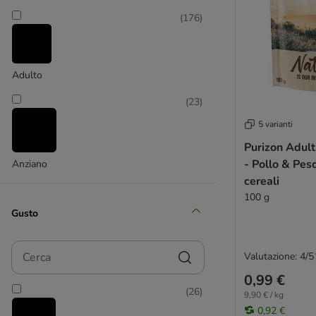
Vitakraft
(
176
)
Yarrah Bio
Wild Freedom
Ziwi Peak
Natural Trainer
Adulto
Kitty Cat
(
23
)
Altri brand
5 varianti
Purizon Adult
- Pollo & Pes
Anziano
cereali
100 g
Gusto
Cerca
Valutazione: 4/5
0,99 €
(
26
)
9,90 € / kg
0,92 €