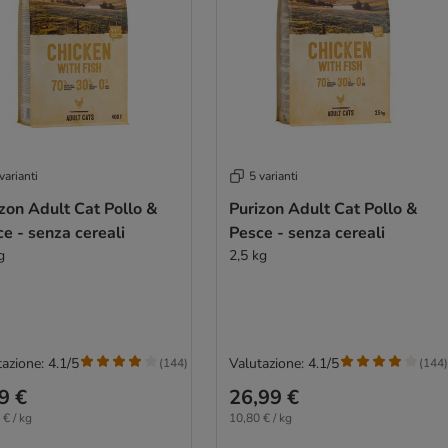
varianti
5 varianti
zon Adult Cat Pollo &
Purizon Adult Cat Pollo &
e - senza cereali
Pesce - senza cereali
g
2,5 kg
azione: 4.1/5
Valutazione: 4.1/5
(
144
)
(
144
)
9 €
26,99 €
 € / kg
10,80 € / kg