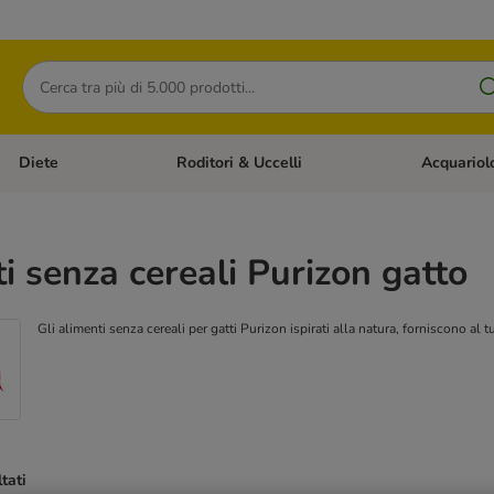
Cerca
Diete
Roditori & Uccelli
Acquariol
Gatti
Apri Menù Categoria: Cani
Apri Menù Categoria: Diete
Apri Menù Cat
i senza cereali Purizon gatto
Gli alimenti senza cereali per gatti Purizon ispirati alla natura, forniscono al 
ltati