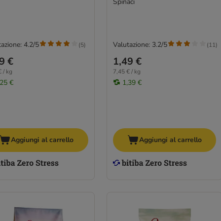
Spinaci
azione: 4.2/5
Valutazione: 3.2/5
(
5
)
(
11
)
9 €
1,49 €
 / kg
7,45 € / kg
,25 €
1,39 €
Aggiungi al carrello
Aggiungi al carrello