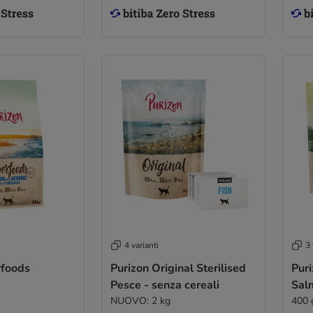
4 varianti
3 
rfoods
Purizon Original Sterilised
Pur
Pesce - senza cereali
Sal
NUOVO: 2 kg
400 