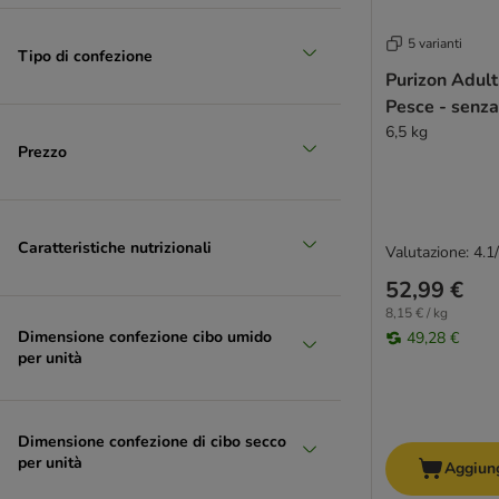
5 varianti
Tipo di confezione
Purizon Adult
Maiale
Pesce - senza
(
90
)
6,5 kg
Prezzo
Pesce
Caratteristiche nutrizionali
Valutazione: 4.1
52,99 €
8,15 € / kg
Dimensione confezione cibo umido
49,28 €
per unità
Dimensione confezione di cibo secco
per unità
Aggiung