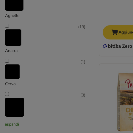
Agnello
(
19
)
Aggiung
Anatra
(
1
)
Cervo
(
3
)
Coniglio
espandi
(
3
)