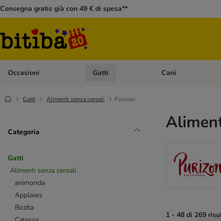
Consegna gratis già con 49 € di spesa**
Occasioni
Gatti
Cani
Apri Menù Categoria: Occasioni
Apri Menù Categoria: 
Gatti
Alimenti senza cereali
Purizon
Aliment
Categoria
Gatti
Alimenti senza cereali
animonda
Applaws
Bozita
1 - 48 di 269 risu
Catessy