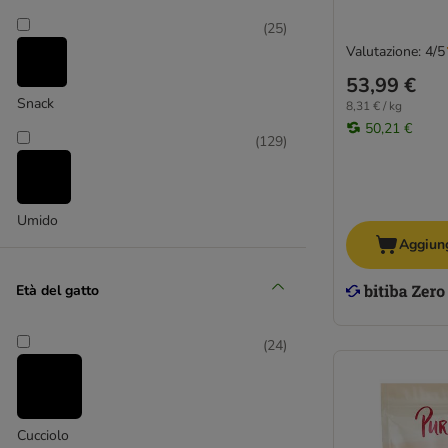
MjAMjAM
(
25
)
Nature's Variety
Valutazione: 4/5
Perfect Fit
53,99 €
Porta 21
Snack
8,31 € / kg
Prolife
50,21 €
(
129
)
Purina
Purizon
Rosie's Farm
Umido
Sanabelle
Aggiung
Schesir
Schmusy
Età del gatto
Sheba
Smilla
(
24
)
STRAYZ BIO
Taste of the Wild
Thrive Complete
Ultima
Cucciolo