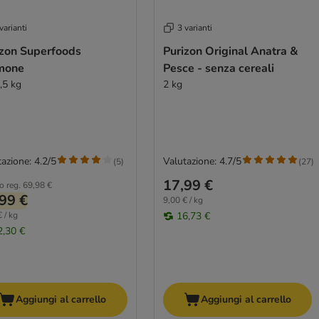
varianti
3 varianti
izon Superfoods
Purizon Original Anatra &
mone
Pesce - senza cereali
,5 kg
2 kg
azione: 4.2/5
Valutazione: 4.7/5
(
5
)
(
27
)
17,99 €
o reg.
69,98 €
99 €
9,00 € / kg
 / kg
16,73 €
2,30 €
Aggiungi al carrello
Aggiungi al carrello