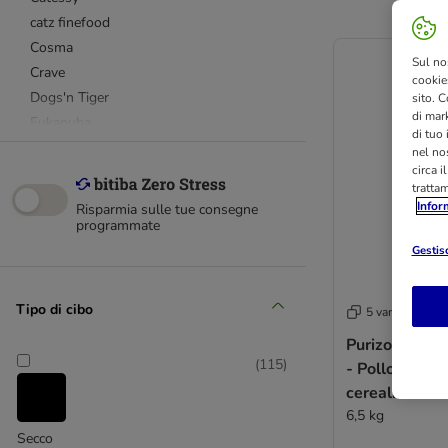
catz finefood
Cosma
Sul no
Crave
cookies
Dogs'n Tiger
sito. C
di mark
Eukanuba
di tuo
Farmina
nel nos
circa i
Feringa
tratta
GimCat
Infor
Risparmia sulle tue consegne
Gourmet
programmate
GranataPet
Gestisc
Grau
Greenwoods
Tipo di cibo
5 varianti
Happy Cat
Purizon Adult
IAMS
(
115
)
- Pollo & Pes
Josera
cereali
Josera
6,5 kg
Markus Mühle
Secco
Miamor