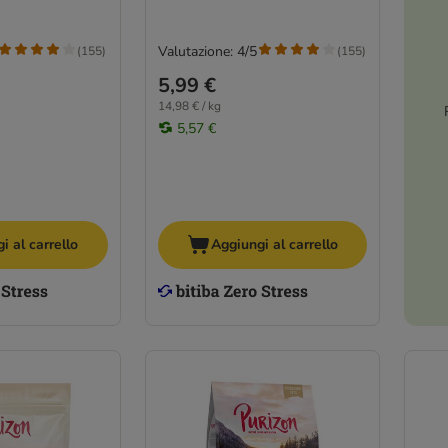
Valutazione: 4/5
(
155
)
(
155
)
5,99 €
14,98 € / kg
5,57 €
i al carrello
Aggiungi al carrello