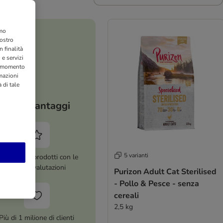
amo
nostro
 finalità
 e servizi
si momento
rmazioni
 di tale
I tuoi vantaggi
5 varianti
ltre 8.000 prodotti con le
migliori valutazioni
Purizon Adult Cat Sterilised
- Pollo & Pesce - senza
cereali
2,5 kg
Più di 1 milione di clienti