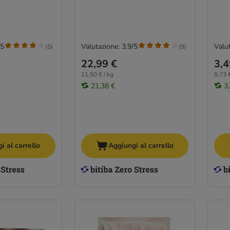
/5
Valutazione: 3.9/5
Valut
(
5
)
(
9
)
22,99 €
3,4
11,50 € / kg
8,73 €
21,38 €
3
i al carrello
Aggiungi al carrello