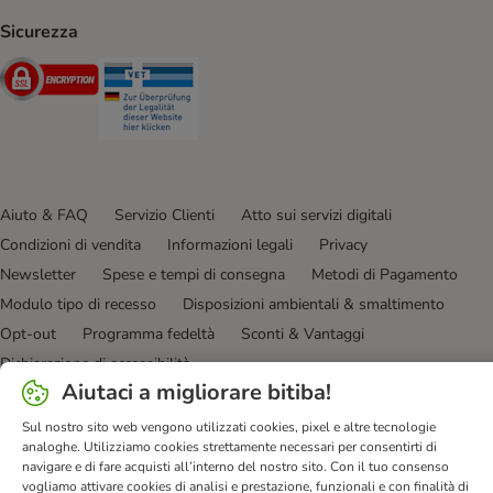
Sicurezza
Security
Security
Aiuto & FAQ
Servizio Clienti
Atto sui servizi digitali
Condizioni di vendita
Informazioni legali
Privacy
Newsletter
Spese e tempi di consegna
Metodi di Pagamento
Modulo tipo di recesso
Disposizioni ambientali & smaltimento
Opt-out
Programma fedeltà
Sconti & Vantaggi
Dichiarazione di accessibilità
Aiutaci a migliorare bitiba!
bitiba GmbH
2026
Sul nostro sito web vengono utilizzati cookies, pixel e altre tecnologie
analoghe. Utilizziamo cookies strettamente necessari per consentirti di
navigare e di fare acquisti all’interno del nostro sito. Con il tuo consenso
vogliamo attivare cookies di analisi e prestazione, funzionali e con finalità di