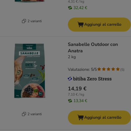
4,31 € / kg
32,42 €
2 varianti
Aggiungi al carrello
Sanabelle Outdoor con
Anatra
2 kg
Valutazione: 5/5
(
5
)
14,19 €
7,10 € / kg
13,34 €
2 varianti
Aggiungi al carrello