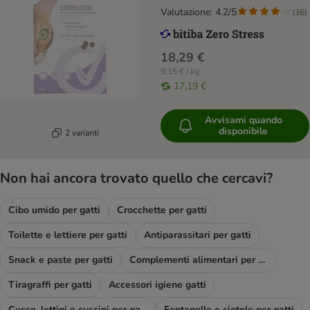
Valutazione: 4.2/5
(
36
)
18,29 €
9,15 € / kg
17,19 €
Avvisami quando
disponibile
2 varianti
Non hai ancora trovato quello che cercavi?
Cibo umido per gatti
Crocchette per gatti
Toilette e lettiere per gatti
Antiparassitari per gatti
Snack e paste per gatti
Complementi alimentari per gatti
Tiragraffi per gatti
Accessori igiene gatti
Cucce, lettini e cuscini per gatti
Fontanelle e ciotole per gatti