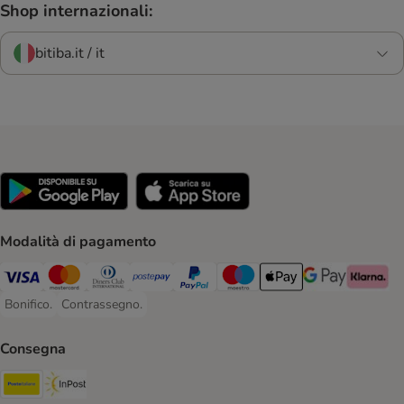
Shop internazionali:
bitiba.it / it
Modalità di pagamento
Visa. Payment Method
Mastercard. Payment Method
Diners Club. Payment Method
Postepay. Payment Method
PayPal. Payment Method
Maestro. Payment Method
Apple pay. Payment Met
Google Pay Paym
Klarna Pa
Bonifico.
Contrassegno.
Bonifico. Payment Method
Contrassegno. Payment Method
Consegna
Poste Italiane. Shipping Method
InPost. Shipping Method