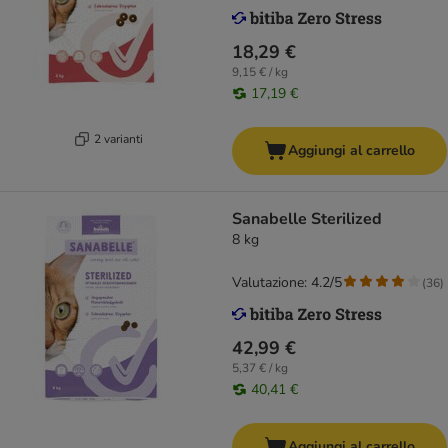
18,29 €
9,15 € / kg
17,19 €
2 varianti
Aggiungi al carrello
Sanabelle Sterilized
8 kg
Valutazione: 4.2/5
(
36
)
42,99 €
5,37 € / kg
40,41 €
Aggiungi al carrello