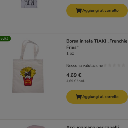
Aggiungi al carrello
ovità
Borsa in tela TIAKI „Frenchie
Fries“
1 pz
Nessuna valutazione
4,69 €
4,69 € / cad.
Aggiungi al carrello
Asciugamano per capelli