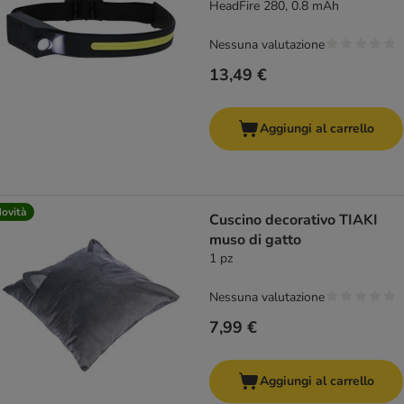
HeadFire 280, 0.8 mAh
Nessuna valutazione
13,49 €
Aggiungi al carrello
ovità
Cuscino decorativo TIAKI
muso di gatto
1 pz
Nessuna valutazione
7,99 €
Aggiungi al carrello