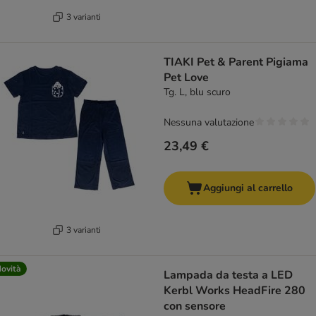
3 varianti
TIAKI Pet & Parent Pigiama
Pet Love
Tg. L, blu scuro
Nessuna valutazione
23,49 €
Aggiungi al carrello
3 varianti
ovità
Lampada da testa a LED
Kerbl Works HeadFire 280
con sensore