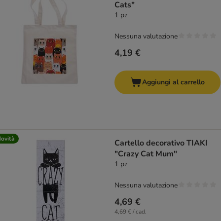
Cats"
1 pz
Nessuna valutazione
4,19 €
Aggiungi al carrello
ovità
Cartello decorativo TIAKI
"Crazy Cat Mum"
1 pz
Nessuna valutazione
4,69 €
4,69 € / cad.