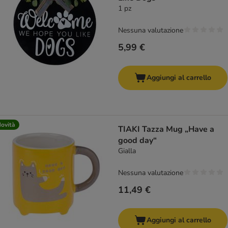
1 pz
Nessuna valutazione
5,99 €
Aggiungi al carrello
ovità
TIAKI Tazza Mug „Have a
good day“
Gialla
Nessuna valutazione
11,49 €
Aggiungi al carrello