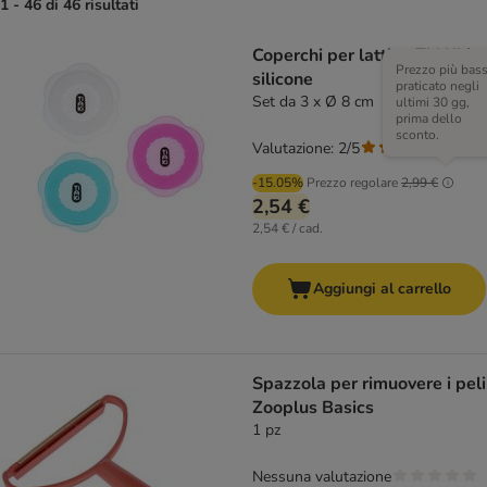
1 - 46 di 46 risultati
Coperchi per lattine TIAKI in
Prezzo più bas
silicone
praticato negli
Set da 3 x Ø 8 cm
ultimi 30 gg,
prima dello
sconto.
Valutazione: 2/5
(
1
)
-15.05%
Prezzo regolare
2,99 €
2,54 €
2,54 € / cad.
Aggiungi al carrello
Spazzola per rimuovere i peli
Zooplus Basics
1 pz
Nessuna valutazione