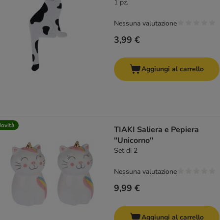
1 pz.
Nessuna valutazione
3,99 €
Aggiungi al carrello
ovità
TIAKI Saliera e Pepiera
"Unicorno"
Set di 2
Nessuna valutazione
9,99 €
Aggiungi al carrello