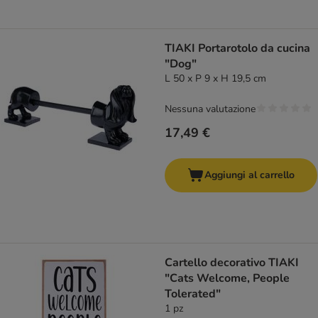
TIAKI Portarotolo da cucina
"Dog"
L 50 x P 9 x H 19,5 cm
Nessuna valutazione
17,49 €
Aggiungi al carrello
Cartello decorativo TIAKI
"Cats Welcome, People
Tolerated"
1 pz