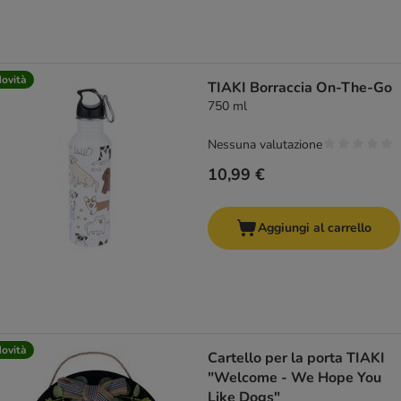
ovità
TIAKI Borraccia On-The-Go
750 ml
Nessuna valutazione
10,99 €
Aggiungi al carrello
ovità
Cartello per la porta TIAKI
"Welcome - We Hope You
Like Dogs"