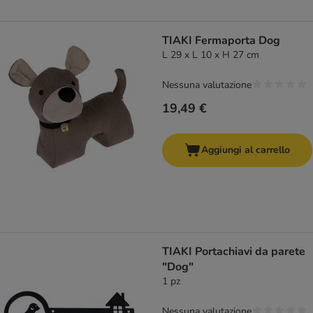
TIAKI Fermaporta Dog
L 29 x L 10 x H 27 cm
Nessuna valutazione
19,49 €
Aggiungi al carrello
TIAKI Portachiavi da parete
"Dog"
1 pz
Nessuna valutazione