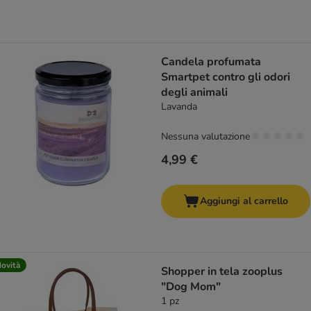
Candela profumata
Smartpet contro gli odori
degli animali
Lavanda
Nessuna valutazione
4,99 €
Aggiungi al carrello
ovità
Shopper in tela zooplus
"Dog Mom"
1 pz