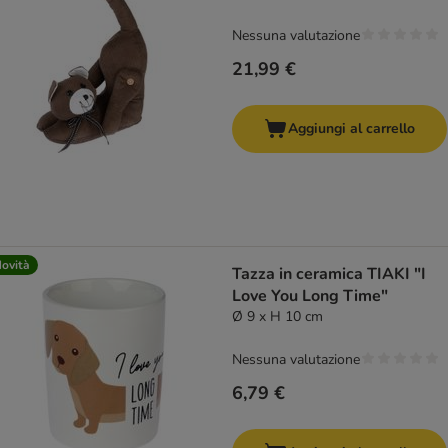
Nessuna valutazione
21,99 €
Aggiungi al carrello
ovità
Tazza in ceramica TIAKI "I
Love You Long Time"
Ø 9 x H 10 cm
Nessuna valutazione
6,79 €