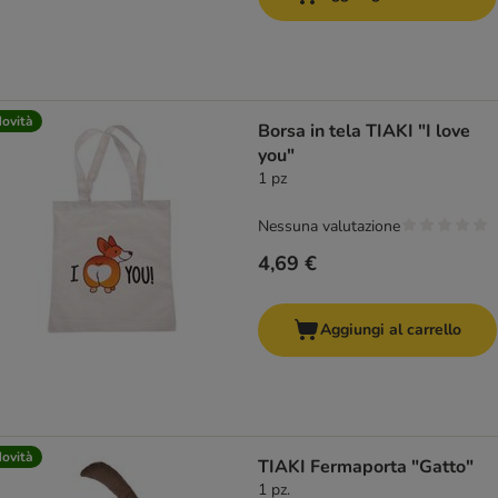
ovità
Borsa in tela TIAKI "I love
you"
1 pz
Nessuna valutazione
4,69 €
Aggiungi al carrello
ovità
TIAKI Fermaporta "Gatto"
1 pz.