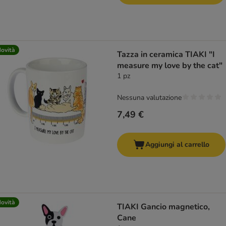
ovità
Tazza in ceramica TIAKI "I
measure my love by the cat"
1 pz
Nessuna valutazione
7,49 €
Aggiungi al carrello
ovità
TIAKI Gancio magnetico,
Cane