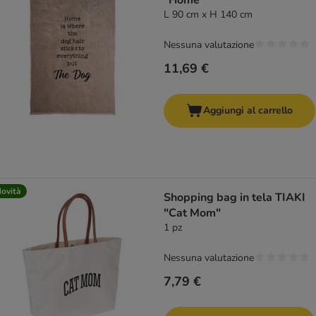
"Home"
L 90 cm x H 140 cm
Nessuna valutazione
11,69 €
Aggiungi al carrello
ovità
Shopping bag in tela TIAKI
"Cat Mom"
1 pz
Nessuna valutazione
7,79 €