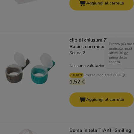
Aggiungi al carrello
clip di chiusura Zooplus
Prezzo più bas
Basics con misurino
praticato negli
Set da 2
ultimi 30 gg,
prima dello
sconto.
Nessuna valutazione
-10.06%
Prezzo regolare
1,69 €
1,52 €
Aggiungi al carrello
Borsa in tela TIAKI "Smiling