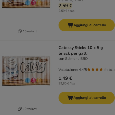
Prezzo reg.
2,98 €
2,59 €
2,59 € / cad.
Aggiungi al carrello
10 varianti
Catessy Sticks 10 x 5 g
Snack per gatti
con Salmone BBQ
Valutazione: 4.4/5
(
101
)
1,49 €
29,80 € / kg
Aggiungi al carrello
10 varianti