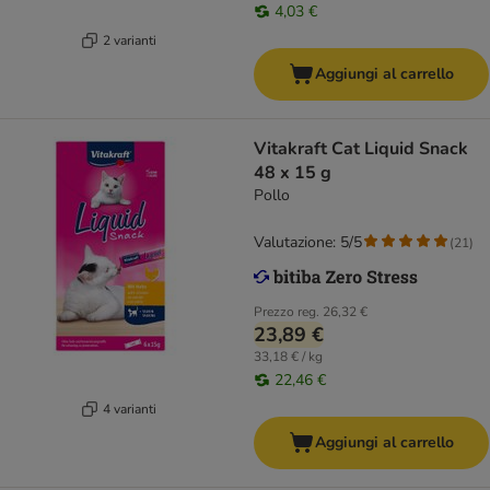
4,03 €
2 varianti
Aggiungi al carrello
Vitakraft Cat Liquid Snack
48 x 15 g
Pollo
Valutazione: 5/5
(
21
)
Prezzo reg.
26,32 €
23,89 €
33,18 € / kg
22,46 €
4 varianti
Aggiungi al carrello