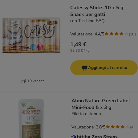
Catessy Sticks 10 x 5 g
Snack per gatti
con Tacchino BBQ
Valutazione: 4.4/5
(
101
)
1,49 €
29,80 € / kg
Aggiungi al carrello
10 varianti
Almo Nature Green Label
Mini-Food 5 x 3 g
Filetto di tonno
Valutazione: 3.8/5
(
4
)