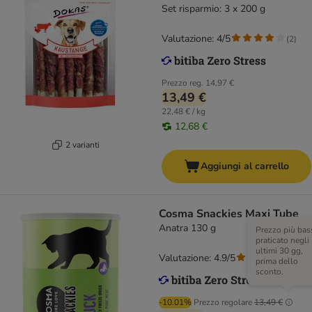
Set risparmio: 3 x 200 g
Valutazione: 4/5
(
2
)
Prezzo reg.
14,97 €
13,49 €
22,48 € / kg
12,68 €
2 varianti
Aggiungi al carrello
Cosma Snackies Maxi Tube
Anatra 130 g
Prezzo più bas
praticato negli
ultimi 30 gg,
Valutazione: 4.9/5
(
558
)
prima dello
sconto.
-10.01%
Prezzo regolare
13,49 €