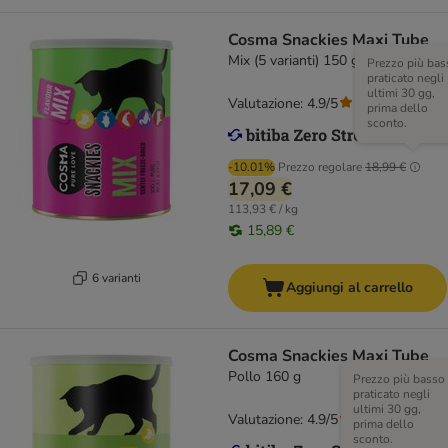
Cosma Snackies Maxi Tube
Mix (5 varianti) 150 g
Prezzo più bas
praticato negli
ultimi 30 gg,
Valutazione: 4.9/5
(
558
)
prima dello
sconto.
-10.01%
Prezzo regolare
18,99 €
17,09 €
113,93 € / kg
15,89 €
6 varianti
Aggiungi al carrello
Cosma Snackies Maxi Tube
Pollo 160 g
Prezzo più basso
praticato negli
ultimi 30 gg,
Valutazione: 4.9/5
(
558
)
prima dello
sconto.