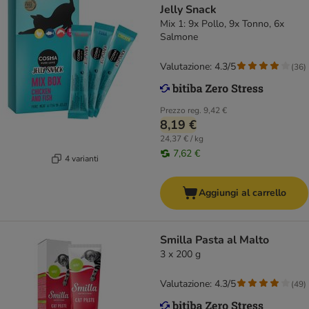
Jelly Snack
Mix 1: 9x Pollo, 9x Tonno, 6x
Salmone
Valutazione: 4.3/5
(
36
)
Prezzo reg.
9,42 €
8,19 €
24,37 € / kg
7,62 €
4 varianti
Aggiungi al carrello
Smilla Pasta al Malto
3 x 200 g
Valutazione: 4.3/5
(
49
)