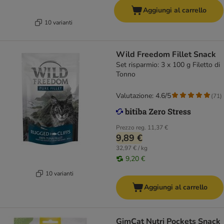
Aggiungi al carrello
10 varianti
Wild Freedom Fillet Snack
Set risparmio: 3 x 100 g Filetto di
Tonno
Valutazione: 4.6/5
(
71
)
Prezzo reg.
11,37 €
9,89 €
32,97 € / kg
9,20 €
10 varianti
Aggiungi al carrello
GimCat Nutri Pockets Snack