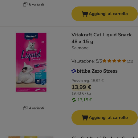
6 varianti
Aggiungi al carrello
Vitakraft Cat Liquid Snack
48 x 15 g
Salmone
Valutazione: 5/5
(
21
)
Prezzo reg.
15,92 €
13,99 €
19,43 € / kg
13,15 €
4 varianti
Aggiungi al carrello