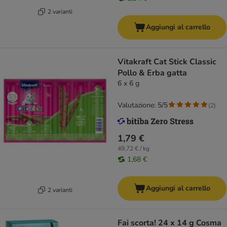
2 varianti
Aggiungi al carrello
Vitakraft Cat Stick Classic
Pollo & Erba gatta
6 x 6 g
Valutazione: 5/5
(
2
)
1,79 €
49,72 € / kg
1,68 €
Aggiungi al carrello
2 varianti
Fai scorta! 24 x 14 g Cosma