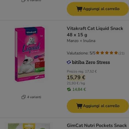
Aggiungi al carrello
Vitakraft Cat Liquid Snack
48 x 15 g
Manzo + Inulina
Valutazione: 5/5
(
21
)
Prezzo reg.
17,52 €
15,79 €
21,93 € / kg
14,84 €
4 varianti
Aggiungi al carrello
GimCat Nutri Pockets Snack