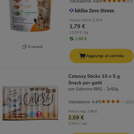
Valutazione: 4.8/5
(
57
)
Prezzo listino
3,29 €
1,79 €
11,93 € / kg
1,68 €
6 varianti
Aggiungi al carrello
Catessy Sticks 10 x 5 g
Snack per gatti
con Salmone BBQ - 2x50g
Valutazione: 4.4/5
(
101
)
Prezzo reg.
2,98 €
2,59 €
2,59 € / cad.