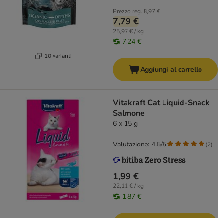
Prezzo reg.
8,97 €
7,79 €
25,97 € / kg
7,24 €
10 varianti
Aggiungi al carrello
Vitakraft Cat Liquid-Snack
Salmone
6 x 15 g
Valutazione: 4.5/5
(
2
)
1,99 €
22,11 € / kg
1,87 €