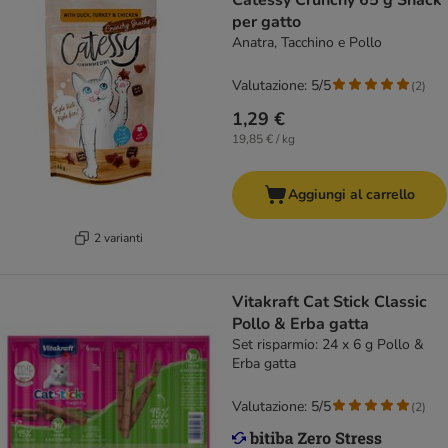
Catessy Crunchy 65 g Snack
per gatto
Anatra, Tacchino e Pollo
Valutazione: 5/5
(
2
)
1,29 €
19,85 € / kg
Aggiungi al carrello
2 varianti
Vitakraft Cat Stick Classic
Pollo & Erba gatta
Set risparmio: 24 x 6 g Pollo &
Erba gatta
Valutazione: 5/5
(
2
)