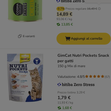
-9.7%
Prezzo regolare
16,49 €
14,89 €
93,06 € / kg
13,85 €
6 varianti
Aggiungi al carrello
GimCat Nutri Pockets Snack
per gatti
150 g Mix di mare
Valutazione: 4.8/5
(
57
)
Prezzo listino
3,29 €
1,79 €
11,93 € / kg
1,68 €