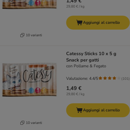
1,49 €
29,80 € / kg
Aggiungi al carrello
10 varianti
Catessy Sticks 10 x 5 g
Snack per gatti
con Pollame & Fegato
Valutazione: 4.4/5
(
101
)
1,49 €
29,80 € / kg
Aggiungi al carrello
10 varianti