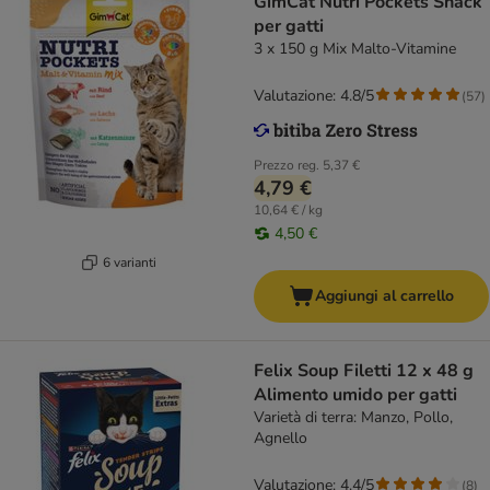
GimCat Nutri Pockets Snack
per gatti
3 x 150 g Mix Malto-Vitamine
Valutazione: 4.8/5
(
57
)
Prezzo reg.
5,37 €
4,79 €
10,64 € / kg
4,50 €
6 varianti
Aggiungi al carrello
Felix Soup Filetti 12 x 48 g
Alimento umido per gatti
Varietà di terra: Manzo, Pollo,
Agnello
Valutazione: 4.4/5
(
8
)