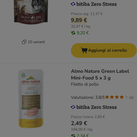
Prezzo reg.
11,37 €
9,89 €
32,97 € / kg
9,20 €
10 varianti
Aggiungi al carrello
Almo Nature Green Label
Mini-Food 5 x 3 g
Filetto di pollo
Valutazione: 3.8/5
(
4
)
Prezzo listino
2,65 €
2,49 €
166,00 € / kg
2,34 €