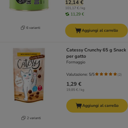
12,14 €
101,17 € / kg
11,29 €
6 varianti
Aggiungi al carrello
Catessy Crunchy 65 g Snack
per gatto
Formaggio
Valutazione: 5/5
(
2
)
1,29 €
19,85 € / kg
Aggiungi al carrello
2 varianti