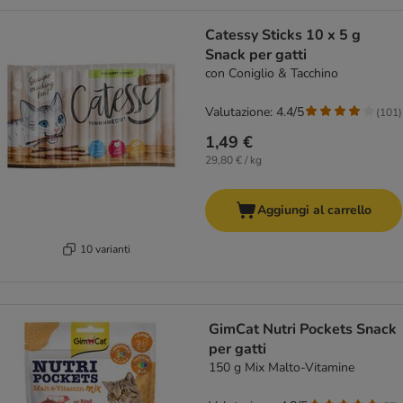
Catessy Sticks 10 x 5 g
Snack per gatti
con Coniglio & Tacchino
Valutazione: 4.4/5
(
101
)
1,49 €
29,80 € / kg
Aggiungi al carrello
10 varianti
GimCat Nutri Pockets Snack
per gatti
150 g Mix Malto-Vitamine