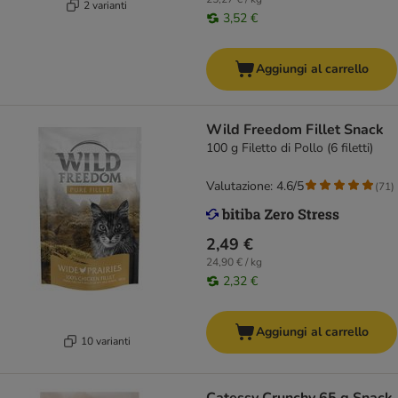
2 varianti
3,52 €
Aggiungi al carrello
Wild Freedom Fillet Snack
100 g Filetto di Pollo (6 filetti)
Valutazione: 4.6/5
(
71
)
2,49 €
24,90 € / kg
2,32 €
Aggiungi al carrello
10 varianti