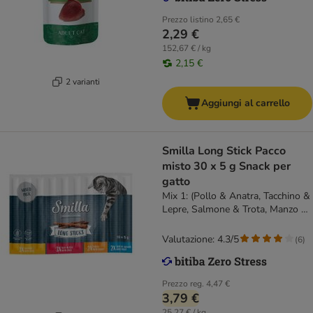
Prezzo listino
2,65 €
2,29 €
152,67 € / kg
2,15 €
2 varianti
Aggiungi al carrello
Smilla Long Stick Pacco
misto 30 x 5 g Snack per
gatto
Mix 1: (Pollo & Anatra, Tacchino &
Lepre, Salmone & Trota, Manzo &
Fegato)
Valutazione: 4.3/5
(
6
)
Prezzo reg.
4,47 €
3,79 €
25,27 € / kg