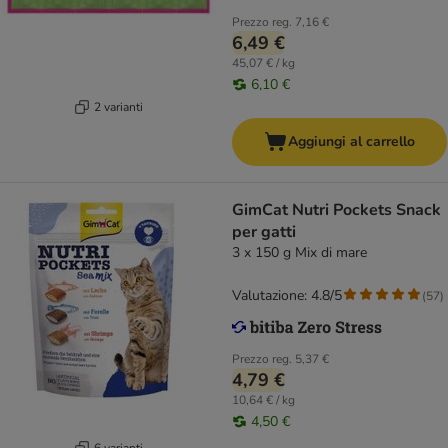
Prezzo reg.
7,16 €
6,49 €
45,07 € / kg
6,10 €
2 varianti
Aggiungi al carrello
GimCat Nutri Pockets Snack
per gatti
3 x 150 g Mix di mare
Valutazione: 4.8/5
(
57
)
Prezzo reg.
5,37 €
4,79 €
10,64 € / kg
4,50 €
6 varianti