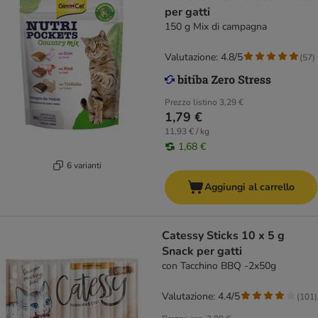
per gatti
150 g Mix di campagna
Valutazione: 4.8/5
(
57
)
Prezzo listino
3,29 €
1,79 €
11,93 € / kg
1,68 €
6 varianti
Aggiungi al carrello
Catessy Sticks 10 x 5 g
Snack per gatti
con Tacchino BBQ -2x50g
Valutazione: 4.4/5
(
101
)