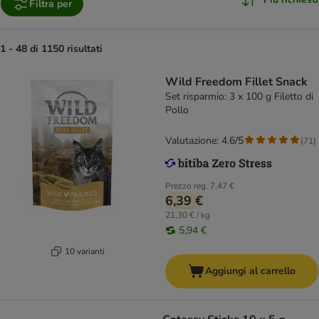
Filtra per
1 - 48 di 1150 risultati
Wild Freedom Fillet Snack
Set risparmio: 3 x 100 g Filetto di
Pollo
Valutazione: 4.6/5
(
71
)
Prezzo reg.
7,47 €
6,39 €
21,30 € / kg
5,94 €
10 varianti
Aggiungi al carrello