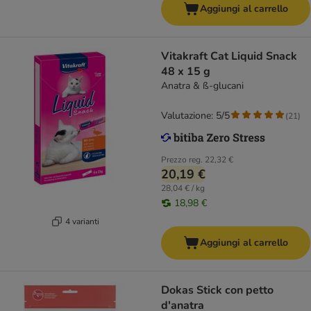
Aggiungi al carrello
Vitakraft Cat Liquid Snack
48 x 15 g
Anatra & ß-glucani
Valutazione: 5/5
(
21
)
Prezzo reg.
22,32 €
20,19 €
28,04 € / kg
18,98 €
4 varianti
Aggiungi al carrello
Dokas Stick con petto
d'anatra