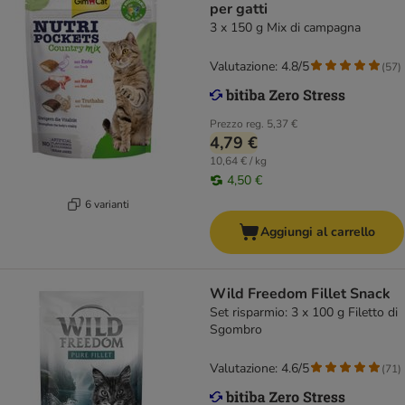
per gatti
3 x 150 g Mix di campagna
Valutazione: 4.8/5
(
57
)
Prezzo reg.
5,37 €
4,79 €
10,64 € / kg
4,50 €
6 varianti
Aggiungi al carrello
Wild Freedom Fillet Snack
Set risparmio: 3 x 100 g Filetto di
Sgombro
Valutazione: 4.6/5
(
71
)