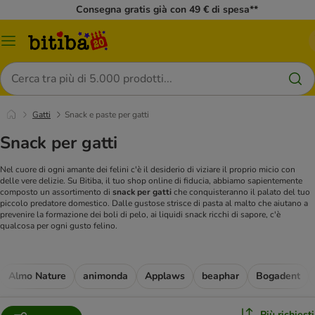
Consegna gratis già con 49 € di spesa**
Overview
catalogo
Cerca
Gatti
Snack e paste per gatti
Snack per gatti
Nel cuore di ogni amante dei felini c'è il desiderio di viziare il proprio micio con
delle vere delizie. Su Bitiba, il tuo shop online di fiducia, abbiamo sapientemente
composto un assortimento di
snack per gatti
che conquisteranno il palato del tuo
piccolo predatore domestico. Dalle gustose strisce di pasta al malto che aiutano a
prevenire la formazione dei boli di pelo, ai liquidi snack ricchi di sapore, c'è
qualcosa per ogni gusto felino.
Almo Nature
animonda
Applaws
beaphar
Bogadent
Più richiesti