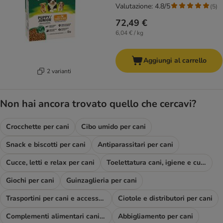
Valutazione: 4.8/5
(
5
)
72,49 €
6,04 € / kg
Aggiungi al carrello
2 varianti
Non hai ancora trovato quello che cercavi?
Crocchette per cani
Cibo umido per cani
Snack e biscotti per cani
Antiparassitari per cani
Cucce, letti e relax per cani
Toelettatura cani, igiene e cura
Giochi per cani
Guinzaglieria per cani
Trasportini per cani e accessori viaggio
Ciotole e distributori per cani
Complementi alimentari cani e diete
Abbigliamento per cani