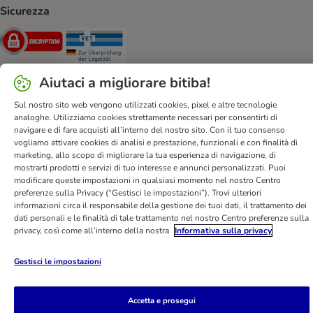
Sicurezza
Security
Security
Aiutaci a migliorare bitiba!
Sul nostro sito web vengono utilizzati cookies, pixel e altre tecnologie
analoghe. Utilizziamo cookies strettamente necessari per consentirti di
Aiuto & FAQ
Servizio Clienti
Atto sui servizi digitali
navigare e di fare acquisti all’interno del nostro sito. Con il tuo consenso
vogliamo attivare cookies di analisi e prestazione, funzionali e con finalità di
Condizioni di vendita
Informazioni legali
Privacy
marketing, allo scopo di migliorare la tua esperienza di navigazione, di
Newsletter
Spese e tempi di consegna
Metodi di Pagamento
mostrarti prodotti e servizi di tuo interesse e annunci personalizzati. Puoi
modificare queste impostazioni in qualsiasi momento nel nostro Centro
Modulo tipo di recesso
Disposizioni ambientali & smaltimento
preferenze sulla Privacy (“Gestisci le impostazioni”). Trovi ulteriori
Opt-out
Programma fedeltà
Sconti & Vantaggi
informazioni circa il responsabile della gestione dei tuoi dati, il trattamento dei
dati personali e le finalità di tale trattamento nel nostro Centro preferenze sulla
Dichiarazione di accessibilità
privacy, così come all’interno della nostra
Informativa sulla privacy
bitiba GmbH
2026
Gestisci le impostazioni
Accetta e prosegui