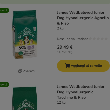
ovità
James Wellbeloved Junior
Dog Hypoallergenic Agnello
& Riso
2 kg
Nessuna valutazione
29,49 €
14,75 € / kg
Aggiungi al carrello
2 varianti
ovità
James Wellbeloved Junior
Dog Hypoallergenic
Tacchino & Riso
12 kg