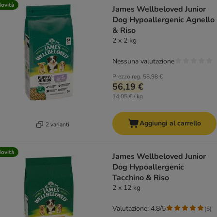
ovità
James Wellbeloved Junior
Dog Hypoallergenic Agnello
& Riso
2 x 2 kg
Nessuna valutazione
Prezzo reg.
58,98 €
56,19 €
14,05 € / kg
Aggiungi al carrello
2 varianti
ovità
James Wellbeloved Junior
Dog Hypoallergenic
Tacchino & Riso
2 x 12 kg
Valutazione: 4.8/5
(
5
)