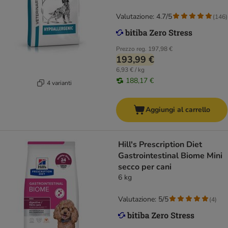
Valutazione: 4.7/5
(
146
)
Prezzo reg.
197,98 €
193,99 €
6,93 € / kg
188,17 €
4 varianti
Aggiungi al carrello
Hill's Prescription Diet
Gastrointestinal Biome Mini
secco per cani
6 kg
Valutazione: 5/5
(
4
)