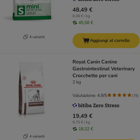
48,49 €
6,06 € / kg
45,58 €
4 varianti
Aggiungi al carrello
Royal Canin Canine
Gastrointestinal Veterinary
Crocchette per cani
2 kg
Valutazione: 4.9/5
(
78
)
19,49 €
9,75 € / kg
18,32 €
4 varianti