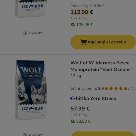
Prezzo reg.
115,98 €
112,99 €
4,71 € / kg
105,08 €
4 varianti
Aggiungi al carrello
Wolf of Wilderness Pesce
Monoprotein "Vast Oceans"
12 kg
Valutazione: 4.6/5
(
37
)
57,99 €
4,83 € / kg
53,93 €
4 varianti