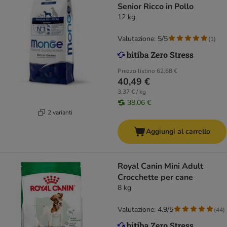
Senior Ricco in Pollo
12 kg
Valutazione: 5/5
(
1
)
Prezzo listino
62,68 €
40,49 €
3,37 € / kg
38,06 €
2 varianti
Aggiungi al carrello
Royal Canin Mini Adult
Crocchette per cane
8 kg
Valutazione: 4.9/5
(
44
)