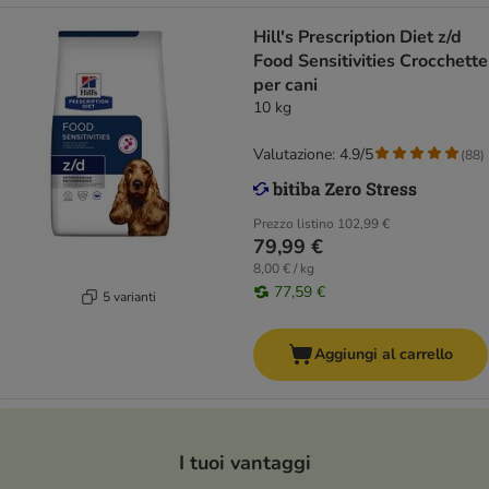
Hill's Prescription Diet z/d
Food Sensitivities Crocchette
per cani
10 kg
Valutazione: 4.9/5
(
88
)
Prezzo listino
102,99 €
79,99 €
8,00 € / kg
77,59 €
5 varianti
Aggiungi al carrello
I tuoi vantaggi