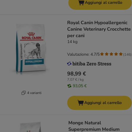
Aggiungi al carrello
Royal Canin Hypoallergenic
Canine Veterinary Crocchette
per cani
14 kg
Valutazione: 4.7/5
(
146
)
98,99 €
7,07 € / kg
93,05 €
4 varianti
Aggiungi al carrello
Monge Natural
Superpremium Medium