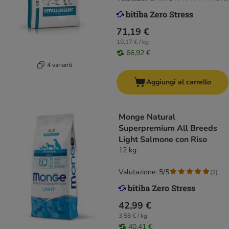
71,19 €
10,17 € / kg
66,92 €
4 varianti
Aggiungi al carrello
Monge Natural
Superpremium All Breeds
Light Salmone con Riso
12 kg
Valutazione: 5/5
(
2
)
42,99 €
3,58 € / kg
40,41 €