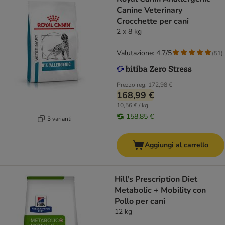
Canine Veterinary
Crocchette per cani
2 x 8 kg
Valutazione: 4.7/5
(
51
)
Prezzo reg.
172,98 €
168,99 €
10,56 € / kg
158,85 €
3 varianti
Aggiungi al carrello
Hill's Prescription Diet
Metabolic + Mobility con
Pollo per cani
12 kg