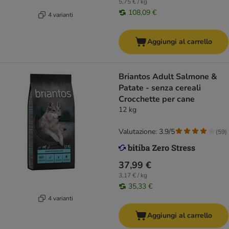
5,75 € / kg
108,09 €
4 varianti
Aggiungi al carrello
Briantos Adult Salmone &
Patate - senza cereali
Crocchette per cane
12 kg
Valutazione: 3.9/5
(
59
)
37,99 €
3,17 € / kg
35,33 €
4 varianti
Aggiungi al carrello