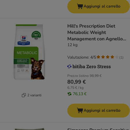
Aggiungi al carrello
Hill's Prescription Diet
Metabolic Weight
Management con Agnello
per cani
12 kg
Valutazione: 4/5
(
1
)
Prezzo listino
98,99 €
80,99 €
6,75 € / kg
76,13 €
2 varianti
Aggiungi al carrello