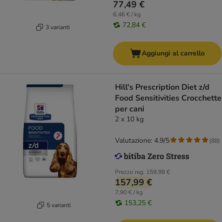
77,49 €
6,46 € / kg
72,84 €
3 varianti
Aggiungi al carrello
Hill's Prescription Diet z/d
Food Sensitivities Crocchette
per cani
2 x 10 kg
Valutazione: 4.9/5
(
88
)
Prezzo reg.
159,98 €
157,99 €
7,90 € / kg
153,25 €
5 varianti