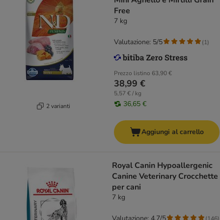
Mini Agnello e Mirtilli Grain
Free
7 kg
Valutazione: 5/5
(
1
)
Prezzo listino
63,90 €
38,99 €
5,57 € / kg
36,65 €
2 varianti
Aggiungi al carrello
Royal Canin Hypoallergenic
Canine Veterinary Crocchette
per cani
7 kg
Valutazione: 4.7/5
(
146
)