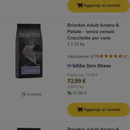
Aggiungi al carrello
Briantos Adult Anatra &
Patate - senza cereali
Crocchette per cane
2 x 12 kg
Valutazione: 4.7/5
(
57
)
Prezzo reg.
75,98 €
72,99 €
3,04 € / kg
67,88 €
4 varianti
Aggiungi al carrello
Briantos Adult Anatra &