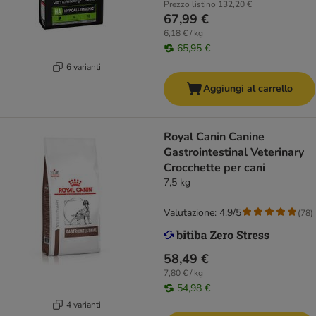
Prezzo listino
132,20 €
67,99 €
6,18 € / kg
65,95 €
6 varianti
Aggiungi al carrello
Royal Canin Canine
Gastrointestinal Veterinary
Crocchette per cani
7,5 kg
Valutazione: 4.9/5
(
78
)
58,49 €
7,80 € / kg
54,98 €
4 varianti