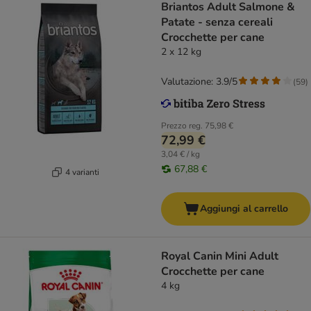
Briantos Adult Salmone &
Patate - senza cereali
Crocchette per cane
2 x 12 kg
Valutazione: 3.9/5
(
59
)
Prezzo reg.
75,98 €
72,99 €
3,04 € / kg
67,88 €
4 varianti
Aggiungi al carrello
Royal Canin Mini Adult
Crocchette per cane
4 kg