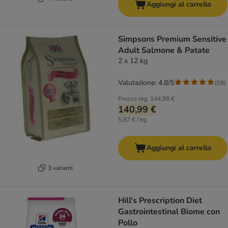
Aggiungi al carrello
Simpsons Premium Sensitive
Adult Salmone & Patate
2 x 12 kg
Valutazione: 4.8/5
(
59
)
Prezzo reg.
144,98 €
140,99 €
5,87 € / kg
Aggiungi al carrello
3 varianti
Hill's Prescription Diet
Gastrointestinal Biome con
Pollo