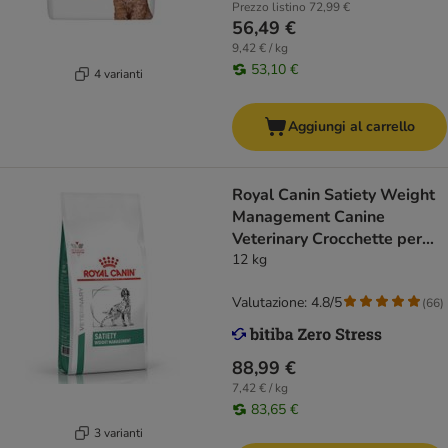
Prezzo listino
72,99 €
56,49 €
9,42 € / kg
53,10 €
4 varianti
Aggiungi al carrello
Royal Canin Satiety Weight
Management Canine
Veterinary Crocchette per
cani
12 kg
Valutazione: 4.8/5
(
66
)
88,99 €
7,42 € / kg
83,65 €
3 varianti