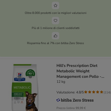
Oltre 8.000 prodotti con le migliori valutazioni
Più di 1 milione di clienti soddisfatti
Risparmia fino al 7% con bitiba Zero Stress
Hill's Prescription Diet
Metabolic Weight
Management con Pollo -
secco cane
12 kg
Valutazione: 4.8/5
(
114
)
Prezzo listino
99,99 €