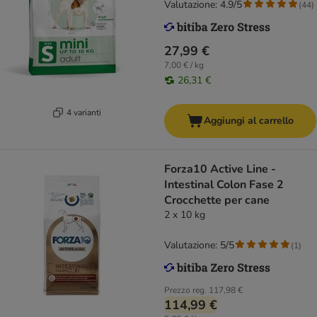
Valutazione: 4.9/5
(
44
)
27,99 €
7,00 € / kg
26,31 €
4 varianti
Aggiungi al carrello
Forza10 Active Line -
Intestinal Colon Fase 2
Crocchette per cane
2 x 10 kg
Valutazione: 5/5
(
1
)
Prezzo reg.
117,98 €
114,99 €