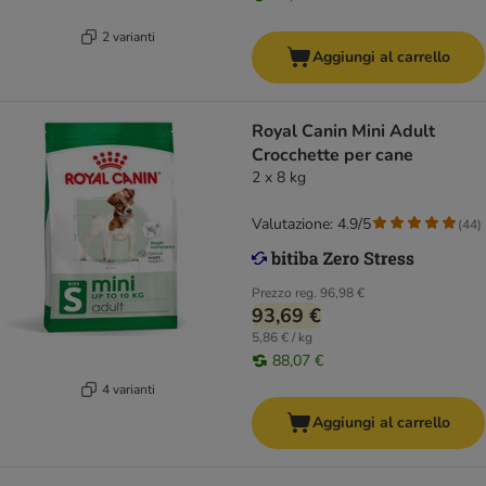
2 varianti
Aggiungi al carrello
Royal Canin Mini Adult
Crocchette per cane
2 x 8 kg
Valutazione: 4.9/5
(
44
)
Prezzo reg.
96,98 €
93,69 €
5,86 € / kg
88,07 €
4 varianti
Aggiungi al carrello