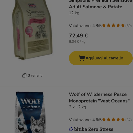
Simpsons Premium Sensitive
Adult Salmone & Patate
12 kg
Valutazione: 4.8/5
(
59
)
72,49 €
6,04 € / kg
Aggiungi al carrello
3 varianti
Wolf of Wilderness Pesce
Monoprotein "Vast Oceans"
2 x 12 kg
Valutazione: 4.6/5
(
37
)