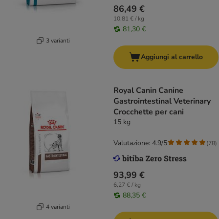
86,49 €
10,81 € / kg
81,30 €
3 varianti
Aggiungi al carrello
Royal Canin Canine
Gastrointestinal Veterinary
Crocchette per cani
15 kg
Valutazione: 4.9/5
(
78
)
93,99 €
6,27 € / kg
88,35 €
4 varianti