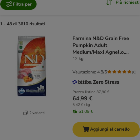
Più richiesti
Filtra per
1 - 48 di 3610 risultati
Farmina N&D Grain Free
Pumpkin Adult
Medium/Maxi Agnello,
Zucca e Mirtillo
12 kg
Valutazione: 4.8/5
(
6
)
Prezzo listino
87,90 €
64,99 €
5,42 € / kg
61,09 €
2 varianti
Aggiungi al carrello