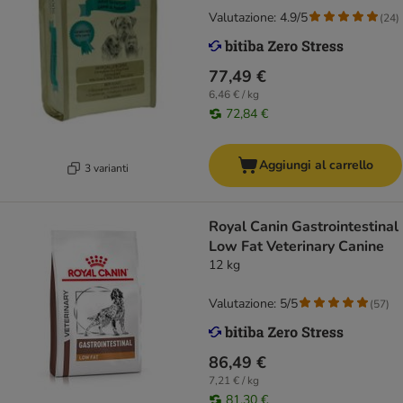
Valutazione: 4.9/5
(
24
)
77,49 €
6,46 € / kg
72,84 €
Aggiungi al carrello
3 varianti
Royal Canin Gastrointestinal
Low Fat Veterinary Canine
12 kg
Valutazione: 5/5
(
57
)
86,49 €
7,21 € / kg
81,30 €