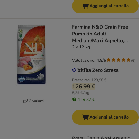
Aggiungi al carrello
Farmina N&D Grain Free
Pumpkin Adult
Medium/Maxi Agnello,
Zucca e Mirtillo
2 x 12 kg
Valutazione: 4.8/5
(
6
)
Prezzo reg.
129,98 €
126,99 €
5,29 € / kg
119,37 €
2 varianti
Aggiungi al carrello
Royal Canin Anallergenic