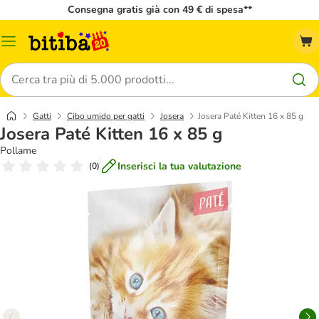
Consegna gratis già con 49 € di spesa**
Overview
catalogo
Cerca
Gatti
Cibo umido per gatti
Josera
Josera Paté Kitten 16 x 85 g
Josera Paté Kitten 16 x 85 g
Pollame
Inserisci la tua valutazione
(
0
)