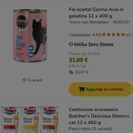
Fai scorta! Cosma Asia in
gelatina 12 x 400 g
Tonno con Nemiptero - NUOVO!
Valutazione: 4.5/5
(
81
)
Prezzo reg.
34,18 €
31,69 €
6,60 € / kg
29,47 €
8 varianti
Aggiungi al carrello
Confezione economica
Butcher's Delicious Dinners
cat 12 x 400 g
Pacco misto (3 varianti)