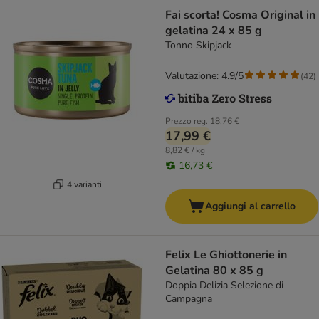
Fai scorta! Cosma Original in
gelatina 24 x 85 g
Tonno Skipjack
Valutazione: 4.9/5
(
42
)
Prezzo reg.
18,76 €
17,99 €
8,82 € / kg
16,73 €
4 varianti
Aggiungi al carrello
Felix Le Ghiottonerie in
Gelatina 80 x 85 g
Doppia Delizia Selezione di
Campagna