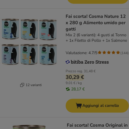
Fai scorta! Cosma Nature 12
x 280 g Alimento umido per
gatti
Mix 2 (6 varianti): 4 gusti al Tonno
+ 1x Filetto di Pollo + 1x Salmone
Valutazione: 4.7/5
(
144
)
Prezzo reg.
31,48 €
30,29 €
9,01 € / kg
12 varianti
28,17 €
Aggiungi al carrello
Fai scorta! Cosma Original in