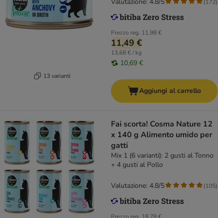
Valutazione: 4.8/5
(
172
)
Prezzo reg.
11,98 €
11,49 €
13,68 € / kg
10,69 €
13 varianti
Aggiungi al carrello
Fai scorta! Cosma Nature 12
x 140 g Alimento umido per
gatti
Mix 1 (6 varianti): 2 gusti al Tonno
+ 4 gusti al Pollo
Valutazione: 4.8/5
(
105
)
Prezzo reg.
18,78 €