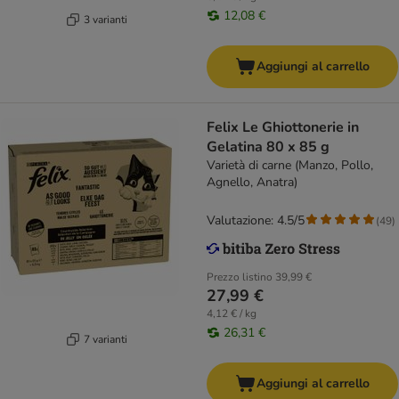
12,08 €
3 varianti
Aggiungi al carrello
Felix Le Ghiottonerie in
Gelatina 80 x 85 g
Varietà di carne (Manzo, Pollo,
Agnello, Anatra)
Valutazione: 4.5/5
(
49
)
Prezzo listino
39,99 €
27,99 €
4,12 € / kg
26,31 €
7 varianti
Aggiungi al carrello