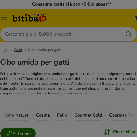
Consegna gratis già con 49 € di spesa**
Overview
catalogo
Cerca
Gatti
Cibo umido per gatti
Cibo umido per gatti
Sei alla ricerca del
miglior cibo umido per gatti
per soddisfare le esigenze gourmet
del tuo felino? Conosci già le delizie dei paté, dei succulenti bocconcini in gelatina,
e dei filettini in salsa, ma vuoi scoprire di più? Allora bitiba.it è il posto che fa per te.
Ogni gatto ha le sue preferenze, e noi, come il tuo pet shop online di fiducia,
comprendiamo l'importanza di avere una vasta scelta.
Almo Nature
Cosma
Felix
Gourmet Gold
Più richiesti
Filtra per