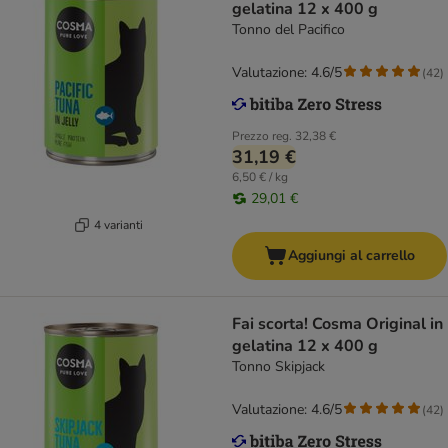
gelatina 12 x 400 g
Tonno del Pacifico
Valutazione: 4.6/5
(
42
)
Prezzo reg.
32,38 €
31,19 €
6,50 € / kg
29,01 €
4 varianti
Aggiungi al carrello
Fai scorta! Cosma Original in
gelatina 12 x 400 g
Tonno Skipjack
Valutazione: 4.6/5
(
42
)