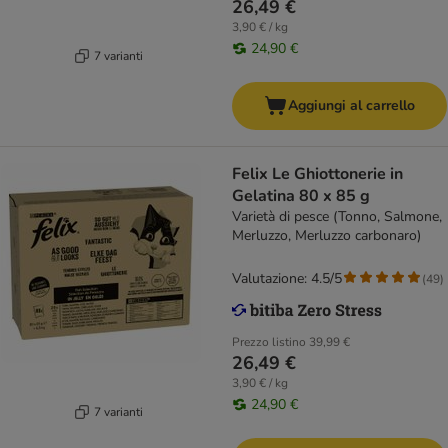
26,49 €
3,90 € / kg
24,90 €
7 varianti
Aggiungi al carrello
Felix Le Ghiottonerie in
Gelatina 80 x 85 g
Varietà di pesce (Tonno, Salmone,
Merluzzo, Merluzzo carbonaro)
Valutazione: 4.5/5
(
49
)
Prezzo listino
39,99 €
26,49 €
3,90 € / kg
24,90 €
7 varianti