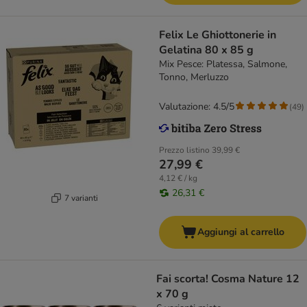
Felix Le Ghiottonerie in
Gelatina 80 x 85 g
Mix Pesce: Platessa, Salmone,
Tonno, Merluzzo
Valutazione: 4.5/5
(
49
)
Prezzo listino
39,99 €
27,99 €
4,12 € / kg
26,31 €
7 varianti
Aggiungi al carrello
Fai scorta! Cosma Nature 12
x 70 g