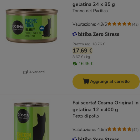
gelatina 24 x 85 g
Tonno del Pacifico
Valutazione: 4.9/5
(
42
)
Prezzo reg.
18,76 €
17,69 €
8,67 € / kg
16,45 €
4 varianti
Aggiungi al carrello
Fai scorta! Cosma Original in
gelatina 12 x 400 g
Petto di pollo
Valutazione: 4.6/5
(
42
)