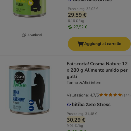
Prezzo reg.
32,02 €
29,59 €
6,16 € / kg
27,52 €
4 varianti
Aggiungi al carrello
Fai scorta! Cosma Nature 12
x 280 g Alimento umido per
gatti
Tonno &Alici intere
Valutazione: 4.7/5
(
144
)
Prezzo reg.
31,48 €
30,29 €
9,01 € / kg