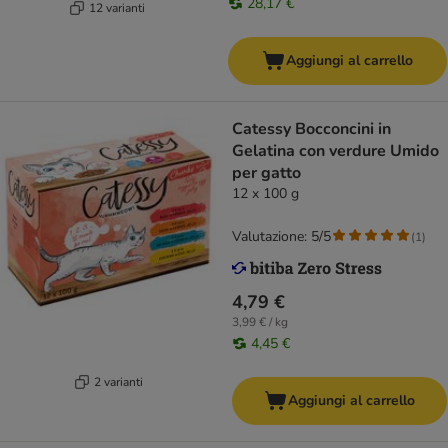
28,17 €
12 varianti
Aggiungi al carrello
Catessy Bocconcini in
Gelatina con verdure Umido
per gatto
12 x 100 g
Valutazione: 5/5
(
1
)
4,79 €
3,99 € / kg
4,45 €
2 varianti
Aggiungi al carrello