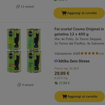
12 varianti
Aggiungi al carrello
Fai scorta! Cosma Original in
gelatina 12 x 400 g
Mix: 4x Pollo, 2x Tonno Skipjack,
2x Tonno del Pacifico, 4x Salmone
Valutazione: 4.6/5
(
42
)
Prezzo reg.
32,38 €
29,99 €
6,25 € / kg
27,89 €
4 varianti
Aggiungi al carrello