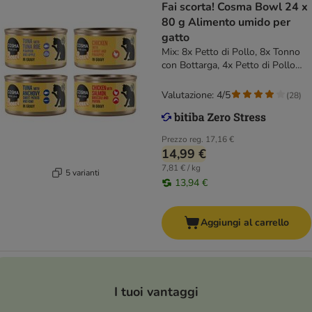
Fai scorta! Cosma Bowl 24 x
80 g Alimento umido per
gatto
Mix: 8x Petto di Pollo, 8x Tonno
con Bottarga, 4x Petto di Pollo
con Salmone, 4x Tonno con
Acciughe
Valutazione: 4/5
(
28
)
Prezzo reg.
17,16 €
14,99 €
7,81 € / kg
5 varianti
13,94 €
Aggiungi al carrello
I tuoi vantaggi