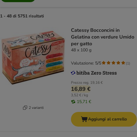
1 - 48 di 5751 risultati
Catessy Bocconcini in
Gelatina con verdure Umido
per gatto
48 x 100 g
Valutazione: 5/5
(
1
)
Prezzo reg.
19,16 €
16,89 €
3,52 € / kg
15,71 €
2 varianti
Aggiungi al carrello