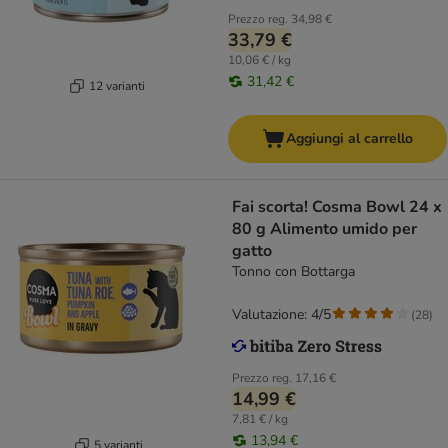
Prezzo reg.
34,98 €
33,79 €
10,06 € / kg
31,42 €
12 varianti
Aggiungi al carrello
Fai scorta! Cosma Bowl 24 x
80 g Alimento umido per
gatto
Tonno con Bottarga
Valutazione: 4/5
(
28
)
Prezzo reg.
17,16 €
14,99 €
7,81 € / kg
13,94 €
5 varianti