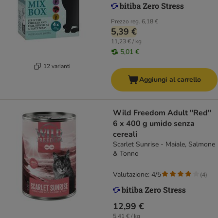
Prezzo reg.
6,18 €
5,39 €
11,23 € / kg
5,01 €
12 varianti
Aggiungi al carrello
Wild Freedom Adult "Red"
6 x 400 g umido senza
cereali
Scarlet Sunrise - Maiale, Salmone
& Tonno
Valutazione: 4/5
(
4
)
12,99 €
5,41 € / kg