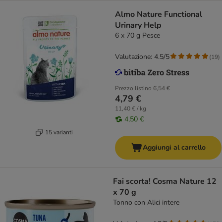
Almo Nature Functional
Urinary Help
6 x 70 g Pesce
Valutazione: 4.5/5
(
19
)
Prezzo listino
6,54 €
4,79 €
11,40 € / kg
4,50 €
15 varianti
Aggiungi al carrello
Fai scorta! Cosma Nature 12
x 70 g
Tonno con Alici intere