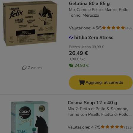
Gelatina 80 x 85 g
Mix Carne e Pesce: Manzo, Pollo,
Tonno, Merluzzo
Valutazione: 4.5/5
(
49
)
Prezzo listino
39,99 €
26,49 €
3,90 € / kg
24,90 €
7 varianti
Aggiungi al carrello
Cosma Soup 12 x 40 g
Mix 2: Petto di Pollo & Salmone,
Tonno con Piselli, Filetto di Pollo
con Fegato di Pollo, Petto di Pollo
con Asparagi
Valutazione: 4.7/5
(
125
)