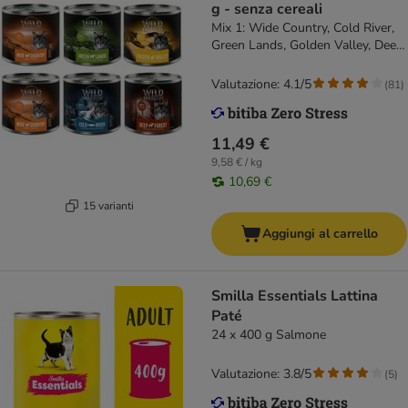
g - senza cereali
Mix 1: Wide Country, Cold River,
Green Lands, Golden Valley, Deep
Forest
Valutazione: 4.1/5
(
81
)
11,49 €
9,58 € / kg
10,69 €
15 varianti
Aggiungi al carrello
Smilla Essentials Lattina
Paté
24 x 400 g Salmone
Valutazione: 3.8/5
(
5
)