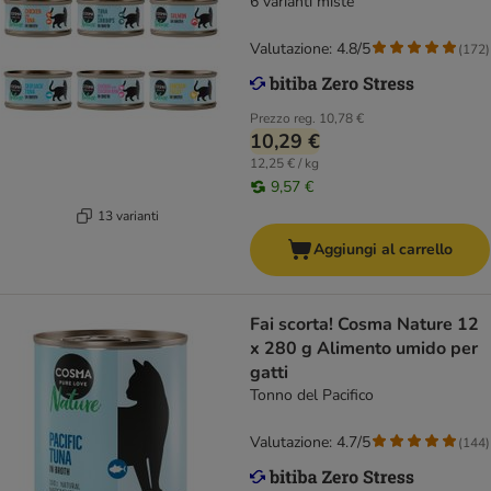
6 varianti miste
Valutazione: 4.8/5
(
172
)
Prezzo reg.
10,78 €
10,29 €
12,25 € / kg
9,57 €
13 varianti
Aggiungi al carrello
Fai scorta! Cosma Nature 12
x 280 g Alimento umido per
gatti
Tonno del Pacifico
Valutazione: 4.7/5
(
144
)